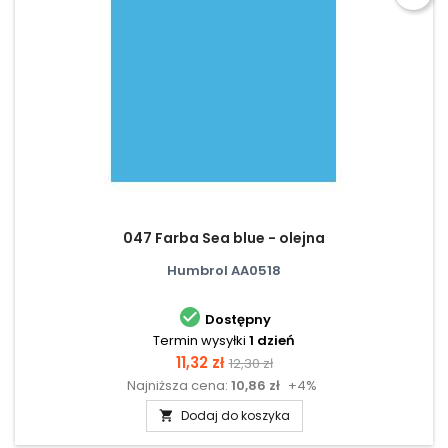
047 Farba Sea blue - olejna
Humbrol AA0518

Dostępny
Termin wysyłki
1 dzień
Cena
Cena
11,32 zł
12,30 zł
Najniższa cena:
10,86 zł
+4%
podstawowa
Dodaj do koszyka
