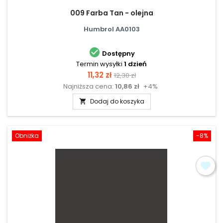
009 Farba Tan - olejna
Humbrol AA0103

Dostępny
Termin wysyłki
1 dzień
Cena
Cena
11,32 zł
12,30 zł
Najniższa cena:
10,86 zł
+4%
podstawowa
Dodaj do koszyka

Obniżka
-8%