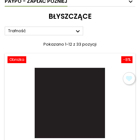
PAYPO - ZAPŁAĆ PÓŹNIEJ
BŁYSZCZĄCE

Trafność
Pokazano 1-12 z 33 pozycji
Obniżka
-8%