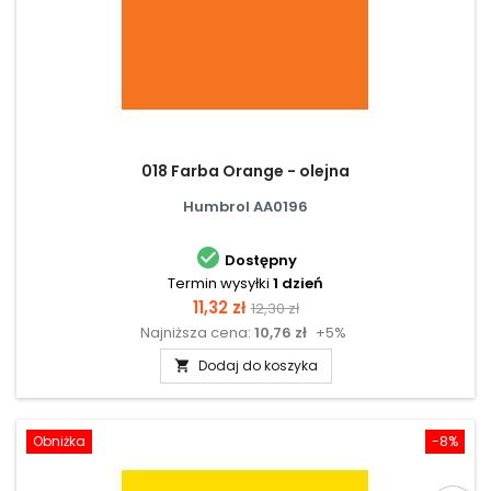
018 Farba Orange - olejna
Humbrol AA0196

Dostępny
Termin wysyłki
1 dzień
Cena
Cena
11,32 zł
12,30 zł
Najniższa cena:
10,76 zł
+5%
podstawowa
Dodaj do koszyka

Obniżka
-8%