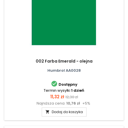
002 Farba Emerald - olejna
Humbrol AA0028

Dostępny
Termin wysyłki
1 dzień
Cena
Cena
11,32 zł
12,30 zł
Najniższa cena:
10,76 zł
+5%
podstawowa
Dodaj do koszyka
