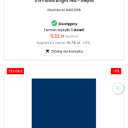
019 Farba Bright red - olejna
Humbrol AA0206

Dostępny
Termin wysyłki
1 dzień
Cena
Cena
11,32 zł
12,30 zł
Najniższa cena:
10,76 zł
+5%
podstawowa
Dodaj do koszyka

Obniżka
-8%