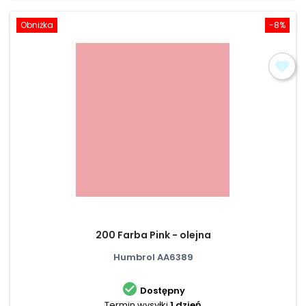
Obniżka
-8%
200 Farba Pink - olejna
Humbrol AA6389

Dostępny
Termin wysyłki
1 dzień