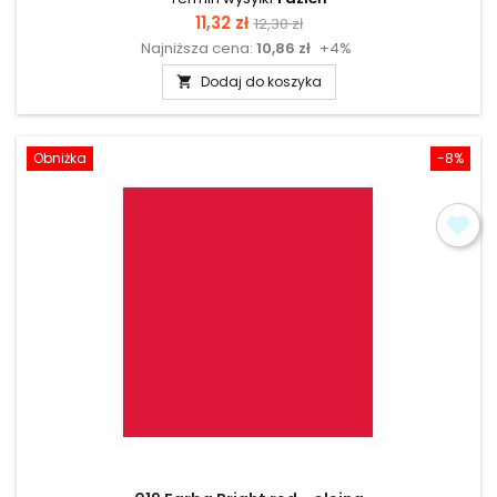
Cena
Cena
11,32 zł
12,30 zł
Najniższa cena:
10,86 zł
+4%
podstawowa
Dodaj do koszyka

Obniżka
-8%