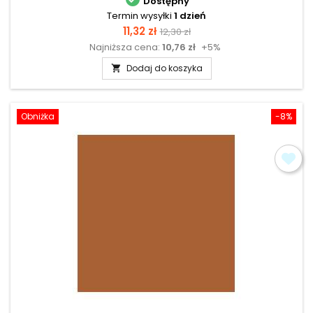
Dostępny
Termin wysyłki
1 dzień
Cena
Cena
11,32 zł
12,30 zł
Najniższa cena:
10,76 zł
+5%
podstawowa
Dodaj do koszyka

Obniżka
-8%