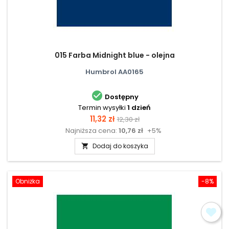
015 Farba Midnight blue - olejna
Humbrol AA0165

Dostępny
Termin wysyłki
1 dzień
Cena
Cena
11,32 zł
12,30 zł
Najniższa cena:
10,76 zł
+5%
podstawowa
Dodaj do koszyka

Obniżka
-8%