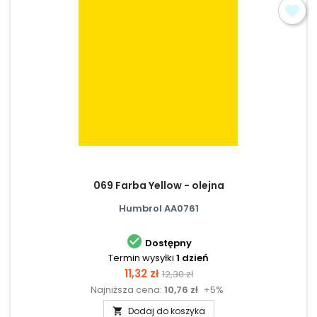
069 Farba Yellow - olejna
Humbrol AA0761

Dostępny
Termin wysyłki
1 dzień
Cena
Cena
11,32 zł
12,30 zł
Najniższa cena:
10,76 zł
+5%
podstawowa
Dodaj do koszyka
