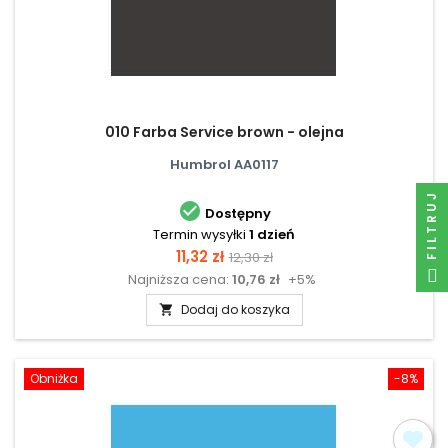
010 Farba Service brown - olejna
Humbrol AA0117
FILTRUJ

Dostępny
Termin wysyłki
1 dzień
Cena
Cena
11,32 zł
12,30 zł
Najniższa cena:
10,76 zł
+5%
podstawowa
Dodaj do koszyka

Obniżka
-8%