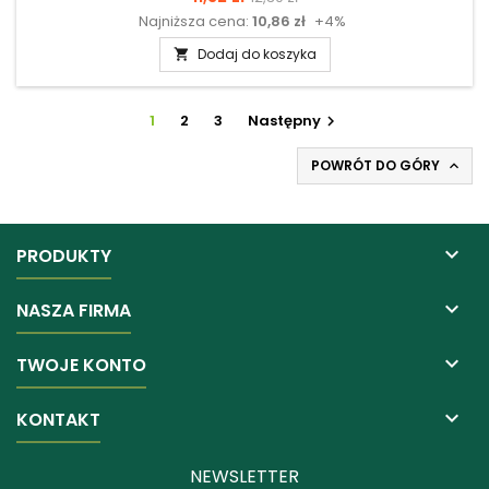
Najniższa cena:
10,86 zł
+4%
podstawowa
Dodaj do koszyka

1
2
3
Następny

POWRÓT DO GÓRY


PRODUKTY

NASZA FIRMA

TWOJE KONTO

KONTAKT
NEWSLETTER