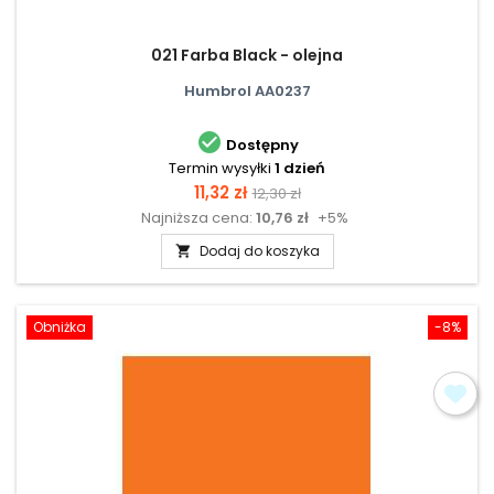
021 Farba Black - olejna
Humbrol AA0237

Dostępny
Termin wysyłki
1 dzień
Cena
Cena
11,32 zł
12,30 zł
Najniższa cena:
10,76 zł
+5%
podstawowa
Dodaj do koszyka

Obniżka
-8%