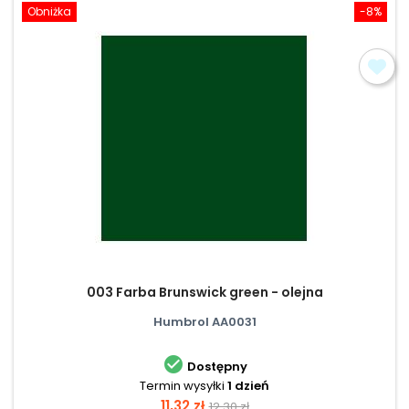
Obniżka
-8%
003 Farba Brunswick green - olejna
Humbrol AA0031

Dostępny
Termin wysyłki
1 dzień
Cena
Cena
11,32 zł
12,30 zł