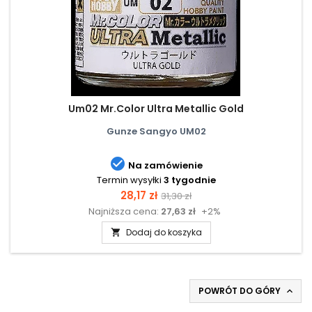
Um02 Mr.Color Ultra Metallic Gold
Gunze Sangyo UM02

Na zamówienie
Termin wysyłki
3 tygodnie
Cena
Cena
28,17 zł
31,30 zł
Najniższa cena:
27,63 zł
+2%
podstawowa
Dodaj do koszyka

POWRÓT DO GÓRY
