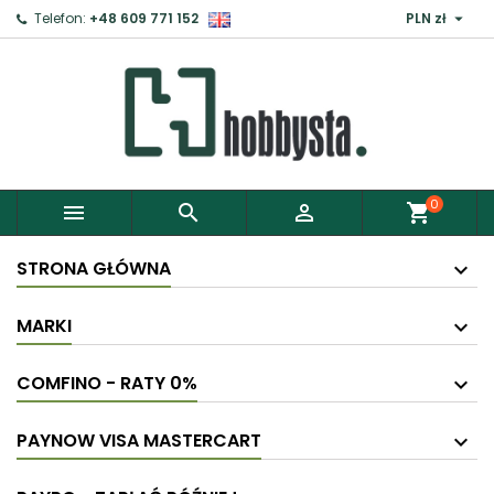

Telefon:
+48 609 771 152
PLN zł
×
Zaloguj
Aby zapisać produkty do Schowka, musisz się
zalogować.
0



shopping_cart
Anuluj
Zaloguj
STRONA GŁÓWNA
MARKI
COMFINO - RATY 0%
PAYNOW VISA MASTERCART