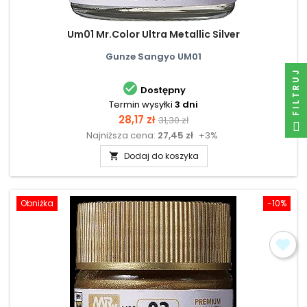
Um01 Mr.Color Ultra Metallic Silver
Gunze Sangyo UM01
FILTRUJ

Dostępny
Termin wysyłki
3 dni
Cena
Cena
28,17 zł
31,30 zł
Najniższa cena:
27,45 zł
+3%
podstawowa
Dodaj do koszyka

Obniżka
-10%