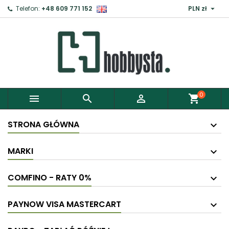

Telefon:
+48 609 771 152
PLN zł
×
Zaloguj
Aby zapisać produkty do Schowka, musisz się
zalogować.
0



shopping_cart
Anuluj
Zaloguj
STRONA GŁÓWNA
MARKI
COMFINO - RATY 0%
PAYNOW VISA MASTERCART