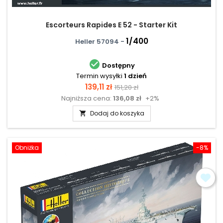
Escorteurs Rapides E 52 - Starter Kit
1/400
Heller 57094 -

Dostępny
Termin wysyłki
1 dzień
Cena
Cena
139,11 zł
151,20 zł
Najniższa cena:
136,08 zł
+2%
podstawowa
Dodaj do koszyka

Obniżka
-8%