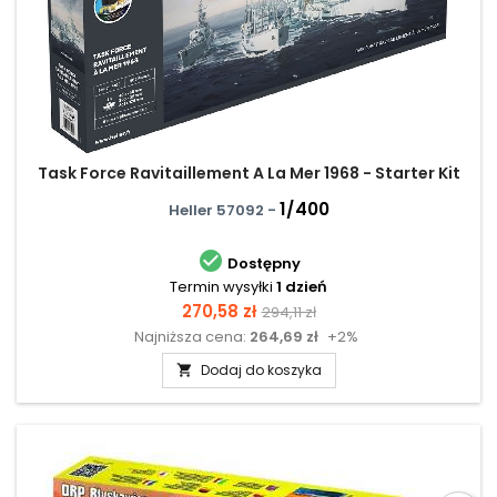
Task Force Ravitaillement A La Mer 1968 - Starter Kit
1/400
Heller 57092 -

Dostępny
Termin wysyłki
1 dzień
Cena
Cena
270,58 zł
294,11 zł
Najniższa cena:
264,69 zł
+2%
podstawowa
Dodaj do koszyka
