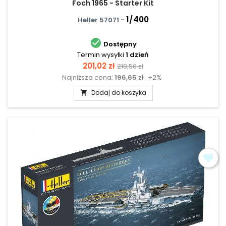
Foch 1965 - Starter Kit
1/400
Heller 57071 -

Dostępny
Termin wysyłki
1 dzień
Cena
Cena
201,02 zł
218,50 zł
Najniższa cena:
196,65 zł
+2%
podstawowa
Dodaj do koszyka
