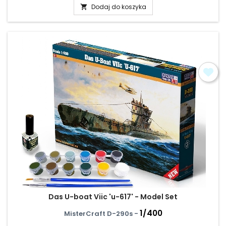
Dodaj do koszyka

Das U-boat Viic 'u-617' - Model Set
1/400
MisterCraft D-290s -