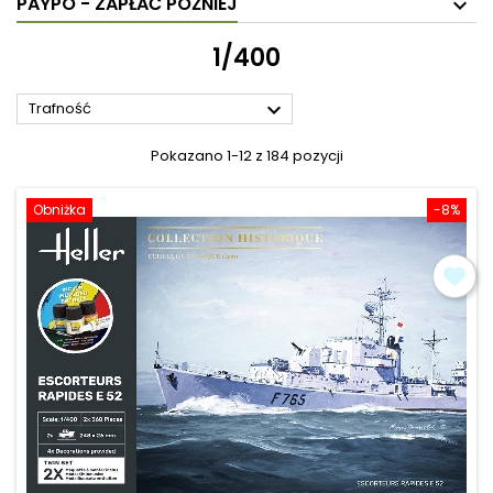
PAYPO - ZAPŁAĆ PÓŹNIEJ
1/400

Trafność
Pokazano 1-12 z 184 pozycji
Obniżka
-8%