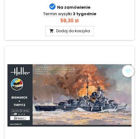

Na zamówienie
Termin wysyłki
3 tygodnie
Cena
59,30 zł
Dodaj do koszyka
