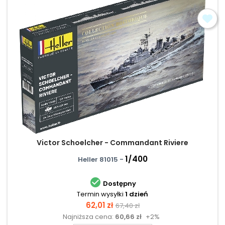
Victor Schoelcher - Commandant Riviere
1/400
Heller 81015 -

Dostępny
Termin wysyłki
1 dzień
Cena
Cena
62,01 zł
67,40 zł
Najniższa cena:
60,66 zł
+2%
podstawowa