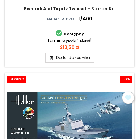
Bismark And Tirpitz Twinset - Starter Kit
1/400
Heller 55078 -

Dostępny
Termin wysyłki
1 dzień
Cena
218,50 zł
Dodaj do koszyka

Obniżka
-8%