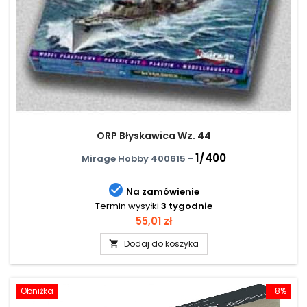
ORP Błyskawica Wz. 44
1/400
Mirage Hobby 400615 -

Na zamówienie
Termin wysyłki
3 tygodnie
Cena
55,01 zł
Dodaj do koszyka

Obniżka
-8%