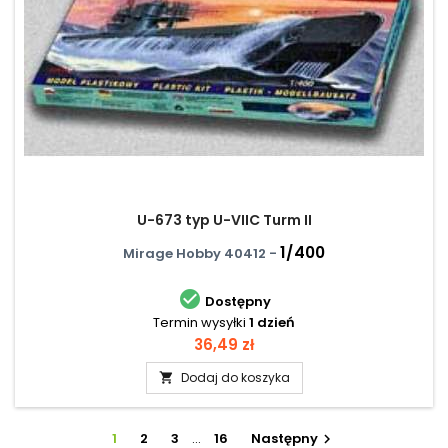
U-673 typ U-VIIC Turm II
1/400
Mirage Hobby 40412 -

Dostępny
Termin wysyłki
1 dzień
Cena
36,49 zł
Dodaj do koszyka

1
2
3
…
16
Następny
