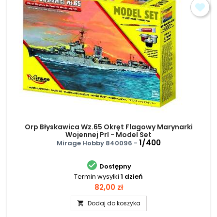
Orp Błyskawica Wz.65 Okręt Flagowy Marynarki
Wojennej Prl - Model Set
1/400
Mirage Hobby 840096 -

Dostępny
Termin wysyłki
1 dzień
Cena
82,00 zł
Dodaj do koszyka
