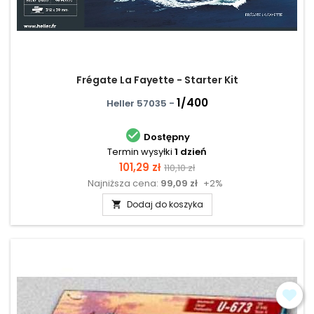
Frégate La Fayette - Starter Kit
1/400
Heller 57035 -

Dostępny
Termin wysyłki
1 dzień
Cena
Cena
101,29 zł
110,10 zł
Najniższa cena:
99,09 zł
+2%
podstawowa
Dodaj do koszyka
