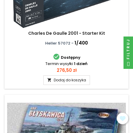
Charles De Gaulle 2001 - Starter Kit
FILTRUJ
1/400
Heller 57072 -

Dostępny
Termin wysyłki
1 dzień
Cena
276,50 zł
Dodaj do koszyka
