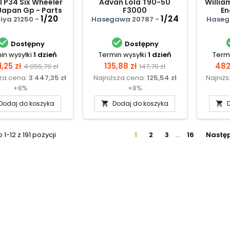
ll P34 Six Wheeler
Advan Lola T90-50
Willia
Japan Gp - Parts
F3000
En
Panel
1/20
1/24
ya 21250 -
Hasegawa 20787 -
Haseg


Dostępny
Dostępny
in wysyłki
1 dzień
Termin wysyłki
1 dzień
Termi
a
Cena
Cena
Cena
Ce
1,25 zł
135,88 zł
482
4 055,70 zł
147,70 zł
sza cena:
3 447,35 zł
Najniższa cena:
125,54 zł
Najniż
podstawowa
podstawowa
+8%
+8%
Dodaj do koszyka
Dodaj do koszyka


1-12 z 191 pozycji
1
2
3
…
16
Nastę