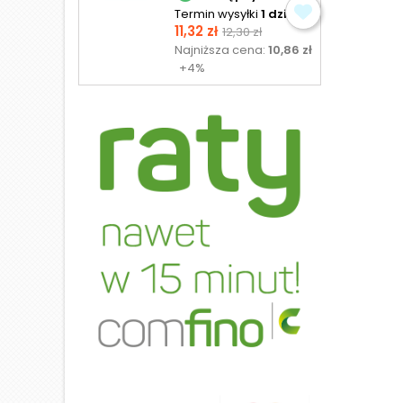
Termin wysyłki
1 dzień
Cena
Cena
11,32 zł
12,30 zł
podstawowa
Najniższa cena:
10,86 zł
+4%