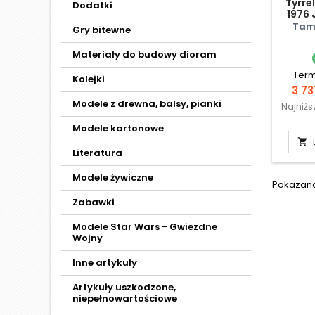
Tyrre
Dodatki
1976 
Tami
Gry bitewne
Materiały do budowy dioram
Term
Kolejki
Cen
3 73
Modele z drewna, balsy, pianki
Najniż
Modele kartonowe

Literatura
Modele żywiczne
Pokazano 
Zabawki
Modele Star Wars - Gwiezdne
Wojny
Inne artykuły
Artykuły uszkodzone,
niepełnowartościowe