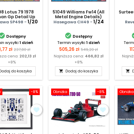
8 Lotus 79 1978
51049 Williams Fw14 (All
Surtee
an Gp Detail Up
Metal Engine Details)
Version
1/20
1/24
awa SP498 -
Hasegawa CH49 -
Reve


Dostępny
Dostępny
in wysyłki
1 dzień
Termin wysyłki
1 dzień
Termi
na
Cena
Cena
Cena
C
,77 zł
505,26 zł
11
237,80 zł
549,20 zł
ższa cena:
202,13 zł
Najniższa cena:
466,82 zł
Najni
podstawowa
podstawowa
+8%
+8%
Dodaj do koszyka
Dodaj do koszyka


a
-8%
Obniżka
-8%
Obniżka