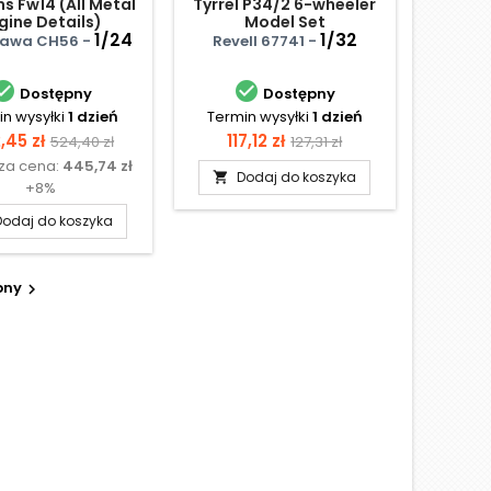
ms Fw14 (All Metal
Tyrrel P34/2 6-wheeler
gine Details)
Model Set
1/24
1/32
awa CH56 -
Revell 67741 -


Dostępny
Dostępny
n wysyłki
1 dzień
Termin wysyłki
1 dzień
na
Cena
Cena
Cena
,45 zł
117,12 zł
524,40 zł
127,31 zł
sza cena:
445,74 zł
podstawowa
podstawowa
Dodaj do koszyka

+8%
Dodaj do koszyka
pny
