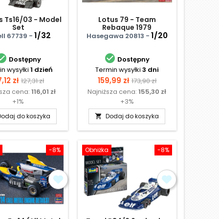
s Ts16/03 - Model
Lotus 79 - Team
Set
Rebaque 1979
1/32
1/20
ll 67739 -
Hasegawa 20813 -


Dostępny
Dostępny
n wysyłki
1 dzień
Termin wysyłki
3 dni
ena
Cena
Cena
Cena
7,12 zł
159,99 zł
127,31 zł
173,90 zł
ższa cena:
116,01 zł
Najniższa cena:
155,30 zł
podstawowa
podstawowa
+1%
+3%
Dodaj do koszyka
Dodaj do koszyka

-8%
Obniżka
-8%