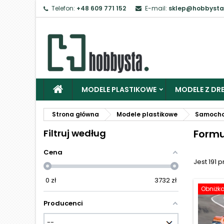
Telefon:
+48 609 771 152
E-mail:
sklep@hobbysta
Z
Ab
MODELE PLASTIKOWE
MODELE Z DRE
Strona główna
Modele plastikowe
Samoch
Filtruj według
Formu
Cena
Jest 191 
0
zł
3732
zł
Obniżk
Producenci