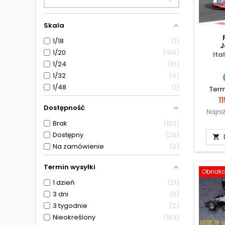
Skala
1/18
1
J
1/20
104
Ita
1/24
81
1/32
4
1/48
1
Term
C
11
Dostępność
Najni
Brak
163
Dostępny
26

Na zamówienie
2
Termin wysyłki
Obniżk
1 dzień
21
3 dni
5
3 tygodnie
2
Nieokreślony
163