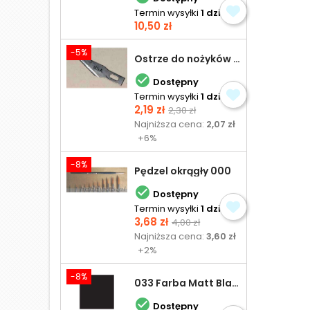
Termin wysyłki
1 dzień
Cena
10,50 zł
-5%
Ostrze do nożyków Excel

Dostępny
Termin wysyłki
1 dzień
Cena
Cena
2,19 zł
2,30 zł
podstawowa
Najniższa cena:
2,07 zł
+6%
-8%
Pędzel okrągły 000

Dostępny
Termin wysyłki
1 dzień
Cena
Cena
3,68 zł
4,00 zł
podstawowa
Najniższa cena:
3,60 zł
+2%
-8%
033 Farba Matt Black - olejna

Dostępny