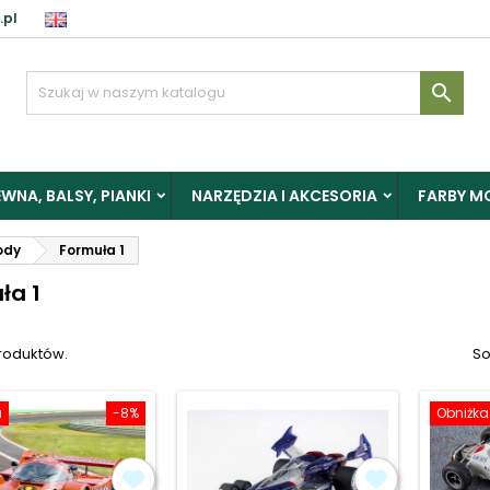
.pl
aloguj

y zapisać produkty do Schowka, musisz się zalogować.
WNA, BALSY, PIANKI
NARZĘDZIA I AKCESORIA
FARBY M
Anuluj
Zalogu
ody
Formuła 1
ła 1
produktów.
So
a
-8%
Obniżka