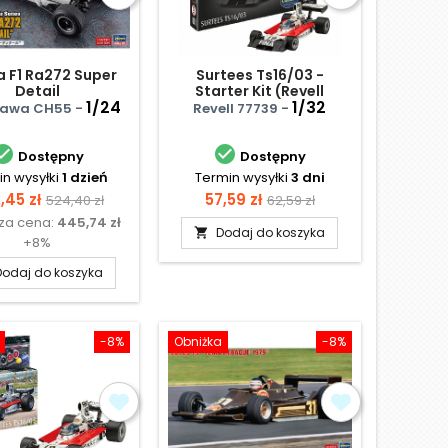
 F1 Ra272 Super
Surtees Ts16/03 -
Detail
Starter Kit (Revell
1/24
Classics)
1/32
awa CH55 -
Revell 77739 -


Dostępny
Dostępny
n wysyłki
1 dzień
Termin wysyłki
3 dni
na
Cena
Cena
Cena
,45 zł
57,59 zł
524,40 zł
62,59 zł
sza cena:
445,74 zł
podstawowa
podstawowa
Dodaj do koszyka

+8%
Dodaj do koszyka
-8%
Obniżka
-8%