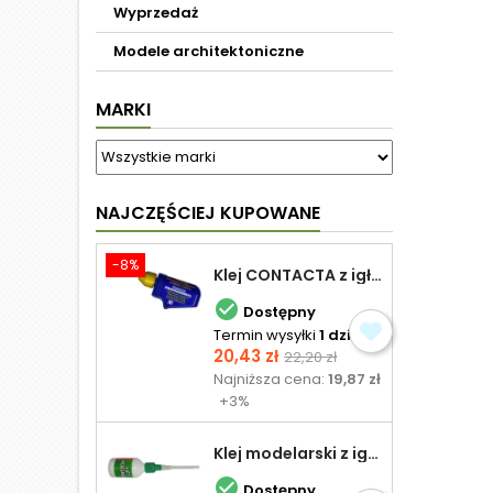
Wyprzedaż
Modele architektoniczne
MARKI
NAJCZĘŚCIEJ KUPOWANE
-8%
Klej CONTACTA z igłą do plastiku 25,0 g

Dostępny
Termin wysyłki
1 dzień
Cena
Cena
20,43 zł
22,20 zł
podstawowa
Najniższa cena:
19,87 zł
+3%
Klej modelarski z igłą 30 ml

Dostępny