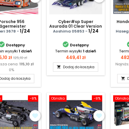
Porsche 956
Cyber#sp Super
Honda
ägermeister
Asurada 01 Clear Version
1/24
1/24
leri 3678 -
Aoshima 05853 -
Haseg


Dostępny
Dostępny
in wysyłki
1 dzień
Termin wysyłki
1 dzień
Termi
ena
Cena
Cena
Ce
5,10 zł
449,41 zł
482
125,10 zł
ższa cena:
115,10 zł
Najniż
podstawowa
Dodaj do koszyka

0%
Dodaj do koszyka

a
-8%
Obniżka
-8%
Obniżka