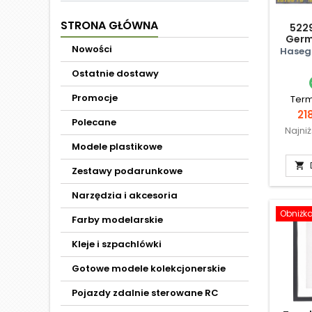
STRONA GŁÓWNA
5229
Germ
Nowości
Haseg
Ostatnie dostawy
Promocje
Term
Ce
218
Polecane
Najni
Modele plastikowe

Zestawy podarunkowe
Narzędzia i akcesoria
Obniżk
Farby modelarskie
Kleje i szpachlówki
Gotowe modele kolekcjonerskie
Pojazdy zdalnie sterowane RC