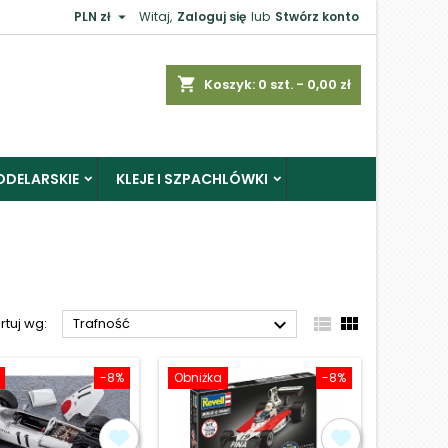

PLN zł
Witaj,
Zaloguj się
lub
Stwórz konto
×
shopping_cart
Koszyk:
0
szt. - 0,00 zł
ODELARSKIE
KLEJE I SZPACHLÓWKI
j



rtuj wg:
Trafność
-8%
Obniżka
-8%