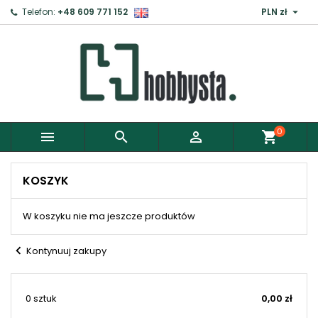

Telefon:
+48 609 771 152
PLN zł
×
Zaloguj
Aby zapisać produkty do Schowka, musisz się
zalogować.
0



shopping_cart
Anuluj
Zaloguj
KOSZYK
W koszyku nie ma jeszcze produktów
chevron_left
Kontynuuj zakupy
0 sztuk
0,00 zł