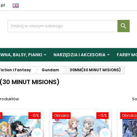
.pl
aloguj

y zapisać produkty do Schowka, musisz się zalogować.
WNA, BALSY, PIANKI
NARZĘDZIA I AKCESORIA
FARBY M
Anuluj
Zalogu
iction i Fantasy
Gundam
30MM(30 MINUT MISIONS)
30 MINUT MISIONS)
produktów.
So
a
-15%
Obniżka
-15%
Obniżka