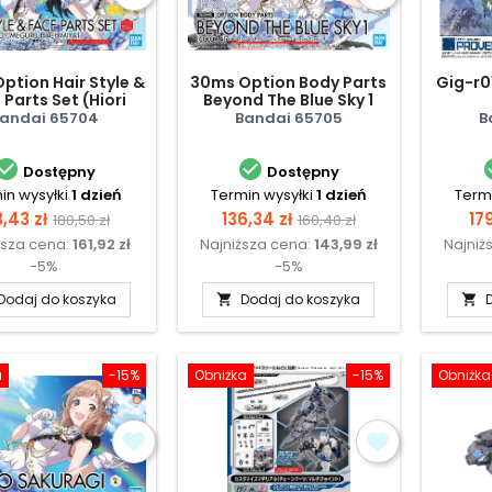
ption Hair Style &
30ms Option Body Parts
Gig-r0
 Parts Set (Hiori
Beyond The Blue Sky 1
zano/Meguru
[color A]
andai 65704
Bandai 65705
B
Hachimiya)


Dostępny
Dostępny
in wysyłki
1 dzień
Termin wysyłki
1 dzień
Termi
na
Cena
Cena
Cena
Ce
3,43 zł
136,34 zł
179
180,50 zł
160,40 zł
ższa cena:
161,92 zł
Najniższa cena:
143,99 zł
Najniż
podstawowa
podstawowa
-5%
-5%
Dodaj do koszyka
Dodaj do koszyka


a
-15%
Obniżka
-15%
Obniżka