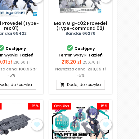
1 Provedel (Type-
Eexm Gig-c02 Provedel
rex 01)
(Type-command 02)
andai 65422
Bandai 66276


Dostępny
Dostępny
n wysyłki
1 dzień
Termin wysyłki
1 dzień
na
Cena
Cena
Cena
,01 zł
218,20 zł
210,60 zł
256,70 zł
sza cena:
188,95 zł
Najniższa cena:
230,35 zł
podstawowa
podstawowa
-5%
-5%
Dodaj do koszyka
Dodaj do koszyka

-15%
Obniżka
-15%