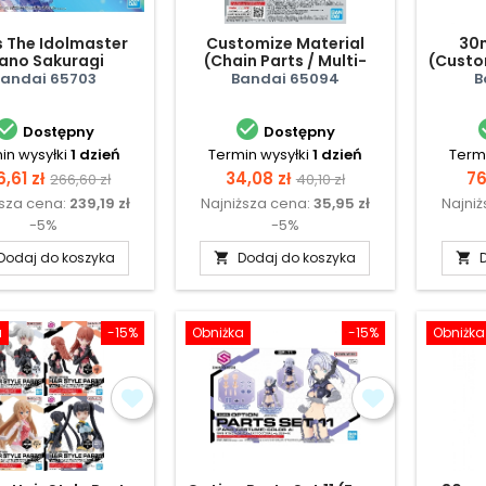
 The Idolmaster
Customize Material
30
ano Sakuragi
(Chain Parts / Multi-
(Custom
joint)
andai 65703
Bandai 65094
B


Dostępny
Dostępny
in wysyłki
1 dzień
Termin wysyłki
1 dzień
Termi
na
Cena
Cena
Cena
C
,61 zł
34,08 zł
76
266,60 zł
40,10 zł
ższa cena:
239,19 zł
Najniższa cena:
35,95 zł
Najni
podstawowa
podstawowa
-5%
-5%
Dodaj do koszyka
Dodaj do koszyka


a
-15%
Obniżka
-15%
Obniżka