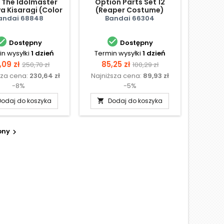
 The Idolmaster
Option Parts Set 12
a Kisaragi (Color
(Reaper Costume)
A)
(Color A)
andai 68848
Bandai 66304


Dostępny
Dostępny
n wysyłki
1 dzień
Termin wysyłki
1 dzień
na
Cena
Cena
Cena
,09 zł
85,25 zł
250,70 zł
100,29 zł
sza cena:
230,64 zł
Najniższa cena:
89,93 zł
podstawowa
podstawowa
-8%
-5%
Dodaj do koszyka
Dodaj do koszyka

pny
