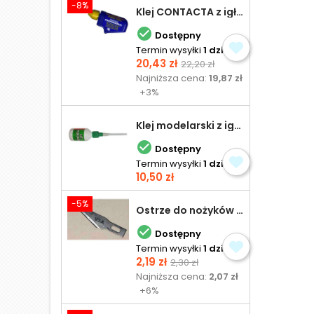
-8%
Klej CONTACTA z igłą do plastiku 25,0 g

Dostępny
Termin wysyłki
1 dzień
Cena
Cena
20,43 zł
22,20 zł
podstawowa
Najniższa cena:
19,87 zł
+3%
Klej modelarski z igłą 30 ml

Dostępny
Termin wysyłki
1 dzień
Cena
10,50 zł
-5%
Ostrze do nożyków Excel

Dostępny
Termin wysyłki
1 dzień
Cena
Cena
2,19 zł
2,30 zł
podstawowa
Najniższa cena:
2,07 zł
+6%