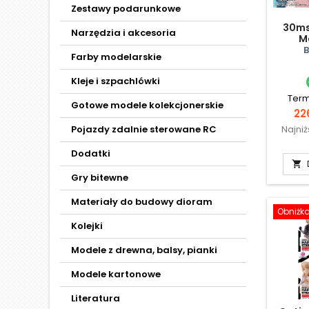
Zestawy podarunkowe
30ms
Narzędzia i akcesoria
M
B
Farby modelarskie
Kleje i szpachlówki
Term
Gotowe modele kolekcjonerskie
Ce
226
Najni
Pojazdy zdalnie sterowane RC
Dodatki

Gry bitewne
Materiały do budowy dioram
Obniżk
Kolejki
Modele z drewna, balsy, pianki
Modele kartonowe
Literatura