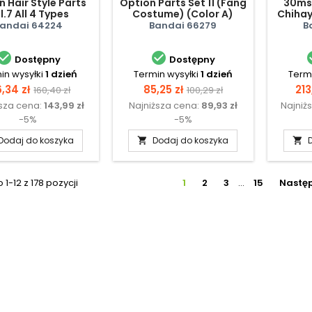
n Hair Style Parts
Option Parts Set 11 (Fang
30ms
l.7 All 4 Types
Costume) (Color A)
Chihay
andai 64224
Bandai 66279
B


Dostępny
Dostępny
in wysyłki
1 dzień
Termin wysyłki
1 dzień
Termi
na
Cena
Cena
Cena
Ce
6,34 zł
85,25 zł
213
160,40 zł
100,29 zł
ższa cena:
143,99 zł
Najniższa cena:
89,93 zł
Najniż
podstawowa
podstawowa
-5%
-5%
Dodaj do koszyka
Dodaj do koszyka


1-12 z 178 pozycji
1
2
3
…
15
Nastę