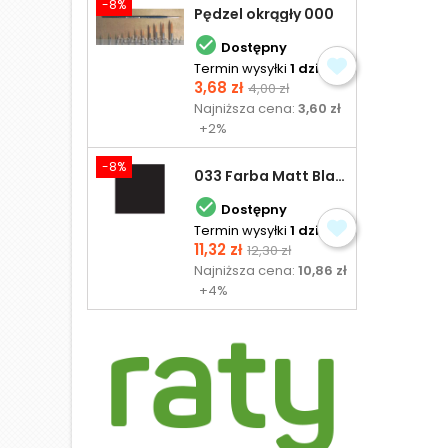
-8%
Pędzel okrągły 000

Dostępny
Termin wysyłki
1 dzień
Cena
Cena
3,68 zł
4,00 zł
podstawowa
Najniższa cena:
3,60 zł
+2%
-8%
033 Farba Matt Black - olejna

Dostępny
Termin wysyłki
1 dzień
Cena
Cena
11,32 zł
12,30 zł
podstawowa
Najniższa cena:
10,86 zł
+4%