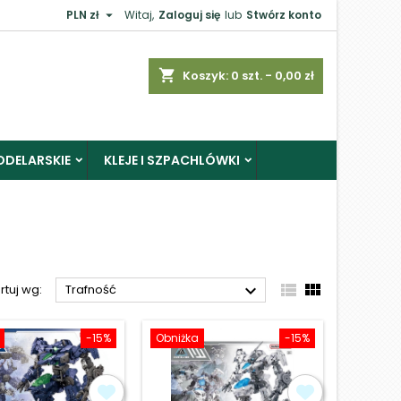

PLN zł
Witaj,
Zaloguj się
lub
Stwórz konto
×
shopping_cart
Koszyk:
0
szt. - 0,00 zł
ODELARSKIE
KLEJE I SZPACHLÓWKI
j



rtuj wg:
Trafność
-15%
Obniżka
-15%