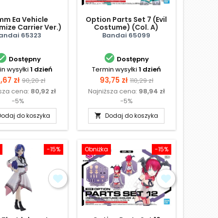
mm Ea Vehicle
Option Parts Set 7 (Evil
ize Carrier Ver.)
Costume) (Col. A)
andai 65323
Bandai 65099


Dostępny
Dostępny
n wysyłki
1 dzień
Termin wysyłki
1 dzień
ena
Cena
Cena
Cena
,67 zł
93,75 zł
90,20 zł
110,29 zł
ższa cena:
80,92 zł
Najniższa cena:
98,94 zł
podstawowa
podstawowa
-5%
-5%
Dodaj do koszyka
Dodaj do koszyka

-15%
Obniżka
-15%