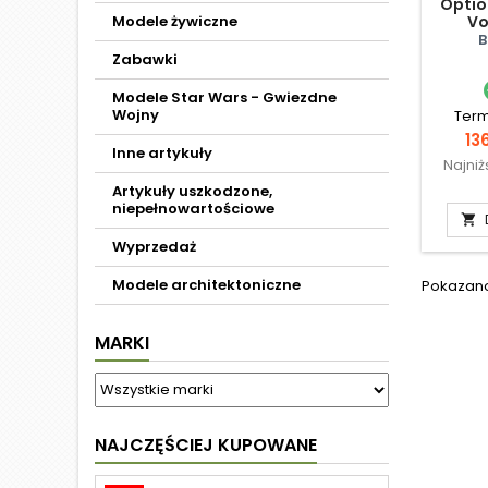
Optio
Modele żywiczne
Vo
B
Zabawki
Modele Star Wars - Gwiezdne
Wojny
Term
Ce
13
Inne artykuły
Najni
Artykuły uszkodzone,
niepełnowartościowe

Wyprzedaż
Modele architektoniczne
Pokazano 
MARKI
NAJCZĘŚCIEJ KUPOWANE