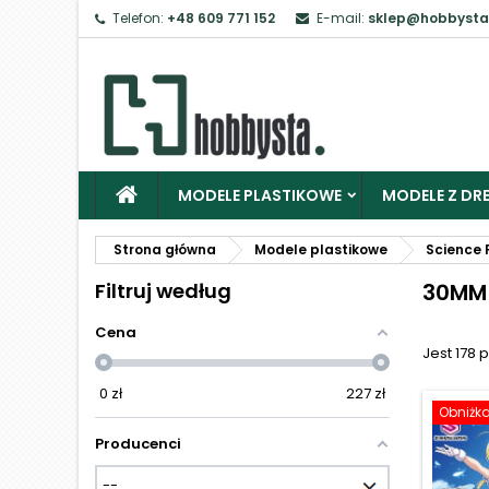
Telefon:
+48 609 771 152
E-mail:
sklep@hobbysta
Z
Ab
MODELE PLASTIKOWE
MODELE Z DRE
Strona główna
Modele plastikowe
Science F
Filtruj według
30MM(
Cena
Jest 178 
0
zł
227
zł
Obniżk
Producenci