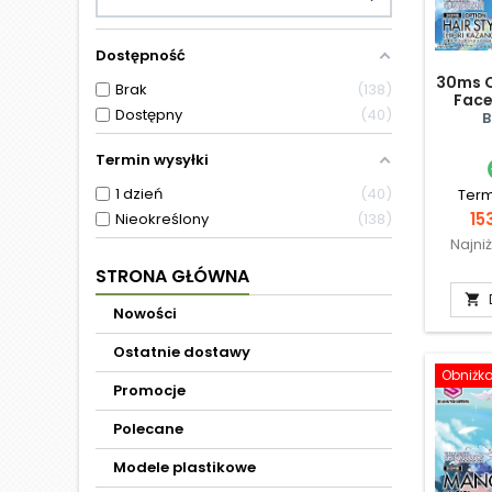
Dostępność
30ms O
Brak
138
Face
Dostępny
40
Ka
B
Termin wysyłki
1 dzień
40
Term
Ce
15
Nieokreślony
138
Najni
STRONA GŁÓWNA

Nowości
Ostatnie dostawy
Obniżk
Promocje
Polecane
Modele plastikowe