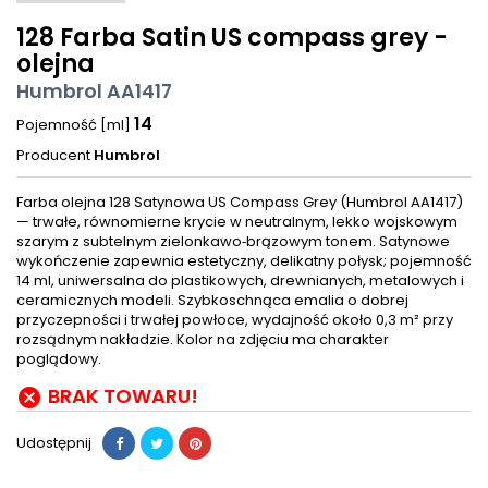
128 Farba Satin US compass grey -
olejna
Humbrol AA1417
14
Pojemność [ml]
Producent
Humbrol
Farba olejna 128 Satynowa US Compass Grey (Humbrol AA1417)
— trwałe, równomierne krycie w neutralnym, lekko wojskowym
szarym z subtelnym zielonkawo‑brązowym tonem. Satynowe
wykończenie zapewnia estetyczny, delikatny połysk; pojemność
14 ml, uniwersalna do plastikowych, drewnianych, metalowych i
ceramicznych modeli. Szybkoschnąca emalia o dobrej
przyczepności i trwałej powłoce, wydajność około 0,3 m² przy
rozsądnym nakładzie. Kolor na zdjęciu ma charakter
poglądowy.
BRAK TOWARU!

Udostępnij