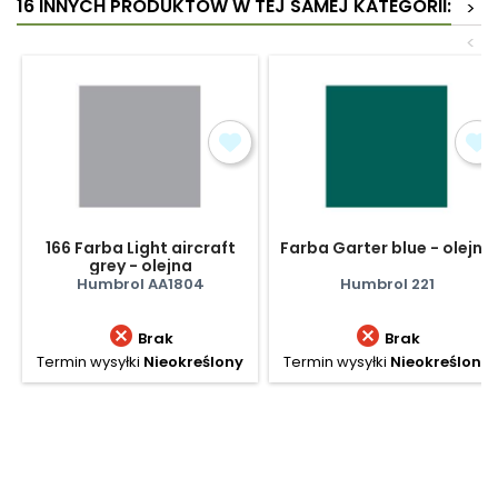
16 INNYCH PRODUKTÓW W TEJ SAMEJ KATEGORII:
>
<
166 Farba Light aircraft
Farba Garter blue - olejna
grey - olejna
Humbrol AA1804
Humbrol 221


Brak
Brak
Termin wysyłki
Nieokreślony
Termin wysyłki
Nieokreślony