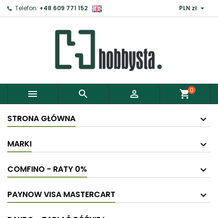

Telefon:
+48 609 771 152
PLN zł
0



shopping_cart
STRONA GŁÓWNA
MARKI
COMFINO - RATY 0%
PAYNOW VISA MASTERCART