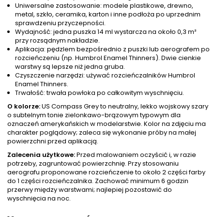
Uniwersalne zastosowanie: modele plastikowe, drewno,
metal, szkło, ceramika, karton i inne podłoża po uprzednim
sprawdzeniu przyczepności.
Wydajność: jedna puszka 14 ml wystarcza na około 0,3 m²
przy rozsądnym nakładzie.
Aplikacja: pędzlem bezpośrednio z puszki lub aerografem po
rozcieńczeniu (np. Humbrol Enamel Thinners). Dwie cienkie
warstwy są lepsze niż jedna gruba.
Czyszczenie narzędzi: używać rozcieńczalników Humbrol
Enamel Thinners.
Trwałość: trwała powłoka po całkowitym wyschnięciu.
O kolorze:
US Compass Grey to neutralny, lekko wojskowy szary
o subtelnym tonie zielonkawo-brązowym typowym dla
oznaczeń amerykańskich w modelarstwie. Kolor na zdjęciu ma
charakter poglądowy; zaleca się wykonanie próby na małej
powierzchni przed aplikacją.
Zalecenia użytkowe:
Przed malowaniem oczyścić i, w razie
potrzeby, zagruntować powierzchnię. Przy stosowaniu
aerografu proponowane rozcieńczenie to około 2 części farby
do 1 części rozcieńczalnika. Zachować minimum 6 godzin
przerwy między warstwami; najlepiej pozostawić do
wyschnięcia na noc.