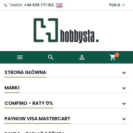

Telefon:
+48 609 771 152
PLN zł
×
Zaloguj
Aby zapisać produkty do Schowka, musisz się
zalogować.
0



shopping_cart
Anuluj
Zaloguj
STRONA GŁÓWNA
MARKI
COMFINO - RATY 0%
PAYNOW VISA MASTERCART