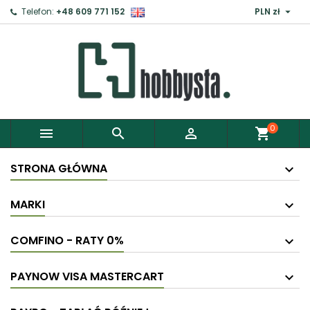

Telefon:
+48 609 771 152
PLN zł
×
Zaloguj
Aby zapisać produkty do Schowka, musisz się
zalogować.
0



shopping_cart
Anuluj
Zaloguj
STRONA GŁÓWNA
MARKI
COMFINO - RATY 0%
PAYNOW VISA MASTERCART