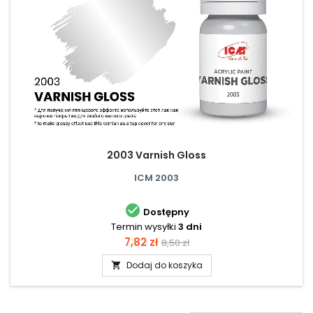
2003 Varnish Gloss
ICM 2003

Dostępny
Termin wysyłki
3 dni
Cena
Cena
7,82 zł
8,50 zł
podstawowa
Dodaj do koszyka
