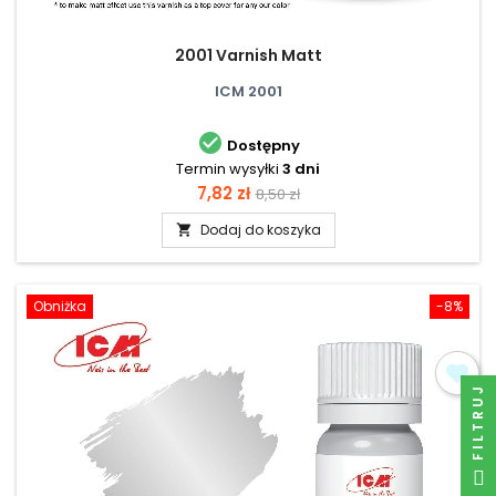
2001 Varnish Matt
ICM 2001

Dostępny
Termin wysyłki
3 dni
Cena
Cena
7,82 zł
8,50 zł
podstawowa
Dodaj do koszyka

Obniżka
-8%
FILTRUJ