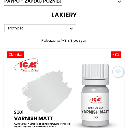
PAYPO - ZAPŁAĆ PÓŹNIEJ
LAKIERY

Trafność
Pokazano 1-3 z 3 pozycji
Obniżka
-8%