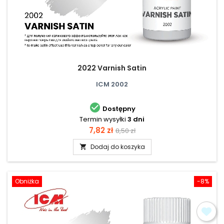
2022 Varnish Satin
ICM 2002

Dostępny
Termin wysyłki
3 dni
Cena
Cena
7,82 zł
8,50 zł
podstawowa
Dodaj do koszyka

Obniżka
-8%