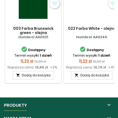
003 Farba Brunswick
022 Farba White - olejna
green - olejna
Humbrol AA0031
Humbrol AA0240


Dostępny
Dostępny
Termin wysyłki
1 dzień
Termin wysyłki
1 dzień
Cena
Cena
Cena
Cena
11,22 zł
11,22 zł
12,20 zł
12,20 zł
Najniższa cena:
10,86 zł
+3%
Najniższa cena:
10,76 zł
+4%
podstawowa
podstawow
Dodaj do koszyka
Dodaj do koszyka



PRODUKTY
