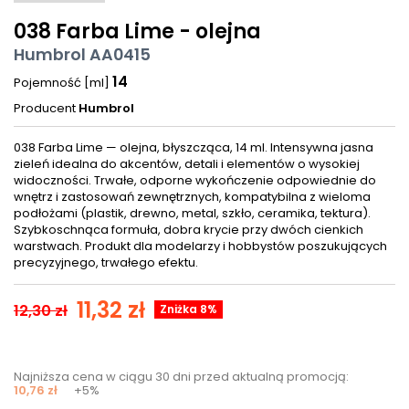
038 Farba Lime - olejna
Humbrol AA0415
14
Pojemność [ml]
Producent
Humbrol
038 Farba Lime — olejna, błyszcząca, 14 ml. Intensywna jasna
zieleń idealna do akcentów, detali i elementów o wysokiej
widoczności. Trwałe, odporne wykończenie odpowiednie do
wnętrz i zastosowań zewnętrznych, kompatybilna z wieloma
podłożami (plastik, drewno, metal, szkło, ceramika, tektura).
Szybkoschnąca formuła, dobra krycie przy dwóch cienkich
warstwach. Produkt dla modelarzy i hobbystów poszukujących
precyzyjnego, trwałego efektu.
11,32 zł
12,30 zł
Zniżka 8%
Najniższa cena w ciągu 30 dni przed aktualną promocją:
10,76 zł
+5%