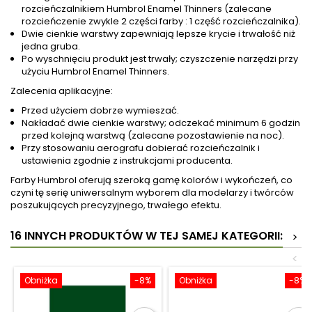
rozcieńczalnikiem Humbrol Enamel Thinners (zalecane
rozcieńczenie zwykle 2 części farby : 1 część rozcieńczalnika).
Dwie cienkie warstwy zapewniają lepsze krycie i trwałość niż
jedna gruba.
Po wyschnięciu produkt jest trwały; czyszczenie narzędzi przy
użyciu Humbrol Enamel Thinners.
Zalecenia aplikacyjne:
Przed użyciem dobrze wymieszać.
Nakładać dwie cienkie warstwy; odczekać minimum 6 godzin
przed kolejną warstwą (zalecane pozostawienie na noc).
Przy stosowaniu aerografu dobierać rozcieńczalnik i
ustawienia zgodnie z instrukcjami producenta.
Farby Humbrol oferują szeroką gamę kolorów i wykończeń, co
czyni tę serię uniwersalnym wyborem dla modelarzy i twórców
poszukujących precyzyjnego, trwałego efektu.
16 INNYCH PRODUKTÓW W TEJ SAMEJ KATEGORII:
>
<
Obniżka
-8%
Obniżka
-8%