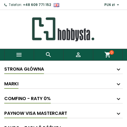

Telefon:
+48 609 771 152
PLN zł
0



shopping_cart
STRONA GŁÓWNA
MARKI
COMFINO - RATY 0%
PAYNOW VISA MASTERCART