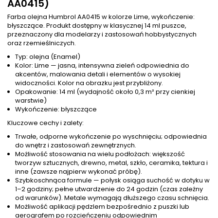
AA0415)
Farba olejna Humbrol AA0415 w kolorze Lime, wykończenie:
błyszczące. Produkt dostępny w klasycznej 14 ml puszce,
przeznaczony dla modelarzy i zastosowań hobbystycznych
oraz rzemieślniczych.
Typ: olejna (Enamel)
Kolor: Lime — jasna, intensywna zieleń odpowiednia do
akcentów, malowania detali i elementów o wysokiej
widoczności. Kolor na obrazku jest przybliżony.
Opakowanie: 14 ml (wydajność około 0,3 m² przy cienkiej
warstwie)
Wykończenie: błyszczące
Kluczowe cechy i zalety:
Trwałe, odporne wykończenie po wyschnięciu; odpowiednia
do wnętrz i zastosowań zewnętrznych.
Możliwość stosowania na wielu podłożach: większość
tworzyw sztucznych, drewno, metal, szkło, ceramika, tektura i
inne (zawsze najpierw wykonać próbę).
Szybkoschnąca formule — połysk osiąga suchość w dotyku w
1–2 godziny; pełne utwardzenie do 24 godzin (czas zależny
od warunków). Metale wymagają dłuższego czasu schnięcia.
Możliwość aplikacji pędzlem bezpośrednio z puszki lub
aerografem po rozcieńczeniu odpowiednim