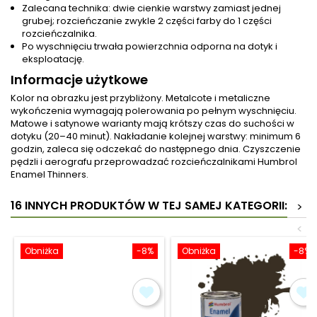
Zalecana technika: dwie cienkie warstwy zamiast jednej
grubej; rozcieńczanie zwykle 2 części farby do 1 części
rozcieńczalnika.
Po wyschnięciu trwała powierzchnia odporna na dotyk i
eksploatację.
Informacje użytkowe
Kolor na obrazku jest przybliżony. Metalcote i metaliczne
wykończenia wymagają polerowania po pełnym wyschnięciu.
Matowe i satynowe warianty mają krótszy czas do suchości w
dotyku (20–40 minut). Nakładanie kolejnej warstwy: minimum 6
godzin, zaleca się odczekać do następnego dnia. Czyszczenie
pędzli i aerografu przeprowadzać rozcieńczalnikami Humbrol
Enamel Thinners.
16 INNYCH PRODUKTÓW W TEJ SAMEJ KATEGORII:
>
<
Obniżka
-8%
Obniżka
-8%