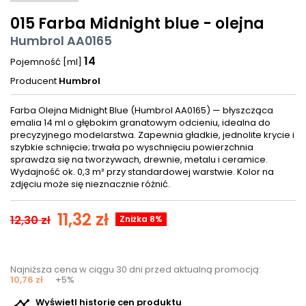
015 Farba Midnight blue - olejna
Humbrol AA0165
14
Pojemność [ml]
Producent
Humbrol
Farba Olejna Midnight Blue (Humbrol AA0165) — błyszcząca
emalia 14 ml o głębokim granatowym odcieniu, idealna do
precyzyjnego modelarstwa. Zapewnia gładkie, jednolite krycie i
szybkie schnięcie; trwała po wyschnięciu powierzchnia
sprawdza się na tworzywach, drewnie, metalu i ceramice.
Wydajność ok. 0,3 m² przy standardowej warstwie. Kolor na
zdjęciu może się nieznacznie różnić.
11,32 zł
12,30 zł
Zniżka 8%
Najniższa cena w ciągu 30 dni przed aktualną promocją:
10,76 zł
+5%

Wyświetl historię cen produktu