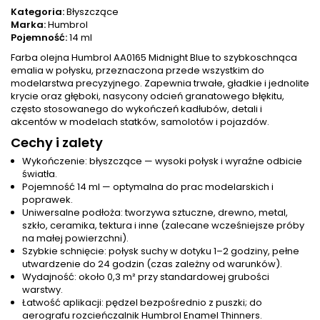
Kategoria:
Błyszczące
Marka:
Humbrol
Pojemność:
14 ml
Farba olejna Humbrol AA0165 Midnight Blue to szybkoschnąca
emalia w połysku, przeznaczona przede wszystkim do
modelarstwa precyzyjnego. Zapewnia trwałe, gładkie i jednolite
krycie oraz głęboki, nasycony odcień granatowego błękitu,
często stosowanego do wykończeń kadłubów, detali i
akcentów w modelach statków, samolotów i pojazdów.
Cechy i zalety
Wykończenie: błyszczące — wysoki połysk i wyraźne odbicie
światła.
Pojemność 14 ml — optymalna do prac modelarskich i
poprawek.
Uniwersalne podłoża: tworzywa sztuczne, drewno, metal,
szkło, ceramika, tektura i inne (zalecane wcześniejsze próby
na małej powierzchni).
Szybkie schnięcie: połysk suchy w dotyku 1–2 godziny, pełne
utwardzenie do 24 godzin (czas zależny od warunków).
Wydajność: około 0,3 m² przy standardowej grubości
warstwy.
Łatwość aplikacji: pędzel bezpośrednio z puszki; do
aerografu rozcieńczalnik Humbrol Enamel Thinners.