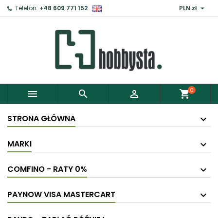

Telefon:
+48 609 771 152
PLN zł
0



shopping_cart
STRONA GŁÓWNA
MARKI
COMFINO - RATY 0%
PAYNOW VISA MASTERCART