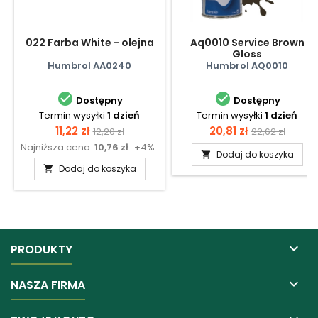
022 Farba White - olejna
Aq0010 Service Brown
Gloss
Humbrol AA0240
Humbrol AQ0010


Dostępny
Dostępny
Termin wysyłki
1 dzień
Termin wysyłki
1 dzień
Cena
Cena
Cena
Cena
11,22 zł
20,81 zł
12,20 zł
22,62 zł
Najniższa cena:
10,76 zł
+4%
podstawowa
podstawow
Dodaj do koszyka

Dodaj do koszyka


PRODUKTY

NASZA FIRMA