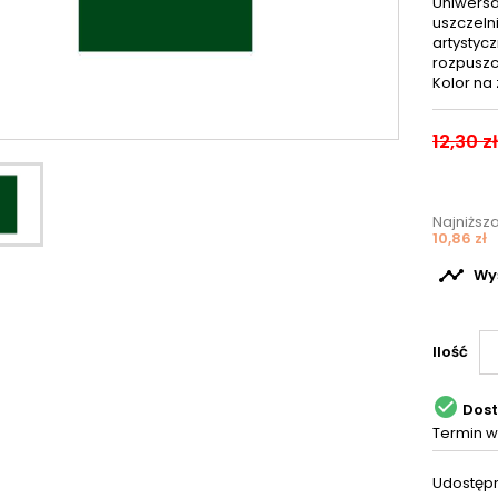
Uniwersal
uszczeln
artystycz
rozpuszc
Kolor na 
12,30 zł
Najniższ
10,86 zł

Wyś
Ilość

Dos
Termin w
Udostępn