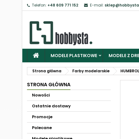
Telefon:
+48 609 771 152
E-mail:
sklep@hobbysta
MODELE PLASTIKOWE
MODELE Z DRE
Strona główna
Farby modelarskie
HUMBRO
STRONA GŁÓWNA
Nowości
Ostatnie dostawy
Promocje
Polecane
Modele plastikowe