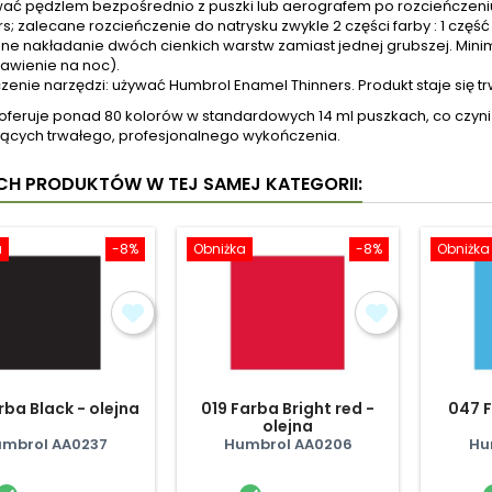
ać pędzlem bezpośrednio z puszki lub aerografem po rozcieńczen
rs; zalecane rozcieńczenie do natrysku zwykle 2 części farby : 1 część
ne nakładanie dwóch cienkich warstw zamiast jednej grubszej. Min
awienie na noc).
zenie narzędzi: używać Humbrol Enamel Thinners. Produkt staje się tr
oferuje ponad 80 kolorów w standardowych 14 ml puszkach, co czyn
cych trwałego, profesjonalnego wykończenia.
YCH PRODUKTÓW W TEJ SAMEJ KATEGORII:
a
-8%
Obniżka
-8%
Obniżka
rba Black - olejna
019 Farba Bright red -
047 F
olejna
mbrol AA0237
Humbrol AA0206
Hu