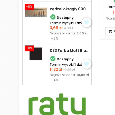
-8%
Term
Pędzel okrągły 000
1

Dostępny
Najni
Termin wysyłki
1 dzień
Cena
Cena
3,68 zł
4,00 zł

podstawowa
Najniższa cena:
3,60 zł
+2%
-8%
033 Farba Matt Black - olejna

Dostępny
Termin wysyłki
1 dzień
Cena
Cena
11,32 zł
12,30 zł
podstawowa
Najniższa cena:
10,86 zł
+4%