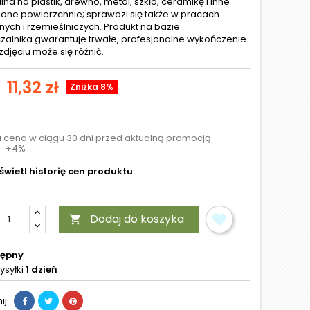
na na plastik, drewno, metal, szkło, ceramikę i inne
ione powierzchnie; sprawdzi się także w pracach
nych i rzemieślniczych. Produkt na bazie
zalnika gwarantuje trwałe, profesjonalne wykończenie.
zdjęciu może się różnić.
11,32 zł
Zniżka 8%
a cena w ciągu 30 dni przed aktualną promocją:
+4%
wietl historię cen produktu
Dodaj do koszyka

tępny
ysyłki
1 dzień
ij