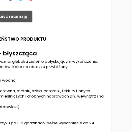
pisz recenzję
ZEŃSTWO PRODUKTU
– błyszcząca
syczna, głęboka zieleń o połyskującym wykończeniu,
tów. Kolor na obrazku przybliżony.
ni wodna.
ewna, metalu, szkła, ceramiki, tektury i innych
emieślniczych i drobnych naprawach DIY, wewnątrz i na
i powłoki).
otyku po 1–2 godzinach; pełne wyschnięcie do 24