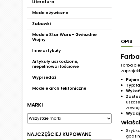
Literatura
Modele żywiczne
Zabawki
Modele Star Wars - Gwiezdne
Wojny
OPIS
Inne artykuły
Farba
Artykuły uszkodzone,
Farba ol
niepełnowartościowe
zaprojek
Wyprzedaż
Pojem
Typ:
fa
Modele architektoniczne
Wykoń
Zasto
uszcze
MARKI
zewnąt
Wydaj
Właści
Szybko
NAJCZĘŚCIEJ KUPOWANE
godzin