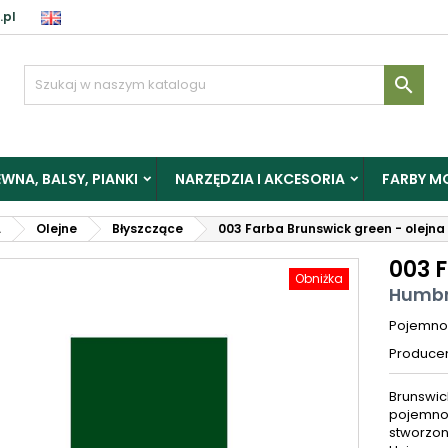
.pl

WNA, BALSY, PIANKI
NARZĘDZIA I AKCESORIA
FARBY M
L
Olejne
Błyszczące
003 Farba Brunswick green - olejna
003 
Obniżka
Humbr
Pojemno
Produce
Brunswic
pojemnoś
stworzon