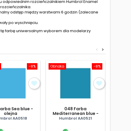
iu odpowiednim rozcieńczalnikiem Humbrol Enamel
 rozcieńczalnika.
imalny odstęp między warstwami 6 godzin (zalecane
wały po wyschnięciu.
i tę farbę uniwersalnym wyborem dla modelarzy
<
>
-8%
Obniżka
-8%
arba Sea blue -
048 Farba
238 F
olejna
Mediterranean blue -
Gl
olejna
mbrol AA0518
Humbrol AA0521
Hum