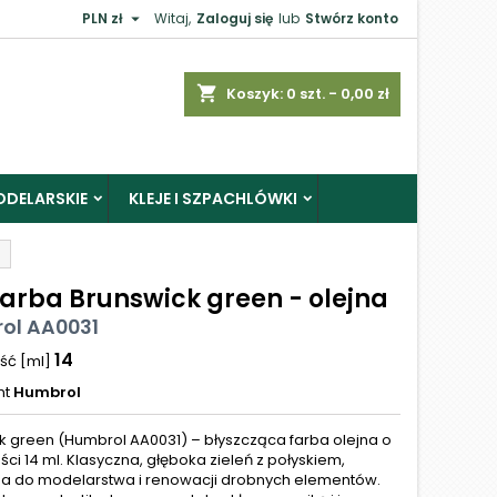

PLN zł
Witaj,
Zaloguj się
lub
Stwórz konto
shopping_cart
Koszyk:
0
szt. - 0,00 zł
ODELARSKIE
KLEJE I SZPACHLÓWKI
Farba Brunswick green - olejna
ol AA0031
14
ść [ml]
nt
Humbrol
k green (Humbrol AA0031) – błyszcząca farba olejna o
ci 14 ml. Klasyczna, głęboka zieleń z połyskiem,
a do modelarstwa i renowacji drobnych elementów.