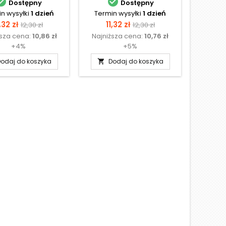


Dostępny
Dostępny
n wysyłki
1 dzień
Termin wysyłki
1 dzień
Te
N
ena
Cena
Cena
Cena
,32 zł
11,32 zł
12,30 zł
12,30 zł
ższa cena:
10,86 zł
Najniższa cena:
10,76 zł
podstawowa
podstawowa
+4%
+5%
odaj do koszyka
Dodaj do koszyka
