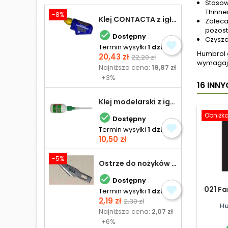
Stosow
Thinne
-8%
Klej CONTACTA z igłą do plastiku 25,0 g
Zaleca
pozost

Dostępny
Czyszc
Termin wysyłki
1 dzień
Humbrol 
Cena
Cena
20,43 zł
22,20 zł
wymagają
podstawowa
Najniższa cena:
19,87 zł
+3%
16 INN
Klej modelarski z igłą 30 ml
Obniżk

Dostępny
Termin wysyłki
1 dzień
Cena
10,50 zł
-5%
Ostrze do nożyków Excel

Dostępny
021 Fa
Termin wysyłki
1 dzień
Cena
Cena
2,19 zł
2,30 zł
Hu
podstawowa
Najniższa cena:
2,07 zł
+6%