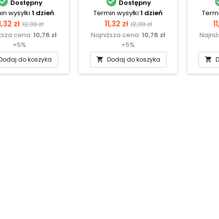


Dostępny
Dostępny
in wysyłki
1 dzień
Termin wysyłki
1 dzień
Termi
Cena
Cena
Cena
Cena
C
1,32 zł
11,32 zł
11
12,30 zł
12,30 zł
ższa cena:
10,76 zł
Najniższa cena:
10,76 zł
Najni
podstawowa
podstawowa
+5%
+5%
Dodaj do koszyka
Dodaj do koszyka
D

