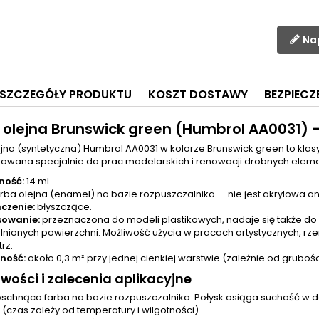
Na
SZCZEGÓŁY PRODUKTU
KOSZT DOSTAWY
BEZPIEC
 olejna Brunswick green (Humbrol AA0031) 
ejna (syntetyczna) Humbrol AA0031 w kolorze Brunswick green to kla
towana specjalnie do prac modelarskich i renowacji drobnych elemen
ność:
14 ml.
rba olejna (enamel) na bazie rozpuszczalnika — nie jest akrylowa a
czenie:
błyszczące.
sowanie:
przeznaczona do modeli plastikowych, nadaje się także do dr
lnionych powierzchni. Możliwość użycia w pracach artystycznych, rz
rz.
ność:
około 0,3 m² przy jednej cienkiej warstwie (zależnie od grubośc
wości i zalecenia aplikacyjne
schnąca farba na bazie rozpuszczalnika. Połysk osiąga suchość w d
 (czas zależy od temperatury i wilgotności).