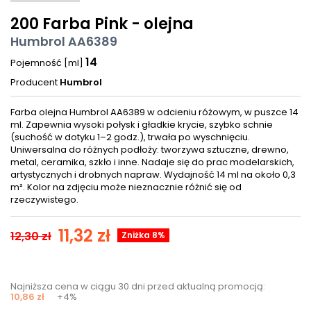
200 Farba Pink - olejna
Humbrol AA6389
14
Pojemność [ml]
Producent
Humbrol
Farba olejna Humbrol AA6389 w odcieniu różowym, w puszce 14
ml. Zapewnia wysoki połysk i gładkie krycie, szybko schnie
(suchość w dotyku 1–2 godz.), trwała po wyschnięciu.
Uniwersalna do różnych podłoży: tworzywa sztuczne, drewno,
metal, ceramika, szkło i inne. Nadaje się do prac modelarskich,
artystycznych i drobnych napraw. Wydajność 14 ml na około 0,3
m². Kolor na zdjęciu może nieznacznie różnić się od
rzeczywistego.
11,32 zł
12,30 zł
Zniżka 8%
Najniższa cena w ciągu 30 dni przed aktualną promocją:
10,86 zł
+4%