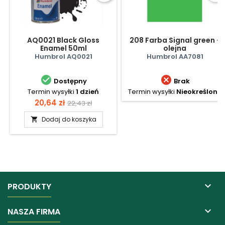
AQ0021 Black Gloss
208 Farba Signal green -
Enamel 50ml
olejna
Humbrol AQ0021
Humbrol AA7081


Dostępny
Brak
Termin wysyłki
1 dzień
Termin wysyłki
Nieokreślony
Cena
Cena
20,64 zł
22,43 zł
podstawowa
Dodaj do koszyka


PRODUKTY

NASZA FIRMA