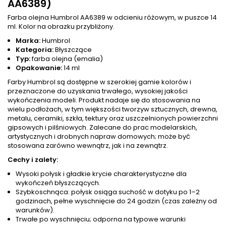
AA6389)
Farba olejna Humbrol AA6389 w odcieniu różowym, w puszce 14
ml. Kolor na obrazku przybliżony.
Marka:
Humbrol
Kategoria:
Błyszczące
Typ:
farba olejna (emalia)
Opakowanie:
14 ml
Farby Humbrol są dostępne w szerokiej gamie kolorów i
przeznaczone do uzyskania trwałego, wysokiej jakości
wykończenia modeli. Produkt nadaje się do stosowania na
wielu podłożach, w tym większości tworzyw sztucznych, drewna,
metalu, ceramiki, szkła, tektury oraz uszczelnionych powierzchni
gipsowych i pilśniowych. Zalecane do prac modelarskich,
artystycznych i drobnych napraw domowych; może być
stosowana zarówno wewnątrz, jak i na zewnątrz.
Cechy i zalety:
Wysoki połysk i gładkie krycie charakterystyczne dla
wykończeń błyszczących.
Szybkoschnąca: połysk osiąga suchość w dotyku po 1–2
godzinach, pełne wyschnięcie do 24 godzin (czas zależny od
warunków).
Trwałe po wyschnięciu; odporna na typowe warunki