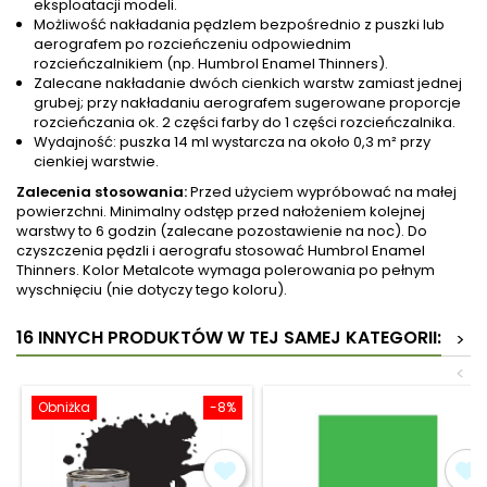
eksploatacji modeli.
Możliwość nakładania pędzlem bezpośrednio z puszki lub
aerografem po rozcieńczeniu odpowiednim
rozcieńczalnikiem (np. Humbrol Enamel Thinners).
Zalecane nakładanie dwóch cienkich warstw zamiast jednej
grubej; przy nakładaniu aerografem sugerowane proporcje
rozcieńczania ok. 2 części farby do 1 części rozcieńczalnika.
Wydajność: puszka 14 ml wystarcza na około 0,3 m² przy
cienkiej warstwie.
Zalecenia stosowania:
Przed użyciem wypróbować na małej
powierzchni. Minimalny odstęp przed nałożeniem kolejnej
warstwy to 6 godzin (zalecane pozostawienie na noc). Do
czyszczenia pędzli i aerografu stosować Humbrol Enamel
Thinners. Kolor Metalcote wymaga polerowania po pełnym
wyschnięciu (nie dotyczy tego koloru).
16 INNYCH PRODUKTÓW W TEJ SAMEJ KATEGORII:
>
<
Obniżka
-8%