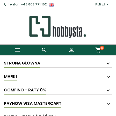

Telefon:
+48 609 771 152
PLN zł
0



shopping_cart
STRONA GŁÓWNA
MARKI
COMFINO - RATY 0%
PAYNOW VISA MASTERCART