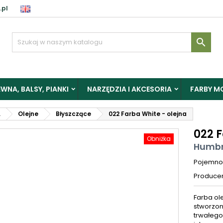
.pl

WNA, BALSY, PIANKI
NARZĘDZIA I AKCESORIA
FARBY M
L
Olejne
Błyszczące
022 Farba White - olejna
022 F
Obniżka
Humbr
Pojemno
Produce
Farba ol
stworzon
trwałego