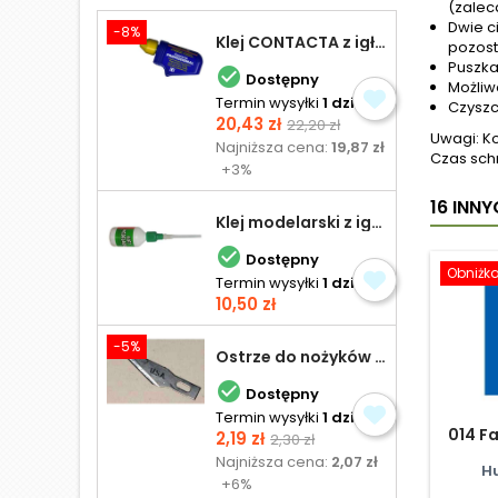
(zalec
Dwie c
-8%
Klej CONTACTA z igłą do plastiku 25,0 g
pozost
Puszka

Dostępny
Możliw
Termin wysyłki
1 dzień
Czyszc
Cena
Cena
20,43 zł
22,20 zł
Uwagi: K
podstawowa
Najniższa cena:
19,87 zł
Czas schn
+3%
16 INN
Klej modelarski z igłą 30 ml

Dostępny
Obniżk
Termin wysyłki
1 dzień
Cena
10,50 zł
-5%
Ostrze do nożyków Excel

Dostępny
Termin wysyłki
1 dzień
014 Fa
Cena
Cena
2,19 zł
2,30 zł
podstawowa
Najniższa cena:
2,07 zł
H
+6%