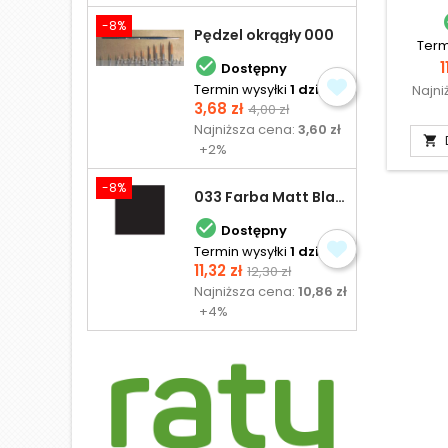
-8%
Pędzel okrągły 000
Term

1
Dostępny
Termin wysyłki
1 dzień
Najni
Cena
Cena
3,68 zł
4,00 zł
podstawowa
Najniższa cena:
3,60 zł

+2%
-8%
033 Farba Matt Black - olejna

Dostępny
Termin wysyłki
1 dzień
Cena
Cena
11,32 zł
12,30 zł
podstawowa
Najniższa cena:
10,86 zł
+4%