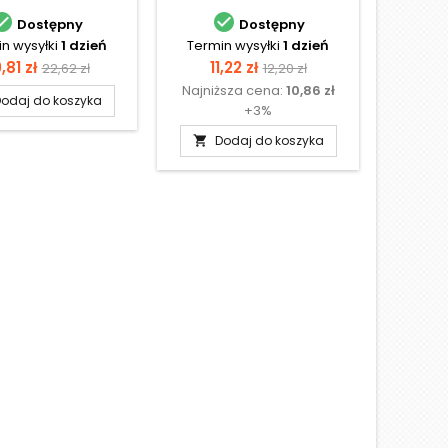


Dostępny
Dostępny
n wysyłki
1 dzień
Termin wysyłki
1 dzień
Termi
ena
Cena
Cena
Cena
C
,81 zł
11,22 zł
11
22,62 zł
12,20 zł
Najniższa cena:
10,86 zł
Najniż
podstawowa
podstawowa
odaj do koszyka
+3%
Dodaj do koszyka
D

