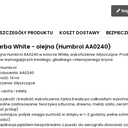
Na
SZCZEGÓŁY PRODUKTU
KOSZT DOSTAWY
BEZPIEC
arba White - olejna (Humbrol AA0240)
ejna Humbrol AA0240 w kolorze White, wykończenie: błyszczące. Prod
w wymagających trwałego, gładkiego i intensywnego krycia.
 Humbrol
oducenta: AA0240
ość: 14 ml
zenie: błyszczące
cechy i zalety:
 jakość i trwałość wykończenia; farba trwała po całkowitym wyschni
salne zastosowanie: tworzywa sztuczne, drewno, metal, szkło, cerami
ć próbę).
schnąca: połysk osiąga suchość w dotyku w 1–2 godziny; pełne schni
ości).
aplikacja pędzlem bezpośrednio z puszki; do aerografu stosować o