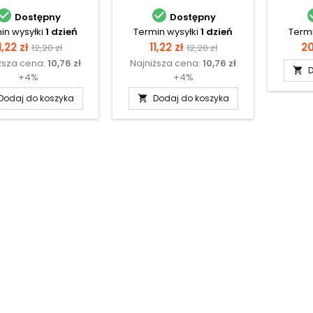


Dostępny
Dostępny
in wysyłki
1 dzień
Termin wysyłki
1 dzień
Termi
Cena
Cena
Cena
Cena
C
1,22 zł
11,22 zł
20
12,20 zł
12,20 zł
ższa cena:
10,76 zł
Najniższa cena:
10,76 zł
podstawowa
podstawowa
D

+4%
+4%
Dodaj do koszyka
Dodaj do koszyka
