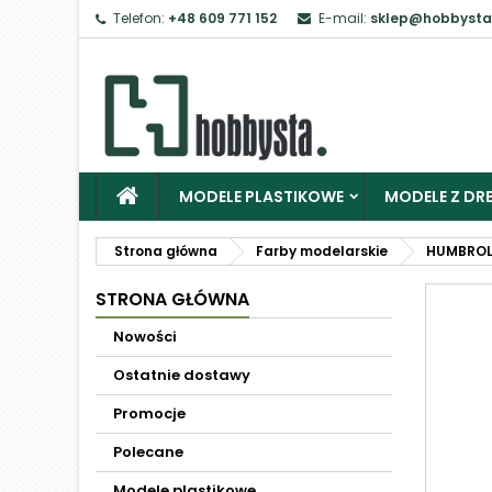
Telefon:
+48 609 771 152
E-mail:
sklep@hobbysta
MODELE PLASTIKOWE
MODELE Z DRE
Strona główna
Farby modelarskie
HUMBRO
STRONA GŁÓWNA
Nowości
Ostatnie dostawy
Promocje
Polecane
Modele plastikowe