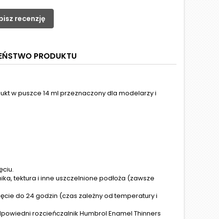
pisz recenzję
ZEŃSTWO PRODUKTU
ukt w puszce 14 ml przeznaczony dla modelarzy i
ęciu.
ka, tektura i inne uszczelnione podłoża (zawsze
ęcie do 24 godzin (czas zależny od temperatury i
dpowiedni rozcieńczalnik Humbrol Enamel Thinners