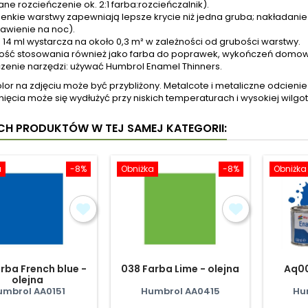
ane rozcieńczenie ok. 2:1 farba:rozcieńczalnik).
ienkie warstwy zapewniają lepsze krycie niż jedna gruba; nakładani
awienie na noc).
 14 ml wystarcza na około 0,3 m² w zależności od grubości warstwy.
ość stosowania również jako farba do poprawek, wykończeń domowyc
zenie narzędzi: używać Humbrol Enamel Thinners.
olor na zdjęciu może być przybliżony. Metalcote i metaliczne odcie
ięcia może się wydłużyć przy niskich temperaturach i wysokiej wilgot
YCH PRODUKTÓW W TEJ SAMEJ KATEGORII:
a
-8%
Obniżka
-8%
Obniżka
rba French blue -
038 Farba Lime - olejna
Aq00
olejna
umbrol AA0151
Humbrol AA0415
Hu