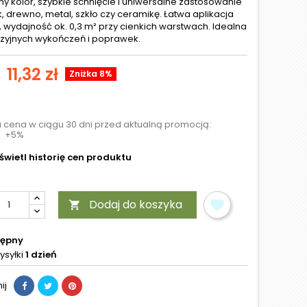
ny kolor, szybkie schnięcie i uniwersalne zastosowanie
k, drewno, metal, szkło czy ceramikę. Łatwa aplikacja
 wydajność ok. 0,3 m² przy cienkich warstwach. Idealna
zyjnych wykończeń i poprawek.
11,32 zł
Zniżka 8%
a cena w ciągu 30 dni przed aktualną promocją:
+5%
wietl historię cen produktu
Dodaj do koszyka

tępny
ysyłki
1 dzień
ij