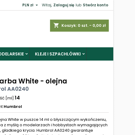

PLN zł
Witaj,
Zaloguj się
lub
Stwórz konto
shopping_cart
Koszyk:
0
szt. - 0,00 zł
ODELARSKIE
KLEJE I SZPACHLÓWKI
arba White - olejna
ol AA0240
14
ść [ml]
nt
Humbrol
ejna White w puszce 14 ml o błyszczącym wykończeniu,
a z myślą o modelarzach i hobbystach wymagających
, gładkiego krycia. Humbrol AA0240 gwarantuje