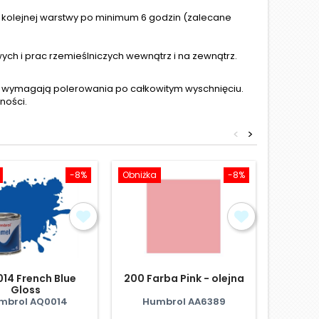
e kolejnej warstwy po minimum 6 godzin (zalecane
h i prac rzemieślniczych wewnątrz i na zewnątrz.
nie wymagają polerowania po całkowitym wyschnięciu.
ności.
<
>
-8%
Obniżka
-8%
Obniżka
14 French Blue
200 Farba Pink - olejna
015 Far
Gloss
mbrol AQ0014
Humbrol AA6389
Hum