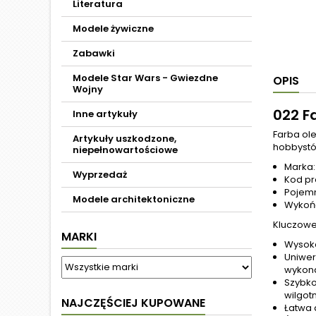
Literatura
Modele żywiczne
Zabawki
Modele Star Wars - Gwiezdne
OPIS
Wojny
022 F
Inne artykuły
Farba ol
Artykuły uszkodzone,
hobbystó
niepełnowartościowe
Marka:
Wyprzedaż
Kod pr
Pojemn
Modele architektoniczne
Wykońc
Kluczowe 
MARKI
Wysoka
Uniwer
wykona
Szybko
wilgotn
NAJCZĘŚCIEJ KUPOWANE
Łatwa 