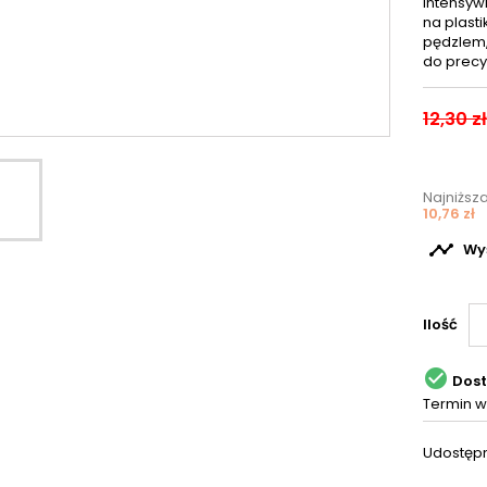
intensyw
na plasti
pędzlem,
do precy
12,30 zł
Najniższ
10,76 zł

Wyś
Ilość

Dos
Termin w
Udostępn