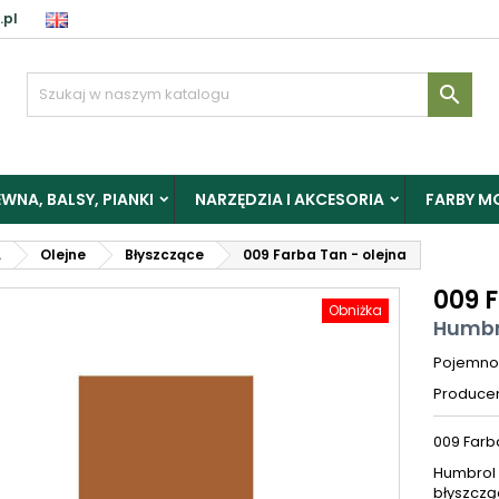
.pl

WNA, BALSY, PIANKI
NARZĘDZIA I AKCESORIA
FARBY M
L
Olejne
Błyszczące
009 Farba Tan - olejna
009 
Obniżka
Humbr
Pojemno
Produce
009 Farb
Humbrol 
błyszczą