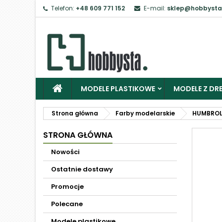
Telefon:
+48 609 771 152
E-mail:
sklep@hobbysta
MODELE PLASTIKOWE
MODELE Z DRE
Strona główna
Farby modelarskie
HUMBRO
STRONA GŁÓWNA
Nowości
Ostatnie dostawy
Promocje
Polecane
Modele plastikowe