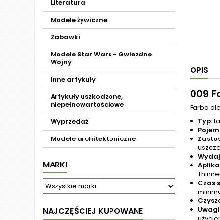
Literatura
Modele żywiczne
Zabawki
Modele Star Wars - Gwiezdne
Wojny
OPIS
Inne artykuły
009 F
Artykuły uszkodzone,
niepełnowartościowe
Farba ole
Typ:
fa
Wyprzedaż
Pojem
Modele architektoniczne
Zasto
uszcze
Wydaj
MARKI
Aplika
Thinne
Czas s
minimu
Czyszc
Uwagi 
NAJCZĘŚCIEJ KUPOWANE
użycie