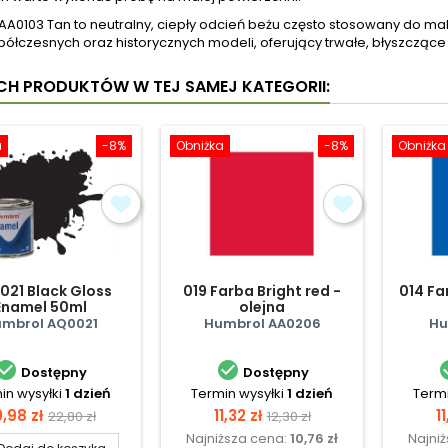
AA0103 Tan to neutralny, ciepły odcień beżu często stosowany do m
półczesnych oraz historycznych modeli, oferujący trwałe, błyszcząc
YCH PRODUKTÓW W TEJ SAMEJ KATEGORII:
a
-8%
Obniżka
-8%
Obniżka
21 Black Gloss
019 Farba Bright red -
014 Fa
Enamel 50ml
olejna
mbrol AQ0021
Humbrol AA0206
Hu


Dostępny
Dostępny
in wysyłki
1 dzień
Termin wysyłki
1 dzień
Termi
ena
Cena
Cena
Cena
C
,98 zł
11,32 zł
11
22,80 zł
12,30 zł
Najniższa cena:
10,76 zł
Najni
podstawowa
podstawowa