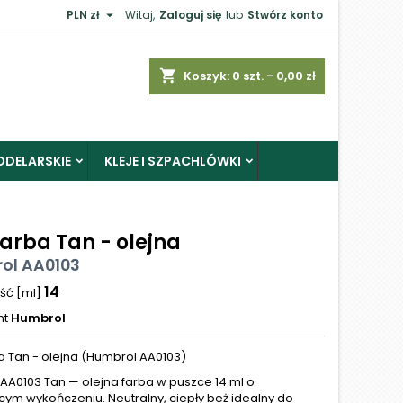

PLN zł
Witaj,
Zaloguj się
lub
Stwórz konto
shopping_cart
Koszyk:
0
szt. - 0,00 zł
ODELARSKIE
KLEJE I SZPACHLÓWKI
Farba Tan - olejna
ol AA0103
14
ść [ml]
nt
Humbrol
a Tan - olejna (Humbrol AA0103)
AA0103 Tan — olejna farba w puszce 14 ml o
cym wykończeniu. Neutralny, ciepły beż idealny do