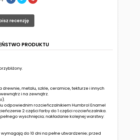
pisz recenzję
ZEŃSTWO PRODUKTU
przybliżony.
rewnie, metalu, szkle, ceramice, tekturze i innych
 wewnątrz i na zewnątrz.
i).
niu odpowiednim rozcieńczalnikiem Humbrol Enamel
eńczenie 2 części farby do 1 części rozcieńczalnika.
 pełnego wyschnięcia; nakładanie kolejnej warstwy:
wymagają do 10 dni na pełne utwardzenie; przed