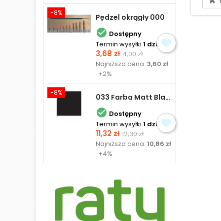

-8%
Pędzel okrągły 000

Dostępny
Termin wysyłki
1 dzień
Cena
Cena
3,68 zł
4,00 zł
podstawowa
Najniższa cena:
3,60 zł
+2%
-8%
033 Farba Matt Black - olejna

Dostępny
Termin wysyłki
1 dzień
Cena
Cena
11,32 zł
12,30 zł
podstawowa
Najniższa cena:
10,86 zł
+4%