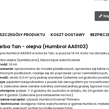
Na
SZCZEGÓŁY PRODUKTU
KOSZT DOSTAWY
BEZPIEC
arba Tan - olejna (Humbrol AA0103)
jna Humbrol AA0103 w kolorze Tan, w puszce 14 ml. Kolor na obrazku 
rba olejna (syntetyczna), błyszczące wykończenie.
ność:
14 ml.
sowanie:
opracowana do modeli plastikowych, sprawdza się także na d
lnionych podłożach; nadaje się do poprawek i prac rzemieślniczych,
ność:
około 0,3 m² przy jednej warstwie (zależnie od grubości powłok
cja:
pędzlem bezpośrednio z puszki lub aerografem po rozcieńcze
rs; zalecane dwie cienkie warstwy zamiast jednej grubej; typowe rozci
chnięcia:
połysk: 1–2 godziny do suchości w dotyku, do 24 godzin do
m 6 godzin (zalecane pozostawienie na noc).
zenie narzędzi:
używać Humbrol Enamel Thinners.
techniczne:
dostępne różne wykończenia w gamie Humbrol; metale 
m warto wykonać próbę na małej powierzchni.