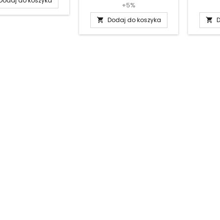
Dodaj do koszyka
+5%
Dodaj do koszyka
D

