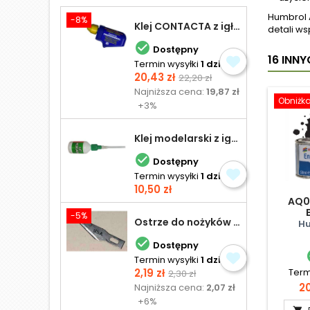
Humbrol 
-8%
Klej CONTACTA z igłą do plastiku 25,0 g
detali ws

Dostępny
16 INN
Termin wysyłki
1 dzień
Cena
Cena
20,43 zł
22,20 zł
podstawowa
Najniższa cena:
19,87 zł
Obniżk
+3%
Klej modelarski z igłą 30 ml

Dostępny
Termin wysyłki
1 dzień
Cena
10,50 zł
AQ00
-5%
Ostrze do nożyków Excel
Hu

Dostępny
Termin wysyłki
1 dzień
Cena
Cena
2,19 zł
Term
2,30 zł
podstawowa
C
20
Najniższa cena:
2,07 zł
+6%