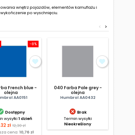
alowania wnętrz pojazdów, elementów kamuflażu i
e wykończenie po wyschnięciu.
<
>
-8%
Obniżka
rba French blue -
040 Farba Pale grey -
200 Far
olejna
olejna
mbrol AA0151
Humbrol AA0432
Hum


Dostępny
Brak
n wysyłki
1 dzień
Termin wysyłki
Termi
Nieokreślony
ena
Cena
C
,32 zł
11
12,30 zł
ższa cena:
10,76 zł
Najniż
podstawowa