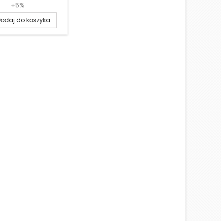
+5%
odaj do koszyka
D
