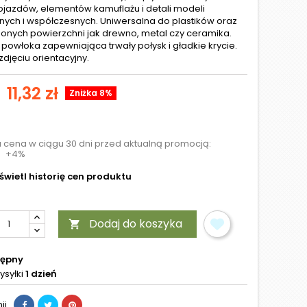
ojazdów, elementów kamuflażu i detali modeli
znych i współczesnych. Uniwersalna do plastików oraz
ionych powierzchni jak drewno, metal czy ceramika.
powłoka zapewniająca trwały połysk i gładkie krycie.
zdjęciu orientacyjny.
11,32 zł
Zniżka 8%
a cena w ciągu 30 dni przed aktualną promocją:
+4%
wietl historię cen produktu
Dodaj do koszyka

tępny
ysyłki
1 dzień
ij