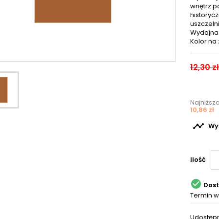
wnętrz p
historyc
uszczeln
Wydajna 
Kolor na 
12,30 zł
Najniższ
10,86 zł

Wyś
Ilość

Dos
Termin w
Udostępn