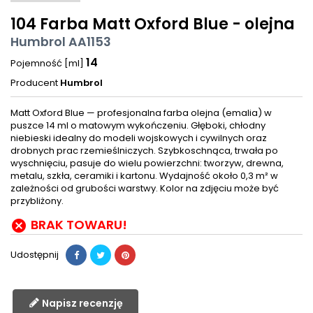
104 Farba Matt Oxford Blue - olejna
Humbrol AA1153
14
Pojemność [ml]
Producent
Humbrol
Matt Oxford Blue — profesjonalna farba olejna (emalia) w
puszce 14 ml o matowym wykończeniu. Głęboki, chłodny
niebieski idealny do modeli wojskowych i cywilnych oraz
drobnych prac rzemieślniczych. Szybkoschnąca, trwała po
wyschnięciu, pasuje do wielu powierzchni: tworzyw, drewna,
metalu, szkła, ceramiki i kartonu. Wydajność około 0,3 m² w
zależności od grubości warstwy. Kolor na zdjęciu może być
przybliżony.
BRAK TOWARU!

Udostępnij
Napisz recenzję