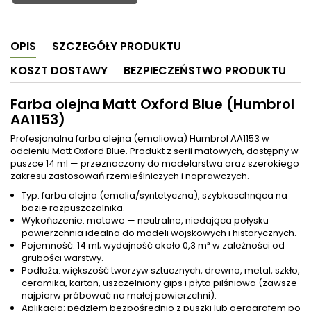
OPIS
SZCZEGÓŁY PRODUKTU
KOSZT DOSTAWY
BEZPIECZEŃSTWO PRODUKTU
Farba olejna Matt Oxford Blue (Humbrol
AA1153)
Profesjonalna farba olejna (emaliowa) Humbrol AA1153 w
odcieniu Matt Oxford Blue. Produkt z serii matowych, dostępny w
puszce 14 ml — przeznaczony do modelarstwa oraz szerokiego
zakresu zastosowań rzemieślniczych i naprawczych.
Typ: farba olejna (emalia/syntetyczna), szybkoschnąca na
bazie rozpuszczalnika.
Wykończenie: matowe — neutralne, niedająca połysku
powierzchnia idealna do modeli wojskowych i historycznych.
Pojemność: 14 ml; wydajność około 0,3 m² w zależności od
grubości warstwy.
Podłoża: większość tworzyw sztucznych, drewno, metal, szkło,
ceramika, karton, uszczelniony gips i płyta pilśniowa (zawsze
najpierw próbować na małej powierzchni).
Aplikacja: pędzlem bezpośrednio z puszki lub aerografem po