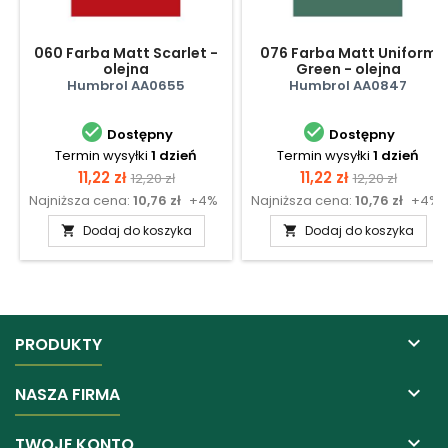
060 Farba Matt Scarlet -
076 Farba Matt Uniform
olejna
Green - olejna
Humbrol AA0655
Humbrol AA0847


Dostępny
Dostępny
Termin wysyłki
1 dzień
Termin wysyłki
1 dzień
Cena
Cena
Cena
Cena
11,22 zł
11,22 zł
12,20 zł
12,20 zł
Najniższa cena:
10,76 zł
+4%
Najniższa cena:
10,76 zł
+4%
podstawowa
podstawow
Dodaj do koszyka
Dodaj do koszyka



PRODUKTY

NASZA FIRMA

TWOJE KONTO