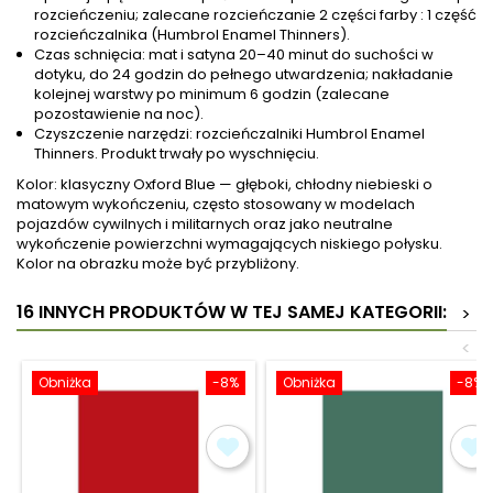
rozcieńczeniu; zalecane rozcieńczanie 2 części farby : 1 część
rozcieńczalnika (Humbrol Enamel Thinners).
Czas schnięcia: mat i satyna 20–40 minut do suchości w
dotyku, do 24 godzin do pełnego utwardzenia; nakładanie
kolejnej warstwy po minimum 6 godzin (zalecane
pozostawienie na noc).
Czyszczenie narzędzi: rozcieńczalniki Humbrol Enamel
Thinners. Produkt trwały po wyschnięciu.
Kolor: klasyczny Oxford Blue — głęboki, chłodny niebieski o
matowym wykończeniu, często stosowany w modelach
pojazdów cywilnych i militarnych oraz jako neutralne
wykończenie powierzchni wymagających niskiego połysku.
Kolor na obrazku może być przybliżony.
16 INNYCH PRODUKTÓW W TEJ SAMEJ KATEGORII:
>
<
Obniżka
-8%
Obniżka
-8%