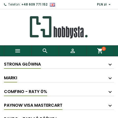

Telefon:
+48 609 771 152
PLN zł
0



shopping_cart
STRONA GŁÓWNA
MARKI
COMFINO - RATY 0%
PAYNOW VISA MASTERCART