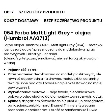
OPIS
SZCZEGÓŁY PRODUKTU
KOSZT DOSTAWY
BEZPIECZEŃSTWO PRODUKTU
064 Farba Matt Light Grey - olejna
(Humbrol AA0713)
Farba olejna Humbrol AA0713 Matt Light Grey (064) — matowy,
jasnoszary odcień przeznaczony do modelarstwa i prac
precyzyjnych. Farba typu enamel
(olejna/syntetyczna/emaliowa), nie jest farbą akrylową ani
wodną.
Pojemność:
14 ml.
Przeznaczenie:
dedykowana do modeli plastikowych, ale
również odpowiednia na drewno, metal, szkło, ceramikę,
tekturę i inne podłoża (zawsze najpierw testować na małej
powierzchni).
Wykończenie:
matowe — daje trwałe, nieodblaskowe
pokrycie odpowiednie do elementów technicznych i detali.
Aplikacja:
pędzlem bezpośrednio z puszki lub aerografem
po rozcieńczeniu Humbrol Enamel Thinners (zalecane
proporcje 2 części farby : 1 część rozcieńczalnika). Dwie