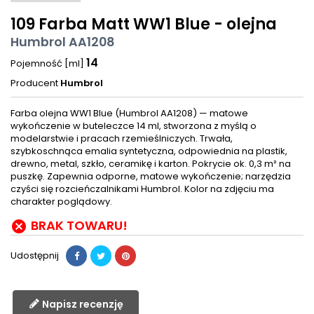
109 Farba Matt WW1 Blue - olejna
Humbrol AA1208
14
Pojemność [ml]
Producent
Humbrol
Farba olejna WW1 Blue (Humbrol AA1208) — matowe
wykończenie w buteleczce 14 ml, stworzona z myślą o
modelarstwie i pracach rzemieślniczych. Trwała,
szybkoschnąca emalia syntetyczna, odpowiednia na plastik,
drewno, metal, szkło, ceramikę i karton. Pokrycie ok. 0,3 m² na
puszkę. Zapewnia odporne, matowe wykończenie; narzędzia
czyści się rozcieńczalnikami Humbrol. Kolor na zdjęciu ma
charakter poglądowy.
BRAK TOWARU!

Udostępnij
Napisz recenzję