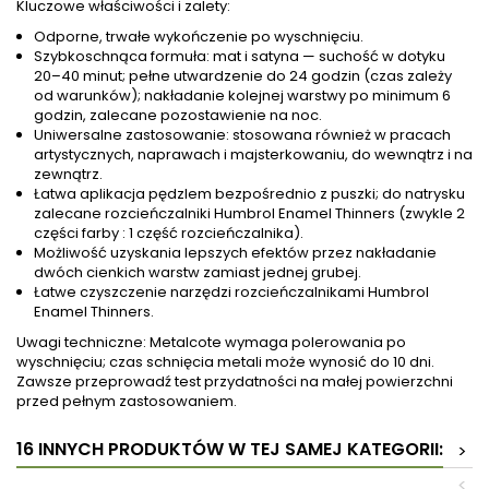
Kluczowe właściwości i zalety:
Odporne, trwałe wykończenie po wyschnięciu.
Szybkoschnąca formuła: mat i satyna — suchość w dotyku
20–40 minut; pełne utwardzenie do 24 godzin (czas zależy
od warunków); nakładanie kolejnej warstwy po minimum 6
godzin, zalecane pozostawienie na noc.
Uniwersalne zastosowanie: stosowana również w pracach
artystycznych, naprawach i majsterkowaniu, do wewnątrz i na
zewnątrz.
Łatwa aplikacja pędzlem bezpośrednio z puszki; do natrysku
zalecane rozcieńczalniki Humbrol Enamel Thinners (zwykle 2
części farby : 1 część rozcieńczalnika).
Możliwość uzyskania lepszych efektów przez nakładanie
dwóch cienkich warstw zamiast jednej grubej.
Łatwe czyszczenie narzędzi rozcieńczalnikami Humbrol
Enamel Thinners.
Uwagi techniczne: Metalcote wymaga polerowania po
wyschnięciu; czas schnięcia metali może wynosić do 10 dni.
Zawsze przeprowadź test przydatności na małej powierzchni
przed pełnym zastosowaniem.
16 INNYCH PRODUKTÓW W TEJ SAMEJ KATEGORII:
>
<