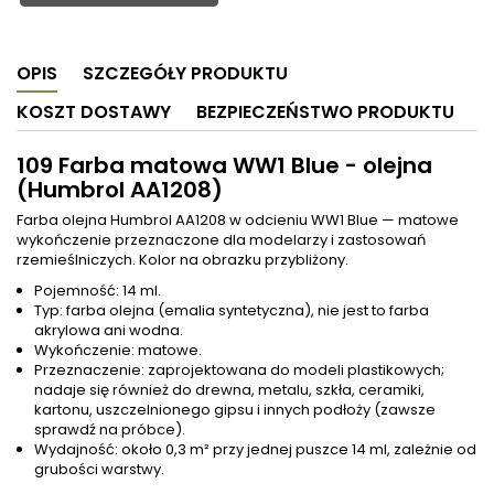
OPIS
SZCZEGÓŁY PRODUKTU
KOSZT DOSTAWY
BEZPIECZEŃSTWO PRODUKTU
109 Farba matowa WW1 Blue - olejna
(Humbrol AA1208)
Farba olejna Humbrol AA1208 w odcieniu WW1 Blue — matowe
wykończenie przeznaczone dla modelarzy i zastosowań
rzemieślniczych. Kolor na obrazku przybliżony.
Pojemność: 14 ml.
Typ: farba olejna (emalia syntetyczna), nie jest to farba
akrylowa ani wodna.
Wykończenie: matowe.
Przeznaczenie: zaprojektowana do modeli plastikowych;
nadaje się również do drewna, metalu, szkła, ceramiki,
kartonu, uszczelnionego gipsu i innych podłoży (zawsze
sprawdź na próbce).
Wydajność: około 0,3 m² przy jednej puszce 14 ml, zależnie od
grubości warstwy.