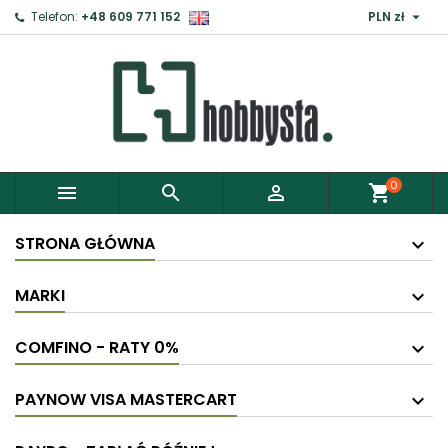

Telefon:
+48 609 771 152
PLN zł
0



shopping_cart
STRONA GŁÓWNA
MARKI
COMFINO - RATY 0%
PAYNOW VISA MASTERCART