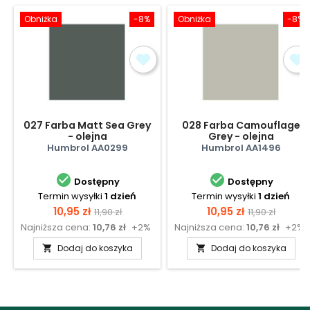
Obniżka
-8%
Obniżka
-8%
027 Farba Matt Sea Grey
028 Farba Camouflage
- olejna
Grey - olejna
Humbrol AA0299
Humbrol AA1496


Dostępny
Dostępny
Termin wysyłki
1 dzień
Termin wysyłki
1 dzień
Cena
Cena
Cena
Cena
10,95 zł
10,95 zł
11,90 zł
11,90 zł
Najniższa cena:
10,76 zł
+2%
Najniższa cena:
10,76 zł
+2%
podstawowa
podstawow
Dodaj do koszyka
Dodaj do koszyka

