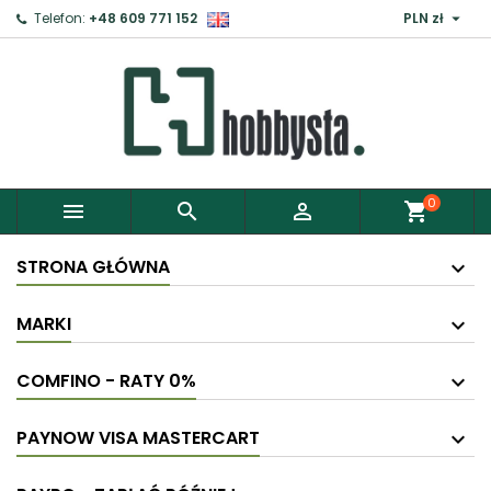

Telefon:
+48 609 771 152
PLN zł
0



shopping_cart
STRONA GŁÓWNA
MARKI
COMFINO - RATY 0%
PAYNOW VISA MASTERCART