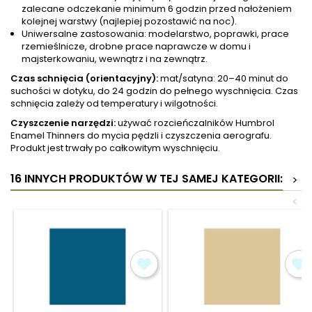
zalecane odczekanie minimum 6 godzin przed nałożeniem
kolejnej warstwy (najlepiej pozostawić na noc).
Uniwersalne zastosowania: modelarstwo, poprawki, prace
rzemieślnicze, drobne prace naprawcze w domu i
majsterkowaniu, wewnątrz i na zewnątrz.
Czas schnięcia (orientacyjny):
mat/satyna: 20–40 minut do
suchości w dotyku, do 24 godzin do pełnego wyschnięcia. Czas
schnięcia zależy od temperatury i wilgotności.
Czyszczenie narzędzi:
używać rozcieńczalników Humbrol
Enamel Thinners do mycia pędzli i czyszczenia aerografu.
Produkt jest trwały po całkowitym wyschnięciu.
16 INNYCH PRODUKTÓW W TEJ SAMEJ KATEGORII:
>
<