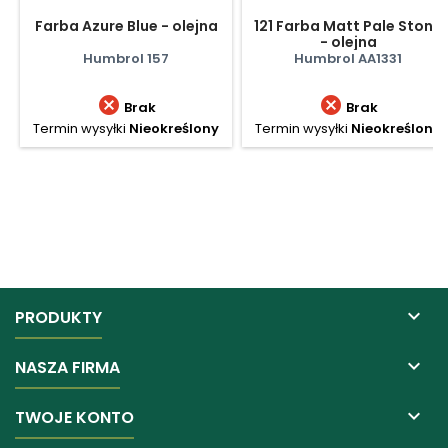
Farba Azure Blue - olejna
121 Farba Matt Pale Stone
- olejna
Humbrol 157
Humbrol AA1331


Brak
Brak
Termin wysyłki
Nieokreślony
Termin wysyłki
Nieokreślony

PRODUKTY

NASZA FIRMA

TWOJE KONTO