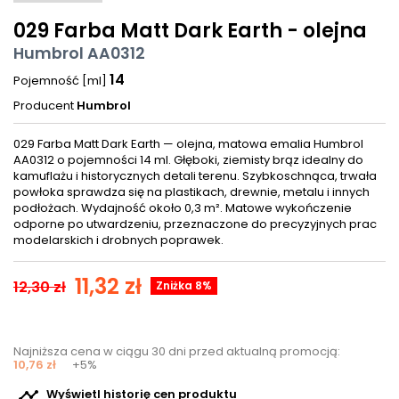
029 Farba Matt Dark Earth - olejna
Humbrol AA0312
14
Pojemność [ml]
Producent
Humbrol
029 Farba Matt Dark Earth — olejna, matowa emalia Humbrol
AA0312 o pojemności 14 ml. Głęboki, ziemisty brąz idealny do
kamuflażu i historycznych detali terenu. Szybkoschnąca, trwała
powłoka sprawdza się na plastikach, drewnie, metalu i innych
podłożach. Wydajność około 0,3 m². Matowe wykończenie
odporne po utwardzeniu, przeznaczone do precyzyjnych prac
modelarskich i drobnych poprawek.
11,32 zł
12,30 zł
Zniżka 8%
Najniższa cena w ciągu 30 dni przed aktualną promocją:
10,76 zł
+5%

Wyświetl historię cen produktu