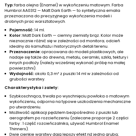
Typ:
farba olejna (Enamel) w wykończeniu matowym. Farba
Humbrol AA0312 — Matt Dark Earth — to syntetyczna emalia
przeznaczona do precyzyjnego wykończenia modeli i
drobnych prac warsztatowych.
Pojemność:
14 ml.
Kolor:
Matt Dark Earth — ciemny ziemisty brąz. Kolor może
nieznacznie różnić się w zależności od monitora; odcień
idealny do kamuflażu i historycznych detali terenu.
Przeznaczenie:
opracowana do modeli plastikowych, ale
nadaje się także do drewna, metalu, ceramiki, szkła, tektury i
innych podłoży (należy wcześniej wykonać próbę na małej
powierzchni).
Wydajność:
około 0,3 m² z puszki 14 ml w zależności od
grubości warstwy.
Charakterystyka i zalety:
Szybkoschnąca, trwała po wyschnięciu powłoka o matowym
wykończeniu, odporna na typowe uszkodzenia mechaniczne
po utwardzeniu.
Możliwość aplikacji pędzlem bezpośrednio z puszki lub
aerografem po rozcieńczeniu (zalecane proporcje 2 części
farby : 1 część rozcieńczalnika, używać Humbrol Enamel
Thinners).
Dwie cienkie warstwy dają lepszy efekt niż jedna gruba;