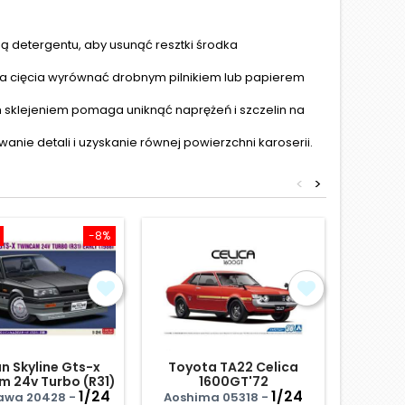
ą detergentu, aby usunąć resztki środka
ca cięcia wyrównać drobnym pilnikiem lub papierem
m sklejeniem pomaga uniknąć naprężeń i szczelin na
nie detali i uzyskanie równej powierzchni karoserii.
<
>
-8%
Obniżka
n Skyline Gts-x
Toyota TA22 Celica
Id-149 
m 24v Turbo (R31)
1600GT'72
T
Early (1986)
1/24
1/24
awa 20428 -
Aoshima 05318 -
Fujim