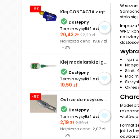
W sezonie
-8%
Samochód
Klej CONTACTA z igłą do plastiku 25,0 g
stało się

Dostępny
Impreza W
Termin wysyłki
1 dzień
WRC, kon
Cena
Cena
20,43 zł
22,20 zł
na czter
podstawowa
Najniższa cena:
19,87 zł
dostosow
+3%
Wybra
Typ na
Klej modelarski z igłą 30 ml
Napęd:
Silnik

Dostępny
Moc ma
Termin wysyłki
1 dzień
Skrzyn
Cena
10,50 zł
Okres 
Chara
-5%
Ostrze do nożyków Excel
Model pr

Dostępny
rozpozna
Termin wysyłki
1 dzień
wlotów p
Cena
Cena
2,19 zł
2,30 zł
Format z
podstawowa
Najniższa cena:
2,07 zł
jak i w 
+6%
odwzorow