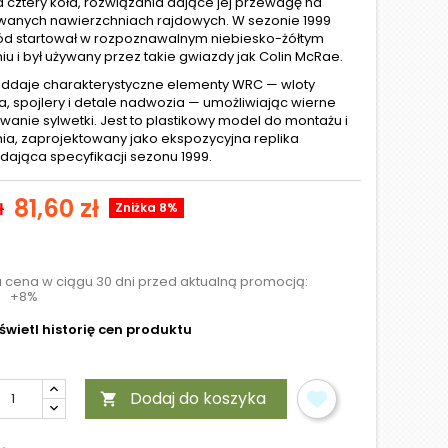
 cztery koła, rozwiązania dające jej przewagę na
wanych nawierzchniach rajdowych. W sezonie 1999
 startował w rozpoznawalnym niebiesko-żółtym
u i był używany przez takie gwiazdy jak Colin McRae.
ddaje charakterystyczne elementy WRC — wloty
a, spojlery i detale nadwozia — umożliwiając wierne
anie sylwetki. Jest to plastikowy model do montażu i
a, zaprojektowany jako ekspozycyjna replika
ająca specyfikacji sezonu 1999.
81,60 zł
ł
Zniżka 8%
a cena w ciągu 30 dni przed aktualną promocją:
+8%
wietl historię cen produktu
Dodaj do koszyka
