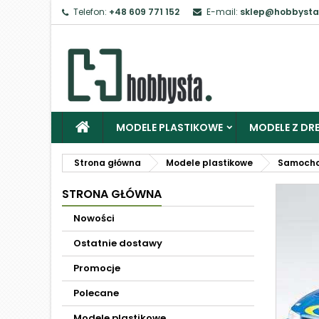
Telefon:
+48 609 771 152
E-mail:
sklep@hobbysta
MODELE PLASTIKOWE
MODELE Z DRE
Strona główna
Modele plastikowe
Samoch
STRONA GŁÓWNA
Nowości
Ostatnie dostawy
Promocje
Polecane
Modele plastikowe