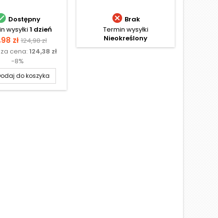


Dostępny
Brak
n wysyłki
1 dzień
Termin wysyłki
Termi
Nieokreślony
na
Cena
Ce
,98 zł
92,
124,98 zł
sza cena:
124,38 zł
Najniż
podstawowa
-8%
odaj do koszyka
D
