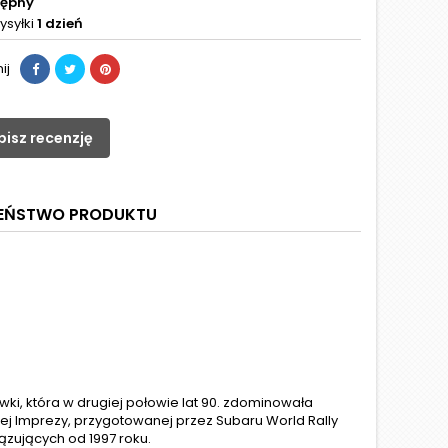
tępny
ysyłki
1 dzień
ij
pisz recenzję
ZEŃSTWO PRODUKTU
ki, która w drugiej połowie lat 90. zdominowała
j Imprezy, przygotowanej przez Subaru World Rally
ązujących od 1997 roku.