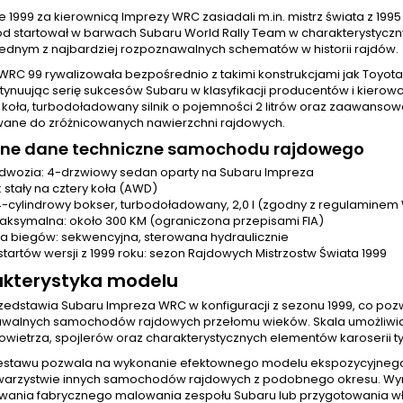
 1999 za kierownicą Imprezy WRC zasiadali m.in. mistrz świata z 1995
 startował w barwach Subaru World Rally Team w charakterystyczny
 jednym z najbardziej rozpoznawalnych schematów w historii rajdów.
RC 99 rywalizowała bezpośrednio z takimi konstrukcjami jak Toyota C
tynuując serię sukcesów Subaru w klasyfikacji producentów i kiero
y koła, turbodoładowany silnik o pojemności 2 litrów oraz zaawanso
ane do zróżnicowanych nawierzchni rajdowych.
ne dane techniczne samochodu rajdowego
dwozia: 4-drzwiowy sedan oparty na Subaru Impreza
 stały na cztery koła (AWD)
: 4-cylindrowy bokser, turbodoładowany, 2,0 l (zgodny z regulamine
ksymalna: około 300 KM (ograniczona przepisami FIA)
ia biegów: sekwencyjna, sterowana hydraulicznie
startów wersji z 1999 roku: sezon Rajdowych Mistrzostw Świata 1999
kterystyka modelu
zedstawia Subaru Impreza WRC w konfiguracji z sezonu 1999, co poz
walnych samochodów rajdowych przełomu wieków. Skala umożliwia 
owietrza, spojlerów oraz charakterystycznych elementów karoserii t
estawu pozwala na wykonanie efektownego modelu ekspozycyjnego, 
towarzystwie innych samochodów rajdowych z podobnego okresu. W
ania fabrycznego malowania zespołu Subaru lub przygotowania włas