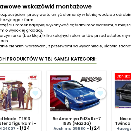
tawowe wskazówki montażowe
rozpoczęciem pracy warto umyć elementy w letniej wodzie z odrobin
hezyjnego z form.
 części z ramek najlepiej wykonywać cążkami modelarskimi, a miejs
ym o wysokiej gradacji.
przymiarka (bez kleju) kilku kolejnych elementów przed ostateczny
iach.
nie cienkimi warstwami, z przerwami na wyschnięcie, ułatwia zachowa
YCH PRODUKTÓW W TEJ SAMEJ KATEGORII:
Obniżka
d Model T 1913
Re Amemiya Fd3s Rx-7
Nissa
ter z figurkami -
1989 (Mazda)
Twinca
Ford Team
1/24
1/24
M 24007 -
Aoshima 05580 -
Haseg