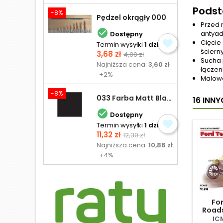
Pods
-8%
Pędzel okrągły 000
Przed 

antyad
Dostępny
Cięcie
Termin wysyłki
1 dzień
ściern
Cena
Cena
3,68 zł
4,00 zł
Sucha 
podstawowa
Najniższa cena:
3,60 zł
łączen
+2%
Malowa
-8%
033 Farba Matt Black - olejna
16 INN

Dostępny
Termin wysyłki
1 dzień
Cena
Cena
11,32 zł
12,30 zł
podstawowa
Najniższa cena:
10,86 zł
+4%
For
Roads
IC