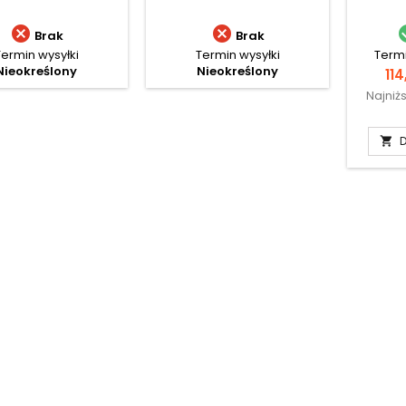


Brak
Brak
Termin wysyłki
Termin wysyłki
Termi
Nieokreślony
Nieokreślony
Ce
114
Najniż
D
