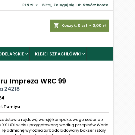

PLN zł
Witaj,
Zaloguj się
lub
Stwórz konto
shopping_cart
Koszyk:
0
szt. - 0,00 zł
ODELARSKIE
KLEJE I SZPACHLÓWKI
ru Impreza WRC 99
a 24218
24
nt
Tamiya
rzedstawia rajdową wersję kompaktowego sedana z
 XX i XXI wieku, przygotowaną według przepisów World
r. Tę odmianę wyróżnia turbodoładowany bokser i stały