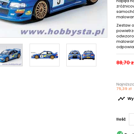
napęd na
zróżnico
samochód
malowani
Zestaw o
powietrz
odwzorow
malowani
odpowiad
88,70 z
Najniższ
75,39 zł

Wyś
Ilość