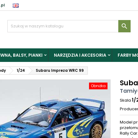
.pl

WNA, BALSY, PIANKI
NARZĘDZIA I AKCESORIA
FARBY M
ody
1/24
Subaru Impreza WRC 99
Suba
Obniżka
Tamiy
1/
Skala
Produce
Model p
przełomu
Rally Ca