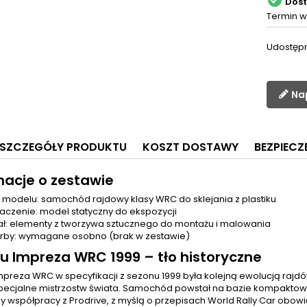

Dos
Termin w
Udostępn
Na
SZCZEGÓŁY PRODUKTU
KOSZT DOSTAWY
BEZPIEC
macje o zestawie
 modelu: samochód rajdowy klasy WRC do sklejania z plastiku
aczenie: model statyczny do ekspozycji
ał: elementy z tworzywa sztucznego do montażu i malowania
 farby: wymagane osobno (brak w zestawie)
u Impreza WRC 1999 – tło historyczne
preza WRC w specyfikacji z sezonu 1999 była kolejną ewolucją rajdów
specjalne mistrzostw świata. Samochód powstał na bazie kompaktowe
 współpracy z Prodrive, z myślą o przepisach World Rally Car obowi