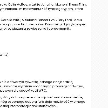
 roku Colin McRae, a także Juha Kankkunen i Bruno Thiry.
m niebieskim malowaniu z żółtymi logotypami, które
orolla WRC, Mitsubishi Lancer Evo VI czy Ford Focus
wców z poprzednich sezonów. Konstrukcja łączyła napęd
wane rozwiązania zawieszenia i aerodynamiki,
m WRC)
wala odtworzyć sylwetkę jednego z najbardziej
uzyskanie wyraźnie widocznych proporcji nadwozia,
ypowych dla specyfikacji WRC.
który dobrze prezentuje się zarówno samodzielnie,
ymóg osobnego doboru farb daje możliwość wiernego
nej interpretacji barw startowych.