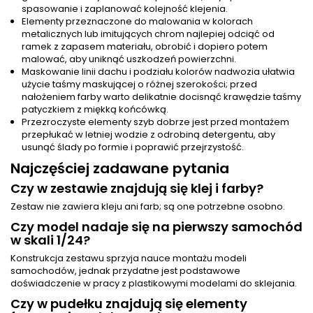
spasowanie i zaplanować kolejność klejenia.
Elementy przeznaczone do malowania w kolorach
metalicznych lub imitujących chrom najlepiej odciąć od
ramek z zapasem materiału, obrobić i dopiero potem
malować, aby uniknąć uszkodzeń powierzchni.
Maskowanie linii dachu i podziału kolorów nadwozia ułatwia
użycie taśmy maskującej o różnej szerokości; przed
nałożeniem farby warto delikatnie docisnąć krawędzie taśmy
patyczkiem z miękką końcówką.
Przezroczyste elementy szyb dobrze jest przed montażem
przepłukać w letniej wodzie z odrobiną detergentu, aby
usunąć ślady po formie i poprawić przejrzystość.
Najczęściej zadawane pytania
Czy w zestawie znajdują się klej i farby?
Zestaw nie zawiera kleju ani farb; są one potrzebne osobno.
Czy model nadaje się na pierwszy samochód
w skali 1/24?
Konstrukcja zestawu sprzyja nauce montażu modeli
samochodów, jednak przydatne jest podstawowe
doświadczenie w pracy z plastikowymi modelami do sklejania.
Czy w pudełku znajdują się elementy