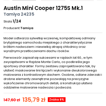
Austin Mini Cooper 1275S Mk.1
Tamiya 24235
1/24
Skala
Producent
Tamiya
Model odtwarza sylwetkę wczesnej, kompaktowej odmiany
brytyjskiego samochodu miejskiego z charakterystycznie
krótkim nadwoziem i niewielką atrapą chłodnicy oraz
wyraźnymi przetłoczeniami dachu i boków.
Pierwowzór zapisał się sukcesami w rajdach lat 60., w tym
zwycięstwami w Rajdzie Monte Carlo, co podkreśla jego
sportowy charakter. Formy zestawu zaprojektowano tak, by
ułatwić maskowanie linii łączeń i wykonanie dwukolorowego
malowania z kontrastowym dachem. Osobne, odlane zderzaki i
drobne elementy zewnętrzne pozwalają na precyzyjne
wykończenie chromowanych detali, a konstrukcja ułatwia
oddzielne malowanie nadwozia i podwozia.
135,79 zł
147,60 zł
Zniżka 8%