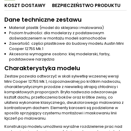
KOSZT DOSTAWY
BEZPIECZEŃSTWO PRODUKTU
Dane techniczne zestawu
Materiał: plastik (model do sklejania i malowania)
Poziom trudności: dla modelarzy z podstawowym
doświadczeniem w montażu modeli samochodów
Zawartość: części plastikowe do budowy modelu Austin Mini
Cooper 1275S Mk.1
Akcesoria wymagane osobno: klej modelarski, farby,
podstawowe narzędzia
Charakterystyka modelu
Zestaw pozwala odtworzyć w skali sylwetkę wczesnej wersji
Mini Cooper 1275S Mk.1, rozpoznawalnej po krótkim nadwoziu,
charakterystycznym przodzie z niewielką atrapą chłodnicy i
kompaktowych proporcjach. Bryła nadwozia odwzorowuje
kształt dachu, przetłoczenia boków oraz krótkie zwisy, co
ułatwia wykonanie klasycznego, dwukolorowego malowania z
kontrastowym dachem. Elementy karoserii są podzielone w
sposób sprzyjający czystemu montażowi i maskowaniu linii
łączeń po malowaniu.
Konstrukcja modelu umożliwia wyraźne rozdzielenie prac nad