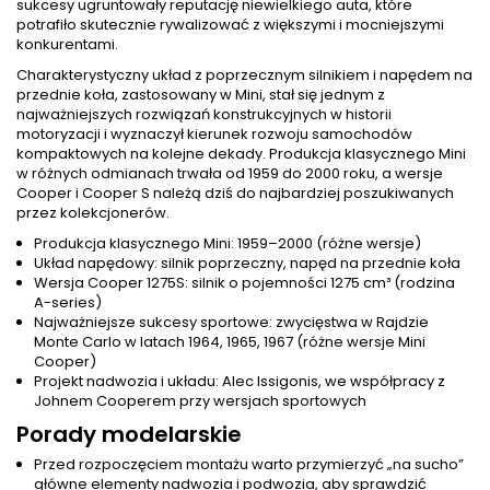
sukcesy ugruntowały reputację niewielkiego auta, które
potrafiło skutecznie rywalizować z większymi i mocniejszymi
konkurentami.
Charakterystyczny układ z poprzecznym silnikiem i napędem na
przednie koła, zastosowany w Mini, stał się jednym z
najważniejszych rozwiązań konstrukcyjnych w historii
motoryzacji i wyznaczył kierunek rozwoju samochodów
kompaktowych na kolejne dekady. Produkcja klasycznego Mini
w różnych odmianach trwała od 1959 do 2000 roku, a wersje
Cooper i Cooper S należą dziś do najbardziej poszukiwanych
przez kolekcjonerów.
Produkcja klasycznego Mini: 1959–2000 (różne wersje)
Układ napędowy: silnik poprzeczny, napęd na przednie koła
Wersja Cooper 1275S: silnik o pojemności 1275 cm³ (rodzina
A-series)
Najważniejsze sukcesy sportowe: zwycięstwa w Rajdzie
Monte Carlo w latach 1964, 1965, 1967 (różne wersje Mini
Cooper)
Projekt nadwozia i układu: Alec Issigonis, we współpracy z
Johnem Cooperem przy wersjach sportowych
Porady modelarskie
Przed rozpoczęciem montażu warto przymierzyć „na sucho”
główne elementy nadwozia i podwozia, aby sprawdzić