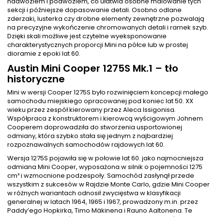
nadwoziem i podwoziem, co ułatwia osobne malowanie tych
sekcji i późniejsze dopasowanie detali. Osobno odlane
zderzaki, lusterka czy drobne elementy zewnętrzne pozwalają
na precyzyjne wykończenie chromowanych detali i ramek szyb.
Dzięki skali możliwe jest czytelne wyeksponowanie
charakterystycznych proporcji Mini na półce lub w prostej
dioramie z epoki lat 60.
Austin Mini Cooper 1275S Mk.1 – tło
historyczne
Mini w wersji Cooper 1275S było rozwinięciem koncepcji małego
samochodu miejskiego opracowanej pod koniec lat 50. XX
wieku przez zespół kierowany przez Aleca Issigonisa.
Współpraca z konstruktorem i kierowcą wyścigowym Johnem
Cooperem doprowadziła do stworzenia usportowionej
odmiany, która szybko stała się jednym z najbardziej
rozpoznawalnych samochodów rajdowych lat 60.
Wersja 1275S pojawiła się w połowie lat 60. jako najmocniejsza
odmiana Mini Cooper, wyposażona w silnik o pojemności 1275
cm³ i wzmocnione podzespoły. Samochód zasłynął przede
wszystkim z sukcesów w Rajdzie Monte Carlo, gdzie Mini Cooper
w różnych wariantach odnosił zwycięstwa w klasyfikacji
generalnej w latach 1964, 1965 i 1967, prowadzony m.in. przez
Paddy’ego Hopkirka, Timo Mäkinena i Rauno Aaltonena. Te