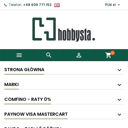

Telefon:
+48 609 771 152
PLN zł
0



shopping_cart
STRONA GŁÓWNA
MARKI
COMFINO - RATY 0%
PAYNOW VISA MASTERCART