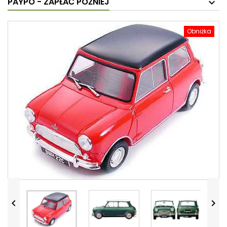
PAYPO - ZAPŁAĆ PÓŹNIEJ
Obniżka

