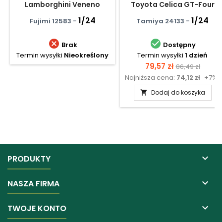
Lamborghini Veneno
Toyota Celica GT-Four
1/24
1/24
Fujimi 12583 -
Tamiya 24133 -


Brak
Dostępny
Termin wysyłki
Nieokreślony
Termin wysyłki
1 dzień
Cena
Cena
79,57 zł
86,49 zł
Najniższa cena:
74,12 zł
+7%
podstawow
Dodaj do koszyka


PRODUKTY

NASZA FIRMA

TWOJE KONTO