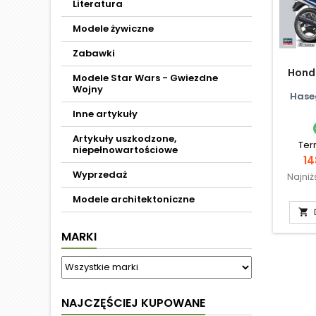
Literatura
Modele żywiczne
Zabawki
Hond
Modele Star Wars - Gwiezdne
Wojny
Hase
Inne artykuły
Artykuły uszkodzone,
Ter
niepełnowartościowe
C
14
Wyprzedaż
Najni
Modele architektoniczne

MARKI
NAJCZĘŚCIEJ KUPOWANE