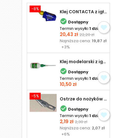
-8%
Klej CONTACTA z igłą do plastiku 25,0 g

Dostępny
Termin wysyłki
1 dzień
Cena
Cena
20,43 zł
22,20 zł
podstawowa
Najniższa cena:
19,87 zł
+3%
Klej modelarski z igłą 30 ml

Dostępny
Termin wysyłki
1 dzień
Cena
10,50 zł
-5%
Ostrze do nożyków Excel

Dostępny
Termin wysyłki
1 dzień
Cena
Cena
2,19 zł
2,30 zł
podstawowa
Najniższa cena:
2,07 zł
+6%