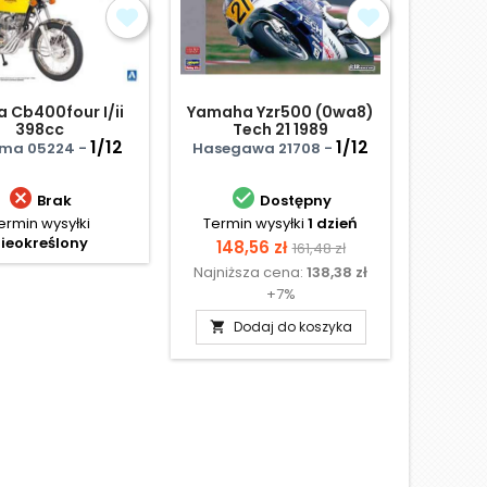
 Cb400four I/ii
Yamaha Yzr500 (0wa8)
Su
398cc
Tech 21 1989
M
1/12
1/12
ima 05224 -
Hasegawa 21708 -
Tami


Brak
Dostępny
ermin wysyłki
Termin wysyłki
1 dzień
Te
ieokreślony
N
Cena
Cena
148,56 zł
161,48 zł
Najniższa cena:
138,38 zł
podstawowa
+7%
Dodaj do koszyka
