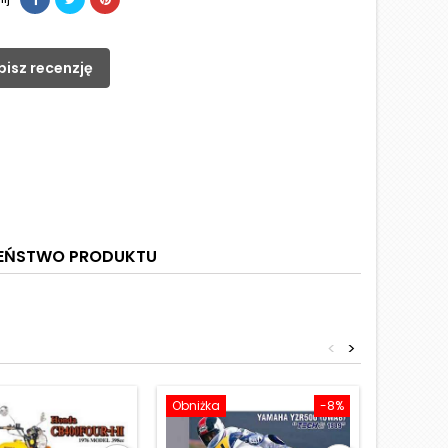
pisz recenzję
ZEŃSTWO PRODUKTU
<
>
Obniżka
-8%