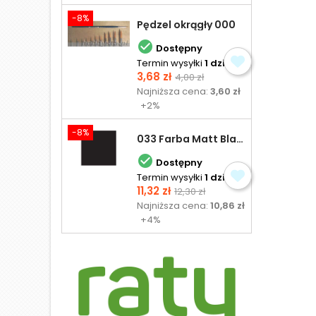
-8%
Pędzel okrągły 000

Dostępny
Termin wysyłki
1 dzień
Cena
Cena
3,68 zł
4,00 zł
podstawowa
Najniższa cena:
3,60 zł
+2%
-8%
033 Farba Matt Black - olejna

Dostępny
Termin wysyłki
1 dzień
Cena
Cena
11,32 zł
12,30 zł
podstawowa
Najniższa cena:
10,86 zł
+4%