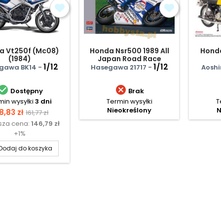
a Vt250f (Mc08)
Honda Nsr500 1989 All
Honda
(1984)
Japan Road Race
1/12
Championship Gp500
1/12
gawa BK14 -
Hasegawa 21717 -
Aosh


Dostępny
Brak
min wysyłki
3 dni
Termin wysyłki
T
Nieokreślony
N
ena
Cena
8,83 zł
161,77 zł
ższa cena:
146,79 zł
podstawowa
+1%
Dodaj do koszyka