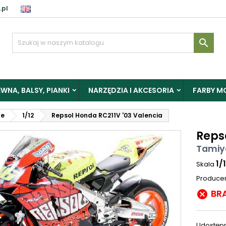
.pl

WNA, BALSY, PIANKI
NARZĘDZIA I AKCESORIA
FARBY M
le
1/12
Repsol Honda RC211V '03 Valencia
Reps
Tamiy
1/
Skala
Produce
BR

Udostępn