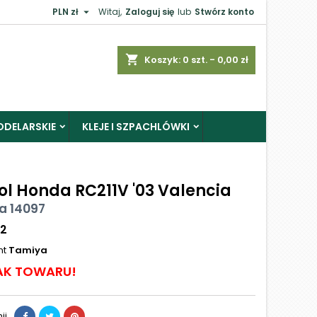

PLN zł
Witaj,
Zaloguj się
lub
Stwórz konto
shopping_cart
Koszyk:
0
szt. - 0,00 zł
ODELARSKIE
KLEJE I SZPACHLÓWKI
ol Honda RC211V '03 Valencia
a 14097
12
nt
Tamiya
AK TOWARU!
ij