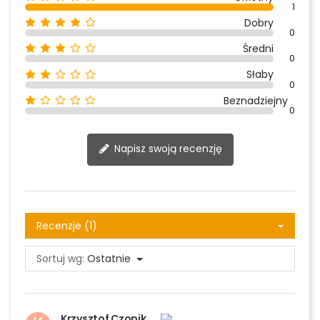
1
Dobry
0
Średni
0
Słaby
0
Beznadziejny
0
Napisz swoją recenzję
Recenzje (1)
Sortuj wg:
Ostatnie
Krzysztof Czopik