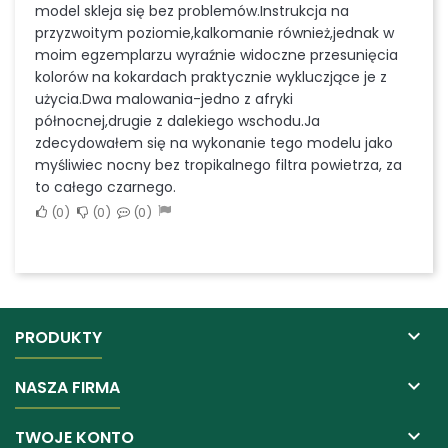
model skleja się bez problemów.Instrukcja na
przyzwoitym poziomie,kalkomanie również,jednak w
moim egzemplarzu wyraźnie widoczne przesunięcia
kolorów na kokardach praktycznie wykluczjące je z
użycia.Dwa malowania-jedno z afryki
północnej,drugie z dalekiego wschodu.Ja
zdecydowałem się na wykonanie tego modelu jako
myśliwiec nocny bez tropikalnego filtra powietrza, za
to całego czarnego.
0
0
0

PRODUKTY

NASZA FIRMA

TWOJE KONTO