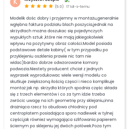
K
(5.0)
17 lat-s-temu
Modelik dośc dobry i przyjemny w montażu,generalnie
wgłębna faktura podziału blach poszycia,jednak na
skrzydłach można doszukac się pojedynczych
wypukłych sztuk ,które nie mają jakiegokolwiek
wpływu na pozytywny obraz całości.Model posiada
podstawowe detale kabiny( w tym przypadku po
przyklejeniu oszklenia prawie nic tam nie
widac)bardzo dobrze odwzorowane komory
podwozia.Niestety producent chciał z jednych
wyprasek wyprodukowac wiele wersji modelu co
skutkuje zwiększoną ilością częsci i nieco komplikuje
montaż jak np. skrzydła których spodnia częśc składa
się z trzech elementów i co za tym idzie trzeba
zwrócic uwagę na ich geometrię przy sklejaniu,inna
drażniąca rzecz to obudowa chłodnicy pod
centropłatem posiadająca sporo nadlewek w tylnej
części,jak również wymagająca szlifowania papierem
ściernym po sklejeniu jej dwóch połówek.Poza tym