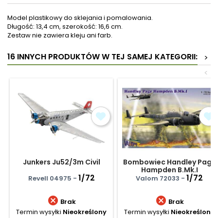
Model plastikowy do sklejania i pomalowania.
Długość: 13,4 cm, szerokość: 16,6 cm.
Zestaw nie zawiera kleju ani farb.
16 INNYCH PRODUKTÓW W TEJ SAMEJ KATEGORII:
>
<
Junkers Ju52/3m Civil
Bombowiec Handley Page
Hampden B.Mk.I
1/72
1/72
Revell 04975 -
Valom 72033 -


Brak
Brak
Termin wysyłki
Nieokreślony
Termin wysyłki
Nieokreślony