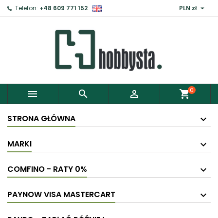

Telefon:
+48 609 771 152
PLN zł
0



shopping_cart
STRONA GŁÓWNA
MARKI
COMFINO - RATY 0%
PAYNOW VISA MASTERCART