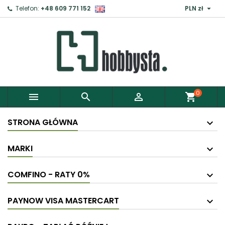

Telefon:
+48 609 771 152
PLN zł
0



shopping_cart
STRONA GŁÓWNA
MARKI
COMFINO - RATY 0%
PAYNOW VISA MASTERCART