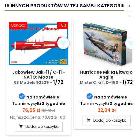
16 INNYCH PRODUKTÓW W TEJ SAMEJ KATEGORII:
>
<
Obniżka
-8%
Jakowlew Jak-11 / C-11 -
Hurricane Mk.Ia Bitwa o
NATO: Moose
Anglię
1/72
1/72
RS Models 92229 -
MisterCraft D-180 -


Na zamówienie
Na zamówienie
Termin wysyłki
3 tygodnie
Termin wysyłki
3 tygodnie
Cena
Cena
Cena
76,65 zł
32,04 zł
83,31 zł
Najniższa cena:
76,82 zł
0%
podstawowa
Dodaj do koszyka

Dodaj do koszyka
