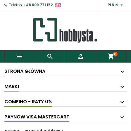

Telefon:
+48 609 771 152
PLN zł
0



shopping_cart
STRONA GŁÓWNA
MARKI
COMFINO - RATY 0%
PAYNOW VISA MASTERCART