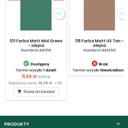
101 Farba Matt Mid Green
118 Farba Matt US Tan -
- olejna
olejna
Humbrol AA1119
Humbrol AA1300


Dostępny
Brak
Termin wysyłki
1 dzień
Termin wysyłki
Nieokreślony
Cena
Cena
11,04 zł
12,00 zł
Najniższa cena:
10,76 zł
+3%
podstawowa
Dodaj do koszyka


PRODUKTY