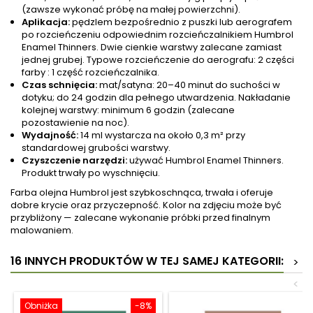
(zawsze wykonać próbę na małej powierzchni).
Aplikacja:
pędzlem bezpośrednio z puszki lub aerografem
po rozcieńczeniu odpowiednim rozcieńczalnikiem Humbrol
Enamel Thinners. Dwie cienkie warstwy zalecane zamiast
jednej grubej. Typowe rozcieńczenie do aerografu: 2 części
farby : 1 część rozcieńczalnika.
Czas schnięcia:
mat/satyna: 20–40 minut do suchości w
dotyku; do 24 godzin dla pełnego utwardzenia. Nakładanie
kolejnej warstwy: minimum 6 godzin (zalecane
pozostawienie na noc).
Wydajność:
14 ml wystarcza na około 0,3 m² przy
standardowej grubości warstwy.
Czyszczenie narzędzi:
używać Humbrol Enamel Thinners.
Produkt trwały po wyschnięciu.
Farba olejna Humbrol jest szybkoschnąca, trwała i oferuje
dobre krycie oraz przyczepność. Kolor na zdjęciu może być
przybliżony — zalecane wykonanie próbki przed finalnym
malowaniem.
16 INNYCH PRODUKTÓW W TEJ SAMEJ KATEGORII:
>
<
Obniżka
-8%