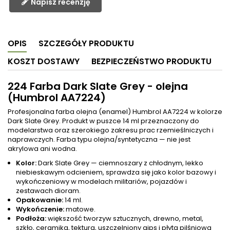
Napisz recenzję
OPIS
SZCZEGÓŁY PRODUKTU
KOSZT DOSTAWY
BEZPIECZEŃSTWO PRODUKTU
224 Farba Dark Slate Grey - olejna
(Humbrol AA7224)
Profesjonalna farba olejna (enamel) Humbrol AA7224 w kolorze
Dark Slate Grey. Produkt w puszce 14 ml przeznaczony do
modelarstwa oraz szerokiego zakresu prac rzemieślniczych i
naprawczych. Farba typu olejna/syntetyczna — nie jest
akrylowa ani wodna.
Kolor:
Dark Slate Grey — ciemnoszary z chłodnym, lekko
niebieskawym odcieniem, sprawdza się jako kolor bazowy i
wykończeniowy w modelach militariów, pojazdów i
zestawach dioram.
Opakowanie:
14 ml.
Wykończenie:
matowe.
Podłoża:
większość tworzyw sztucznych, drewno, metal,
szkło, ceramika, tektura, uszczelniony gips i płyta pilśniowa