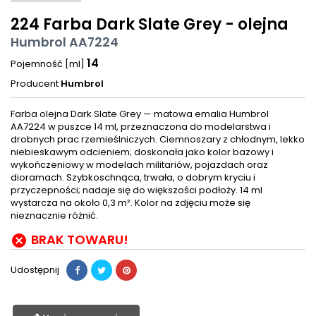
224 Farba Dark Slate Grey - olejna
Humbrol AA7224
14
Pojemność [ml]
Producent
Humbrol
Farba olejna Dark Slate Grey — matowa emalia Humbrol
AA7224 w puszce 14 ml, przeznaczona do modelarstwa i
drobnych prac rzemieślniczych. Ciemnoszary z chłodnym, lekko
niebieskawym odcieniem; doskonała jako kolor bazowy i
wykończeniowy w modelach militariów, pojazdach oraz
dioramach. Szybkoschnąca, trwała, o dobrym kryciu i
przyczepności; nadaje się do większości podłoży. 14 ml
wystarcza na około 0,3 m². Kolor na zdjęciu może się
nieznacznie różnić.
BRAK TOWARU!

Udostępnij