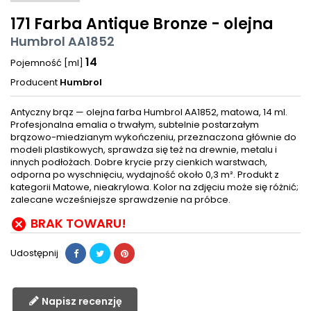
171 Farba Antique Bronze - olejna
Humbrol AA1852
14
Pojemność [ml]
Producent
Humbrol
Antyczny brąz — olejna farba Humbrol AA1852, matowa, 14 ml.
Profesjonalna emalia o trwałym, subtelnie postarzałym
brązowo-miedzianym wykończeniu, przeznaczona głównie do
modeli plastikowych, sprawdza się też na drewnie, metalu i
innych podłożach. Dobre krycie przy cienkich warstwach,
odporna po wyschnięciu, wydajność około 0,3 m². Produkt z
kategorii Matowe, nieakrylowa. Kolor na zdjęciu może się różnić;
zalecane wcześniejsze sprawdzenie na próbce.
BRAK TOWARU!

Udostępnij
Napisz recenzję