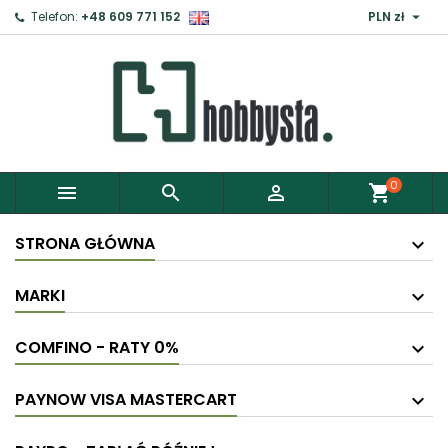

Telefon:
+48 609 771 152
PLN zł
0



shopping_cart
STRONA GŁÓWNA
MARKI
COMFINO - RATY 0%
PAYNOW VISA MASTERCART