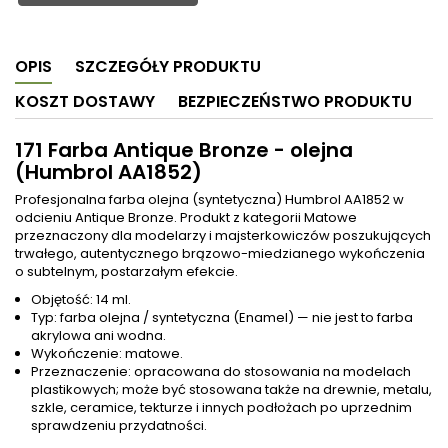
OPIS
SZCZEGÓŁY PRODUKTU
KOSZT DOSTAWY
BEZPIECZEŃSTWO PRODUKTU
171 Farba Antique Bronze - olejna
(Humbrol AA1852)
Profesjonalna farba olejna (syntetyczna) Humbrol AA1852 w
odcieniu Antique Bronze. Produkt z kategorii Matowe
przeznaczony dla modelarzy i majsterkowiczów poszukujących
trwałego, autentycznego brązowo-miedzianego wykończenia
o subtelnym, postarzałym efekcie.
Objętość: 14 ml.
Typ: farba olejna / syntetyczna (Enamel) — nie jest to farba
akrylowa ani wodna.
Wykończenie: matowe.
Przeznaczenie: opracowana do stosowania na modelach
plastikowych; może być stosowana także na drewnie, metalu,
szkle, ceramice, tekturze i innych podłożach po uprzednim
sprawdzeniu przydatności.