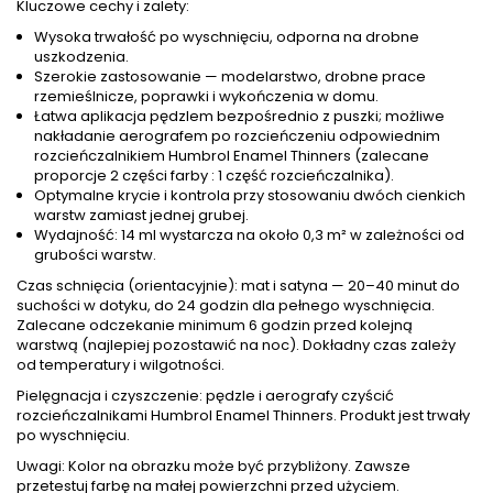
Kluczowe cechy i zalety:
Wysoka trwałość po wyschnięciu, odporna na drobne
uszkodzenia.
Szerokie zastosowanie — modelarstwo, drobne prace
rzemieślnicze, poprawki i wykończenia w domu.
Łatwa aplikacja pędzlem bezpośrednio z puszki; możliwe
nakładanie aerografem po rozcieńczeniu odpowiednim
rozcieńczalnikiem Humbrol Enamel Thinners (zalecane
proporcje 2 części farby : 1 część rozcieńczalnika).
Optymalne krycie i kontrola przy stosowaniu dwóch cienkich
warstw zamiast jednej grubej.
Wydajność: 14 ml wystarcza na około 0,3 m² w zależności od
grubości warstw.
Czas schnięcia (orientacyjnie): mat i satyna — 20–40 minut do
suchości w dotyku, do 24 godzin dla pełnego wyschnięcia.
Zalecane odczekanie minimum 6 godzin przed kolejną
warstwą (najlepiej pozostawić na noc). Dokładny czas zależy
od temperatury i wilgotności.
Pielęgnacja i czyszczenie: pędzle i aerografy czyścić
rozcieńczalnikami Humbrol Enamel Thinners. Produkt jest trwały
po wyschnięciu.
Uwagi: Kolor na obrazku może być przybliżony. Zawsze
przetestuj farbę na małej powierzchni przed użyciem.