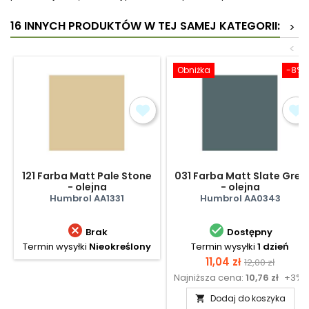
16 INNYCH PRODUKTÓW W TEJ SAMEJ KATEGORII:
>
<
Obniżka
-8%
121 Farba Matt Pale Stone
031 Farba Matt Slate Grey
- olejna
- olejna
Humbrol AA1331
Humbrol AA0343


Brak
Dostępny
Termin wysyłki
Nieokreślony
Termin wysyłki
1 dzień
Cena
Cena
11,04 zł
12,00 zł
Najniższa cena:
10,76 zł
+3%
podstawow
Dodaj do koszyka
