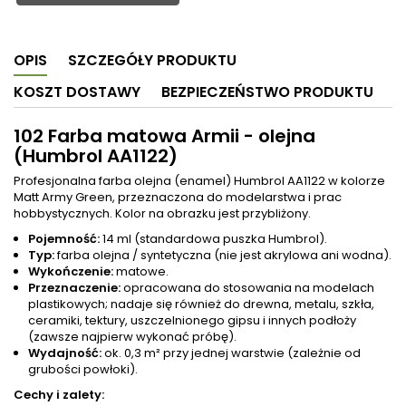
OPIS
SZCZEGÓŁY PRODUKTU
KOSZT DOSTAWY
BEZPIECZEŃSTWO PRODUKTU
102 Farba matowa Armii - olejna
(Humbrol AA1122)
Profesjonalna farba olejna (enamel) Humbrol AA1122 w kolorze
Matt Army Green, przeznaczona do modelarstwa i prac
hobbystycznych. Kolor na obrazku jest przybliżony.
Pojemność:
14 ml (standardowa puszka Humbrol).
Typ:
farba olejna / syntetyczna (nie jest akrylowa ani wodna).
Wykończenie:
matowe.
Przeznaczenie:
opracowana do stosowania na modelach
plastikowych; nadaje się również do drewna, metalu, szkła,
ceramiki, tektury, uszczelnionego gipsu i innych podłoży
(zawsze najpierw wykonać próbę).
Wydajność:
ok. 0,3 m² przy jednej warstwie (zależnie od
grubości powłoki).
Cechy i zalety: