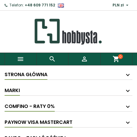

Telefon:
+48 609 771 152
PLN zł
0



shopping_cart
STRONA GŁÓWNA
MARKI
COMFINO - RATY 0%
PAYNOW VISA MASTERCART