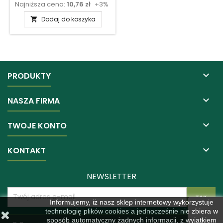
Najniższa cena:
10,76 zł
+3%
podstawowa
Dodaj do koszyka


PRODUKTY

NASZA FIRMA

TWOJE KONTO

KONTAKT
NEWSLETTER
Informujemy, iż nasz sklep internetowy wykorzystuje
technologię plików cookies a jednocześnie nie zbiera w
sposób automatyczny żadnych informacji, z wyjątkiem