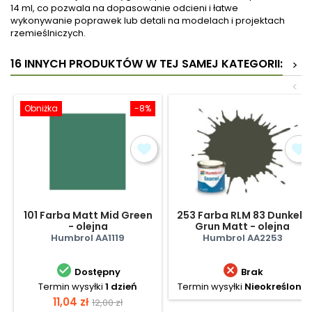
14 ml, co pozwala na dopasowanie odcieni i łatwe
wykonywanie poprawek lub detali na modelach i projektach
rzemieślniczych.
16 INNYCH PRODUKTÓW W TEJ SAMEJ KATEGORII:
>
<
Obniżka
-8%
101 Farba Matt Mid Green
253 Farba RLM 83 Dunkel-
- olejna
Grun Matt - olejna
Humbrol AA1119
Humbrol AA2253


Dostępny
Brak
Termin wysyłki
1 dzień
Termin wysyłki
Nieokreślony
Cena
Cena
11,04 zł
12,00 zł