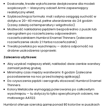
Doskonałe, trwałe wykończenie dedykowane dla modeli
wojskowych — klasyczny odcień Armii zapewniający
realistyczny efekt.
Szybkoschnąca formuła: mat i satyna osiągają suchość w
dotyku w 20–40 minut; pełne utwardzenie do 24 godzin
(czasy zależą od temperatury i wilgotności).
Możliwość nakładania pędzlem bezpośrednio z puszki lub
aerografem po rozcieńczeniu odpowiednim
rozcieńczalnikiem Humbrol Enamel Thinners (zalecane
rozcieńczenie około 2:1 farba:rozcieńczalnik).
Trwała powłoka po wyschnięciu — dobra odporność na
drobne uszkodzenia i poprawki.
Zalecenia użytkowe:
Aby uzyskać najlepszy efekt, nakładać dwie cienkie warstwy
zamiast jednej grubej.
Minimalny czas między warstwami: 6 godzin (zalecane
pozostawienie na noc przed kolejną aplikacją).
Do czyszczenia pędzli i aerografu stosować Humbrol Enamel
Thinners.
Kolory Metalcote wymagają polerowania po całkowitym
wyschnięciu — tu dotyczy to tylko specyficznych odcieni, nie
matowego AA1122.
Humbrol oferuje szeroką gamę ponad 80 kolorów w puszkach