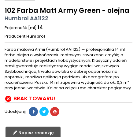
102 Farba Matt Army Green - olejna
Humbrol AA1122
14
Pojemność [ml]
Producent
Humbrol
Farba matowa Armii (Humbrol AA1122) — profesjonalna 14 ml
farba olejna o wykończeniu matowym, stworzona z myślą o
modelarstwie i projektach hobbystycznych. Klasyczny odcień
armii gwarantuje realistyczny wygląd modeli wojskowych.
Szybkoschnąca, trwała powłoka o dobrej odporności na
poprawki; możliwa aplikacja pędzlem lub aerografem po
rozcieńczeniu. Puszka 14 ml zapewnia wydajność do ok. 0,3 m²
przy jednej warstwie. Kolor na zdjęciu ma charakter poglądowy.
BRAK TOWARU!

Udostępnij
Napisz recenzję