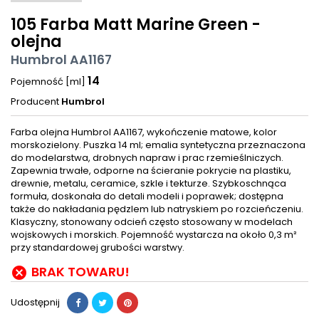
105 Farba Matt Marine Green -
olejna
Humbrol AA1167
14
Pojemność [ml]
Producent
Humbrol
Farba olejna Humbrol AA1167, wykończenie matowe, kolor
morskozielony. Puszka 14 ml; emalia syntetyczna przeznaczona
do modelarstwa, drobnych napraw i prac rzemieślniczych.
Zapewnia trwałe, odporne na ścieranie pokrycie na plastiku,
drewnie, metalu, ceramice, szkle i tekturze. Szybkoschnąca
formuła, doskonała do detali modeli i poprawek; dostępna
także do nakładania pędzlem lub natryskiem po rozcieńczeniu.
Klasyczny, stonowany odcień często stosowany w modelach
wojskowych i morskich. Pojemność wystarcza na około 0,3 m²
przy standardowej grubości warstwy.
BRAK TOWARU!

Udostępnij