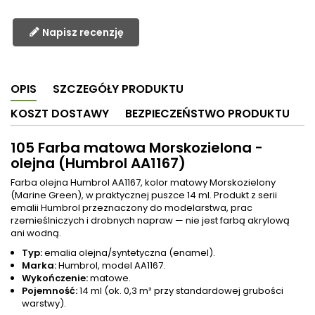
Napisz recenzję
OPIS
SZCZEGÓŁY PRODUKTU
KOSZT DOSTAWY
BEZPIECZEŃSTWO PRODUKTU
105 Farba matowa Morskozielona -
olejna (Humbrol AA1167)
Farba olejna Humbrol AA1167, kolor matowy Morskozielony
(Marine Green), w praktycznej puszce 14 ml. Produkt z serii
emalii Humbrol przeznaczony do modelarstwa, prac
rzemieślniczych i drobnych napraw — nie jest farbą akrylową
ani wodną.
Typ:
emalia olejna/syntetyczna (enamel).
Marka:
Humbrol, model AA1167.
Wykończenie:
matowe.
Pojemność:
14 ml (ok. 0,3 m² przy standardowej grubości
warstwy).