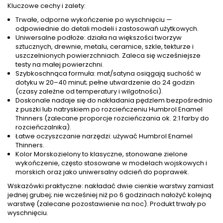
Kluczowe cechy i zalety:
Trwałe, odporne wykończenie po wyschnięciu —
odpowiednie do detali modeli i zastosowań użytkowych.
Uniwersalne podłoże: działa na większości tworzyw
sztucznych, drewnie, metalu, ceramice, szkle, tekturze i
uszczelnionych powierzchniach. Zaleca się wcześniejsze
testy na małej powierzchni.
Szybkoschnąca formuła: mat/satyna osiągają suchość w
dotyku w 20–40 minut; pełne utwardzenie do 24 godzin
(czasy zależne od temperatury i wilgotności).
Doskonale nadaje się do nakładania pędzlem bezpośrednio
z puszki lub natryskiem po rozcieńczeniu Humbrol Enamel
Thinners (zalecane proporcje rozcieńczania ok. 2:1 farby do
rozcieńczalnika).
Łatwe oczyszczanie narzędzi: używać Humbrol Enamel
Thinners.
Kolor Morskozielony to klasyczne, stonowane zielone
wykończenie, często stosowane w modelach wojskowych i
morskich oraz jako uniwersalny odcień do poprawek.
Wskazówki praktyczne: nakładać dwie cienkie warstwy zamiast
jednej grubej; nie wcześniej niż po 6 godzinach nałożyć kolejną
warstwę (zalecane pozostawienie na noc). Produkt trwały po
wyschnięciu.