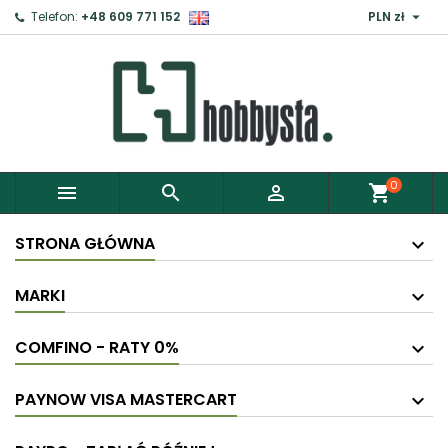

Telefon:
+48 609 771 152
PLN zł
0



shopping_cart
STRONA GŁÓWNA
MARKI
COMFINO - RATY 0%
PAYNOW VISA MASTERCART