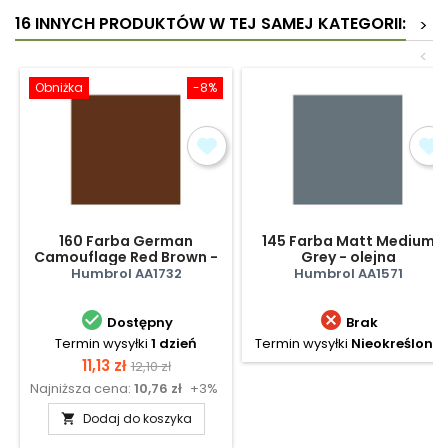
16 INNYCH PRODUKTÓW W TEJ SAMEJ KATEGORII:
>
<
Obniżka
-8%
160 Farba German
145 Farba Matt Medium
Camouflage Red Brown -
Grey - olejna
olejna
Humbrol AA1732
Humbrol AA1571


Dostępny
Brak
Termin wysyłki
1 dzień
Termin wysyłki
Nieokreślony
Cena
Cena
11,13 zł
12,10 zł
Najniższa cena:
10,76 zł
+3%
podstawowa
Dodaj do koszyka
