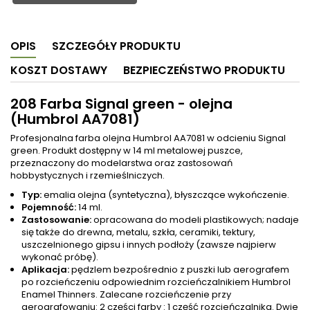
OPIS
SZCZEGÓŁY PRODUKTU
KOSZT DOSTAWY
BEZPIECZEŃSTWO PRODUKTU
208 Farba Signal green - olejna
(Humbrol AA7081)
Profesjonalna farba olejna Humbrol AA7081 w odcieniu Signal
green. Produkt dostępny w 14 ml metalowej puszce,
przeznaczony do modelarstwa oraz zastosowań
hobbystycznych i rzemieślniczych.
Typ:
emalia olejna (syntetyczna), błyszczące wykończenie.
Pojemność:
14 ml.
Zastosowanie:
opracowana do modeli plastikowych; nadaje
się także do drewna, metalu, szkła, ceramiki, tektury,
uszczelnionego gipsu i innych podłoży (zawsze najpierw
wykonać próbę).
Aplikacja:
pędzlem bezpośrednio z puszki lub aerografem
po rozcieńczeniu odpowiednim rozcieńczalnikiem Humbrol
Enamel Thinners. Zalecane rozcieńczenie przy
aerografowaniu: 2 części farby : 1 część rozcieńczalnika. Dwie