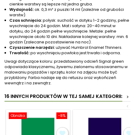
cienkie warstwy są lepsze niż jedna gruba.
Wydajność:
ok. 0,3 m² z puszki 14 ml (zależnie od grubości
warstw).
Czas schnięcia:
połysk: suchość w dotyku 1–2 godziny, pełne
wyschnięcie do 24 godzin. Mat i satyna: 20–40 minut w
dotyku, do 24 godzin pełne wyschnięcie. Metale: pełne
wyschnięcie około 10 dni. Nakładanie kolejnej warstwy: min. 6
godzin (zalecane pozostawienie na noc).
Czyszczenie narzędzi:
używać Humbrol Enamel Thinners.
Trwałość:
po wyschnięciu powłoka jest trwała i odporna.
Uwagi dotyczące koloru: przedstawiony odcień Signal green
odpowiada klasycznemu, żywemu zielonemu stosowanemu w
malowaniu pojazdów i sprzętu; kolor na zdjęciu może być
przybliżony. Farba nadaje się do retuszu oraz wykończeń
wewnątrz i na zewnątrz.
16 INNYCH PRODUKTÓW W TEJ SAMEJ KATEGORII:
>
<
Obniżka
-8%