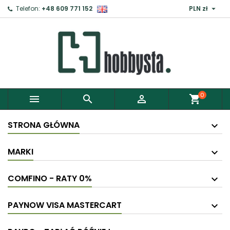

Telefon:
+48 609 771 152
PLN zł
0



shopping_cart
STRONA GŁÓWNA
MARKI
COMFINO - RATY 0%
PAYNOW VISA MASTERCART