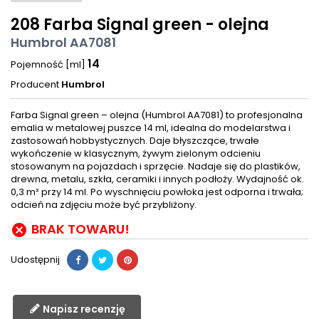
208 Farba Signal green - olejna
Humbrol AA7081
14
Pojemność [ml]
Producent
Humbrol
Farba Signal green – olejna (Humbrol AA7081) to profesjonalna
emalia w metalowej puszce 14 ml, idealna do modelarstwa i
zastosowań hobbystycznych. Daje błyszczące, trwałe
wykończenie w klasycznym, żywym zielonym odcieniu
stosowanym na pojazdach i sprzęcie. Nadaje się do plastików,
drewna, metalu, szkła, ceramiki i innych podłoży. Wydajność ok.
0,3 m² przy 14 ml. Po wyschnięciu powłoka jest odporna i trwała;
odcień na zdjęciu może być przybliżony.
BRAK TOWARU!

Udostępnij
Napisz recenzję