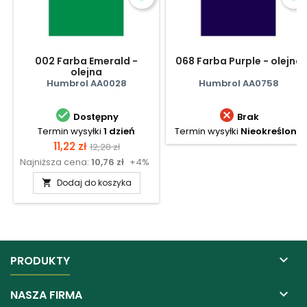
002 Farba Emerald -
068 Farba Purple - olejna
olejna
Humbrol AA0028
Humbrol AA0758


Dostępny
Brak
Termin wysyłki
1 dzień
Termin wysyłki
Nieokreślony
Cena
Cena
11,22 zł
12,20 zł
Najniższa cena:
10,76 zł
+4%
podstawowa
Dodaj do koszyka


PRODUKTY

NASZA FIRMA