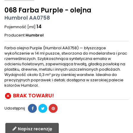
068 Farba Purple - olejna
Humbrol AA0758
14
Pojemność [ml]
Producent
Humbrol
Farba olejna Purple (Humbrol AA0758) — błyszczące
wykończenie w 14 ml puszce, stworzona do modelarstwa i prac
rzemieślniczych. Szybkoschnąca syntetyczna emalia w
odcieniu fioletowym, zapewniająca trwałą, gładką powłokę na
plastiku, drewnie, metalu i innych uszczelnionych podłożach.
Wydajność około 0,3 m² przy cienkiej warstwie. Idealna do
precyzyjnych poprawek i detali; dostępna w szerokiej palecie
kolorów Humbrol.
BRAK TOWARU!

Udostępnij
Napisz recenzję