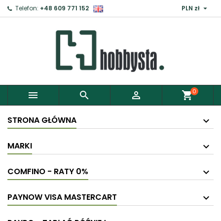

Telefon:
+48 609 771 152
PLN zł
0



shopping_cart
STRONA GŁÓWNA
MARKI
COMFINO - RATY 0%
PAYNOW VISA MASTERCART