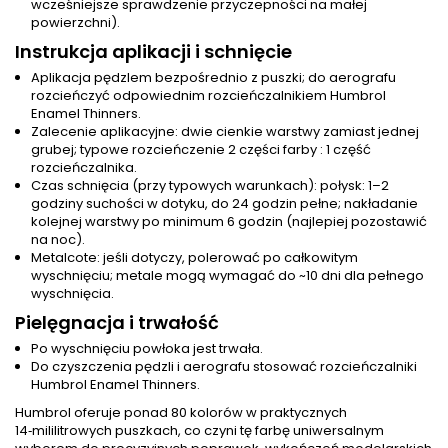
wcześniejsze sprawdzenie przyczepności na małej
powierzchni).
Instrukcja aplikacji i schnięcie
Aplikacja pędzlem bezpośrednio z puszki; do aerografu
rozcieńczyć odpowiednim rozcieńczalnikiem Humbrol
Enamel Thinners.
Zalecenie aplikacyjne: dwie cienkie warstwy zamiast jednej
grubej; typowe rozcieńczenie 2 części farby : 1 część
rozcieńczalnika.
Czas schnięcia (przy typowych warunkach): połysk: 1–2
godziny suchości w dotyku, do 24 godzin pełne; nakładanie
kolejnej warstwy po minimum 6 godzin (najlepiej pozostawić
na noc).
Metalcote: jeśli dotyczy, polerować po całkowitym
wyschnięciu; metale mogą wymagać do ~10 dni dla pełnego
wyschnięcia.
Pielęgnacja i trwałość
Po wyschnięciu powłoka jest trwała.
Do czyszczenia pędzli i aerografu stosować rozcieńczalniki
Humbrol Enamel Thinners.
Humbrol oferuje ponad 80 kolorów w praktycznych
14‑mililitrowych puszkach, co czyni tę farbę uniwersalnym