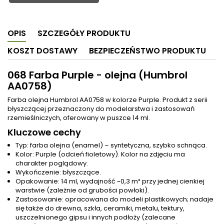
OPIS
SZCZEGÓŁY PRODUKTU
KOSZT DOSTAWY
BEZPIECZEŃSTWO PRODUKTU
068 Farba Purple - olejna (Humbrol
AA0758)
Farba olejna Humbrol AA0758 w kolorze Purple. Produkt z serii
błyszczącej przeznaczony do modelarstwa i zastosowań
rzemieślniczych, oferowany w puszce 14 ml.
Kluczowe cechy
Typ: farba olejna (enamel) – syntetyczna, szybko schnąca.
Kolor: Purple (odcień fioletowy). Kolor na zdjęciu ma
charakter poglądowy.
Wykończenie: błyszczące.
Opakowanie: 14 ml, wydajność ~0,3 m² przy jednej cienkiej
warstwie (zależnie od grubości powłoki).
Zastosowanie: opracowana do modeli plastikowych; nadaje
się także do drewna, szkła, ceramiki, metalu, tektury,
uszczelnionego gipsu i innych podłoży (zalecane