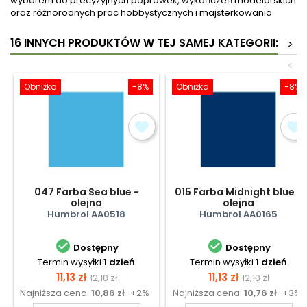
wyborem do precyzyjnych poprawek, wykończeń modelarskich
oraz różnorodnych prac hobbystycznych i majsterkowania.
16 INNYCH PRODUKTÓW W TEJ SAMEJ KATEGORII:
>
<
Obniżka
-8%
Obniżka
-8%
047 Farba Sea blue -
015 Farba Midnight blue -
olejna
olejna
Humbrol AA0518
Humbrol AA0165


Dostępny
Dostępny
Termin wysyłki
1 dzień
Termin wysyłki
1 dzień
Cena
Cena
Cena
Cena
11,13 zł
11,13 zł
12,10 zł
12,10 zł
Najniższa cena:
10,86 zł
+2%
Najniższa cena:
10,76 zł
+3%
podstawowa
podstawow