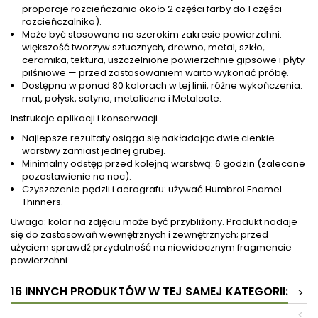
proporcje rozcieńczania około 2 części farby do 1 części
rozcieńczalnika).
Może być stosowana na szerokim zakresie powierzchni:
większość tworzyw sztucznych, drewno, metal, szkło,
ceramika, tektura, uszczelnione powierzchnie gipsowe i płyty
pilśniowe — przed zastosowaniem warto wykonać próbę.
Dostępna w ponad 80 kolorach w tej linii, różne wykończenia:
mat, połysk, satyna, metaliczne i Metalcote.
Instrukcje aplikacji i konserwacji
Najlepsze rezultaty osiąga się nakładając dwie cienkie
warstwy zamiast jednej grubej.
Minimalny odstęp przed kolejną warstwą: 6 godzin (zalecane
pozostawienie na noc).
Czyszczenie pędzli i aerografu: używać Humbrol Enamel
Thinners.
Uwaga: kolor na zdjęciu może być przybliżony. Produkt nadaje
się do zastosowań wewnętrznych i zewnętrznych; przed
użyciem sprawdź przydatność na niewidocznym fragmencie
powierzchni.
16 INNYCH PRODUKTÓW W TEJ SAMEJ KATEGORII:
>
<