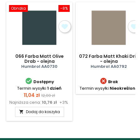
Obniżka
-8%
066 Farba Matt Olive
072 Farba Matt Khaki Drill
Drab - olejna
- olejna
Humbrol AA0730
Humbrol AA0792


Dostępny
Brak
Termin wysyłki
1 dzień
Termin wysyłki
Nieokreślony
Cena
Cena
11,04 zł
12,00 zł
Najniższa cena:
10,76 zł
+3%
podstawowa
Dodaj do koszyka
