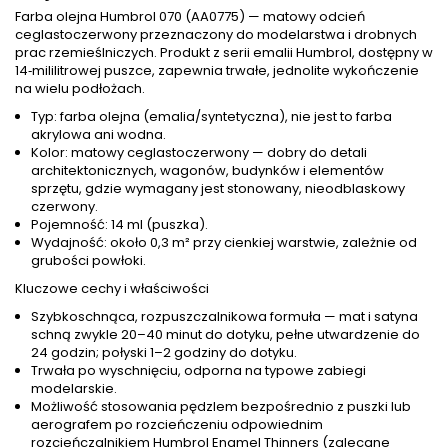
Farba olejna Humbrol 070 (AA0775) — matowy odcień
ceglastoczerwony przeznaczony do modelarstwa i drobnych
prac rzemieślniczych. Produkt z serii emalii Humbrol, dostępny w
14‑mililitrowej puszce, zapewnia trwałe, jednolite wykończenie
na wielu podłożach.
Typ: farba olejna (emalia/syntetyczna), nie jest to farba
akrylowa ani wodna.
Kolor: matowy ceglastoczerwony — dobry do detali
architektonicznych, wagonów, budynków i elementów
sprzętu, gdzie wymagany jest stonowany, nieodblaskowy
czerwony.
Pojemność: 14 ml (puszka).
Wydajność: około 0,3 m² przy cienkiej warstwie, zależnie od
grubości powłoki.
Kluczowe cechy i właściwości
Szybkoschnąca, rozpuszczalnikowa formuła — mat i satyna
schną zwykle 20–40 minut do dotyku, pełne utwardzenie do
24 godzin; połyski 1–2 godziny do dotyku.
Trwała po wyschnięciu, odporna na typowe zabiegi
modelarskie.
Możliwość stosowania pędzlem bezpośrednio z puszki lub
aerografem po rozcieńczeniu odpowiednim
rozcieńczalnikiem Humbrol Enamel Thinners (zalecane