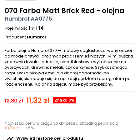
070 Farba Matt Brick Red - olejna
Humbrol AA0775
14
Pojemność [ml]
Producent
Humbrol
Farba olejna Humbrol 070 — matowy ceglastoczerwony odcień
do modelarstwa i drobnych prac rzemieślniczych. 14 ml puszka
zapewnia trwałe, jednolite, nieodblaskowe wykończenie na
tworzywach, drewnie, metalu czy ceramice. Szybkoschnąca,
rozpuszczalnikowa emalia o dobrej odporności po
wyschnięciu; nadaje się do aplikacji pędzlem i aerografem po
rozcieńczeniu. Kolor na zdjęciu może być przybliżony.
11,32 zł
12,30 zł
Zniżka 8%
Najniższa cena w ciągu 30 dni przed aktualną promocją:
10,76 zł
+5%

Wyświetl historię cen produktu