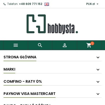

Telefon:
+48 609 771 152
PLN zł
0



shopping_cart
STRONA GŁÓWNA
MARKI
COMFINO - RATY 0%
PAYNOW VISA MASTERCART