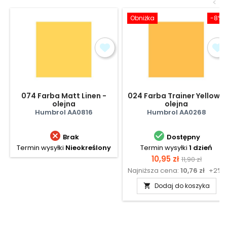
<
Obniżka
-8%
074 Farba Matt Linen -
024 Farba Trainer Yellow -
olejna
olejna
Humbrol AA0816
Humbrol AA0268


Brak
Dostępny
Termin wysyłki
Nieokreślony
Termin wysyłki
1 dzień
Cena
Cena
10,95 zł
11,90 zł
Najniższa cena:
10,76 zł
+2%
podstawow
Dodaj do koszyka
