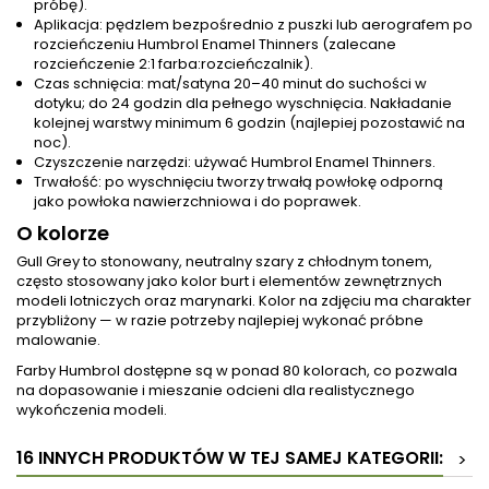
próbę).
Aplikacja: pędzlem bezpośrednio z puszki lub aerografem po
rozcieńczeniu Humbrol Enamel Thinners (zalecane
rozcieńczenie 2:1 farba:rozcieńczalnik).
Czas schnięcia: mat/satyna 20–40 minut do suchości w
dotyku; do 24 godzin dla pełnego wyschnięcia. Nakładanie
kolejnej warstwy minimum 6 godzin (najlepiej pozostawić na
noc).
Czyszczenie narzędzi: używać Humbrol Enamel Thinners.
Trwałość: po wyschnięciu tworzy trwałą powłokę odporną
jako powłoka nawierzchniowa i do poprawek.
O kolorze
Gull Grey to stonowany, neutralny szary z chłodnym tonem,
często stosowany jako kolor burt i elementów zewnętrznych
modeli lotniczych oraz marynarki. Kolor na zdjęciu ma charakter
przybliżony — w razie potrzeby najlepiej wykonać próbne
malowanie.
Farby Humbrol dostępne są w ponad 80 kolorach, co pozwala
na dopasowanie i mieszanie odcieni dla realistycznego
wykończenia modeli.
16 INNYCH PRODUKTÓW W TEJ SAMEJ KATEGORII:
>