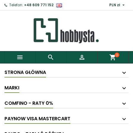

Telefon:
+48 609 771 152
PLN zł
0



shopping_cart
STRONA GŁÓWNA
MARKI
COMFINO - RATY 0%
PAYNOW VISA MASTERCART