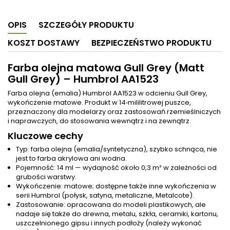
OPIS
SZCZEGÓŁY PRODUKTU
KOSZT DOSTAWY
BEZPIECZEŃSTWO PRODUKTU
Farba olejna matowa Gull Grey (Matt
Gull Grey) – Humbrol AA1523
Farba olejna (emalia) Humbrol AA1523 w odcieniu Gull Grey,
wykończenie matowe. Produkt w 14‑mililitrowej puszce,
przeznaczony dla modelarzy oraz zastosowań rzemieślniczych
i naprawczych, do stosowania wewnątrz i na zewnątrz.
Kluczowe cechy
Typ: farba olejna (emalia/syntetyczna), szybko schnąca, nie
jest to farba akrylowa ani wodna.
Pojemność: 14 ml — wydajność około 0,3 m² w zależności od
grubości warstwy.
Wykończenie: matowe; dostępne także inne wykończenia w
serii Humbrol (połysk, satyna, metaliczne, Metalcote).
Zastosowanie: opracowana do modeli plastikowych, ale
nadaje się także do drewna, metalu, szkła, ceramiki, kartonu,
uszczelnionego gipsu i innych podłoży (należy wykonać