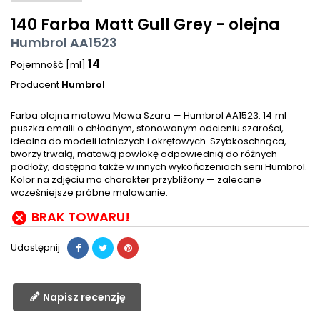
140 Farba Matt Gull Grey - olejna
Humbrol AA1523
14
Pojemność [ml]
Producent
Humbrol
Farba olejna matowa Mewa Szara — Humbrol AA1523. 14‑ml
puszka emalii o chłodnym, stonowanym odcieniu szarości,
idealna do modeli lotniczych i okrętowych. Szybkoschnąca,
tworzy trwałą, matową powłokę odpowiednią do różnych
podłoży; dostępna także w innych wykończeniach serii Humbrol.
Kolor na zdjęciu ma charakter przybliżony — zalecane
wcześniejsze próbne malowanie.
BRAK TOWARU!

Udostępnij
Napisz recenzję