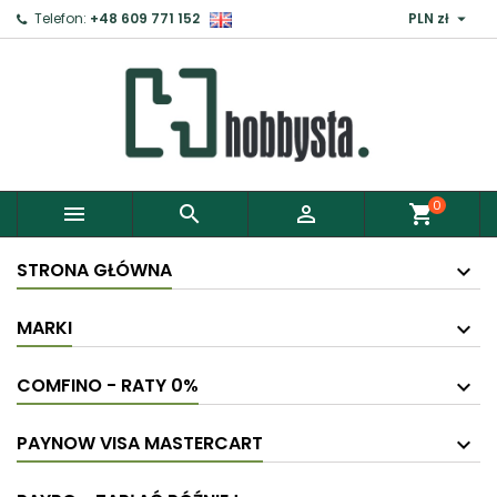

Telefon:
+48 609 771 152
PLN zł
0



shopping_cart
STRONA GŁÓWNA
MARKI
COMFINO - RATY 0%
PAYNOW VISA MASTERCART