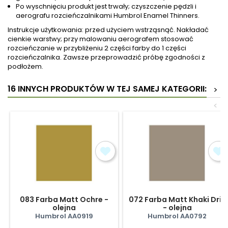
Po wyschnięciu produkt jest trwały; czyszczenie pędzli i
aerografu rozcieńczalnikami Humbrol Enamel Thinners.
Instrukcje użytkowania: przed użyciem wstrząsnąć. Nakładać
cienkie warstwy; przy malowaniu aerografem stosować
rozcieńczanie w przybliżeniu 2 części farby do 1 części
rozcieńczalnika. Zawsze przeprowadzić próbę zgodności z
podłożem.
16 INNYCH PRODUKTÓW W TEJ SAMEJ KATEGORII:
>
<
083 Farba Matt Ochre -
072 Farba Matt Khaki Drill
olejna
- olejna
Humbrol AA0919
Humbrol AA0792