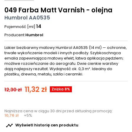
049 Farba Matt Varnish - olejna
Humbrol AA0535
14
Pojemność [ml]
Producent
Humbrol
Lakier bezbarwny matowy Humbrol AA0535 (14 ml) — ochronne,
trwałe wykończenie modeli i innych podłoży. Szybkoschnąca
emalia zapewniająca matowy efekt, łatwa aplikacja pędzlem;
możliwe rozcieńczanie do aerografu. Dwie cienkie warstwy
dają najlepszy rezultat. Wydajność ok. 0,3 m². Idealny do
plastiku, drewna, metalu, szkła i ceramiki.
11,32 zł
12,30 zł
Zniżka 8%
Najniższa cena w ciągu 30 dni przed aktualną promocją:
10,76 zł
+5%

Wyświetl historię cen produktu