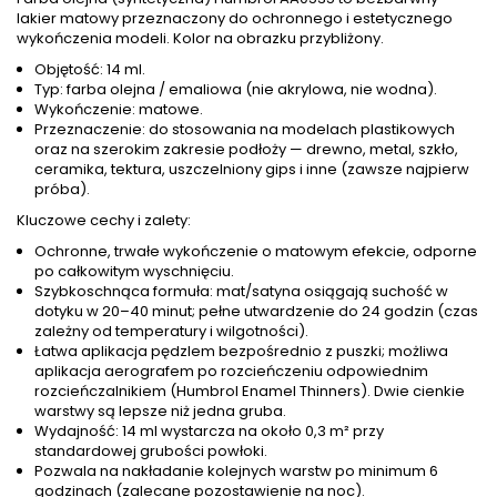
lakier matowy przeznaczony do ochronnego i estetycznego
wykończenia modeli. Kolor na obrazku przybliżony.
Objętość: 14 ml.
Typ: farba olejna / emaliowa (nie akrylowa, nie wodna).
Wykończenie: matowe.
Przeznaczenie: do stosowania na modelach plastikowych
oraz na szerokim zakresie podłoży — drewno, metal, szkło,
ceramika, tektura, uszczelniony gips i inne (zawsze najpierw
próba).
Kluczowe cechy i zalety:
Ochronne, trwałe wykończenie o matowym efekcie, odporne
po całkowitym wyschnięciu.
Szybkoschnąca formuła: mat/satyna osiągają suchość w
dotyku w 20–40 minut; pełne utwardzenie do 24 godzin (czas
zależny od temperatury i wilgotności).
Łatwa aplikacja pędzlem bezpośrednio z puszki; możliwa
aplikacja aerografem po rozcieńczeniu odpowiednim
rozcieńczalnikiem (Humbrol Enamel Thinners). Dwie cienkie
warstwy są lepsze niż jedna gruba.
Wydajność: 14 ml wystarcza na około 0,3 m² przy
standardowej grubości powłoki.
Pozwala na nakładanie kolejnych warstw po minimum 6
godzinach (zalecane pozostawienie na noc).