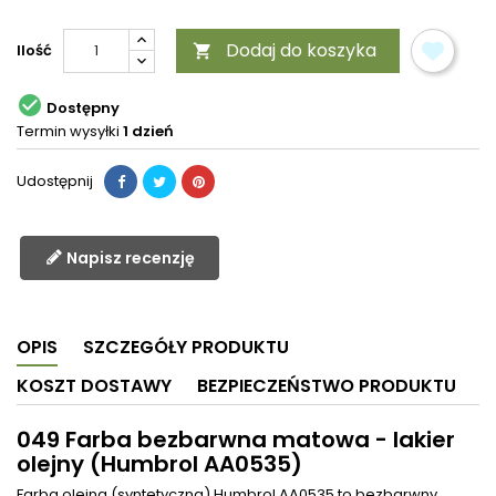
Dodaj do koszyka
Ilość


Dostępny
Termin wysyłki
1 dzień
Udostępnij
Napisz recenzję
OPIS
SZCZEGÓŁY PRODUKTU
KOSZT DOSTAWY
BEZPIECZEŃSTWO PRODUKTU
049 Farba bezbarwna matowa - lakier
olejny (Humbrol AA0535)
Farba olejna (syntetyczna) Humbrol AA0535 to bezbarwny