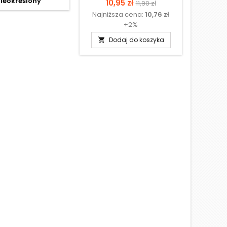
ieokreślony
N
Cena
Cena
10,95 zł
11,90 zł
Najniższa cena:
10,76 zł
podstawowa
+2%
Dodaj do koszyka
