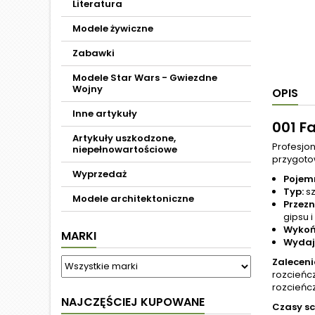
Literatura
Modele żywiczne
Zabawki
Modele Star Wars - Gwiezdne
Wojny
OPIS
Inne artykuły
001 F
Artykuły uszkodzone,
Profesjo
niepełnowartościowe
przygoto
Wyprzedaż
Pojem
Typ:
sz
Modele architektoniczne
Przezn
gipsu 
Wykoń
MARKI
Wydaj
Zaleceni
rozcieńc
rozcieńcz
NAJCZĘŚCIEJ KUPOWANE
Czasy sc