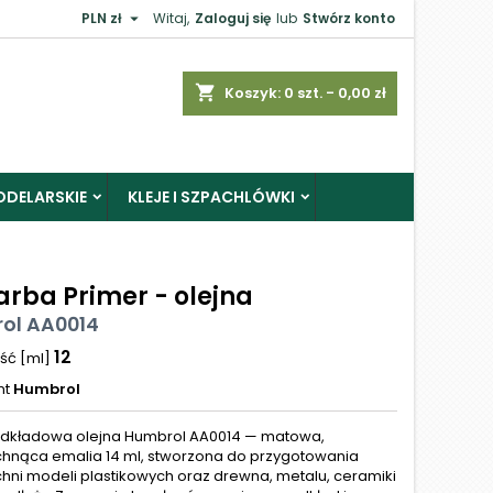

PLN zł
Witaj,
Zaloguj się
lub
Stwórz konto
shopping_cart
Koszyk:
0
szt. - 0,00 zł
ODELARSKIE
KLEJE I SZPACHLÓWKI
arba Primer - olejna
ol AA0014
12
ść [ml]
nt
Humbrol
dkładowa olejna Humbrol AA0014 — matowa,
hnąca emalia 14 ml, stworzona do przygotowania
hni modeli plastikowych oraz drewna, metalu, ceramiki