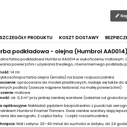
Na
SZCZEGÓŁY PRODUKTU
KOSZT DOSTAWY
BEZPIEC
arba podkładowa - olejna (Humbrol AA0014
nalna farba podkładowa Humbrol AA0014 w wykończeniu matowym. 
wania powierzchni i uzyskania trwałego, równomiernego podkładu 
ność:
14 ml
ybkoschnąca farba olejna (emalia) na bazie rozpuszczalnika
aczenie:
opracowana do modeli plastikowych; nadaje się także do dre
i innych podłoży (zawsze najpierw testować na małej powierzchni)
czenie:
matowe
ność:
ok. 0,3 m² przy jednej cienkiej warstwie (zależnie od grubości 
a aplikacyjne:
Nakładać pędzlem bezpośrednio z puszki lub aerog
zalnikiem Humbrol Enamel Thinners. Dwie cienkie warstwy dają lepsze
ania dla aerografu: 2 części farby : 1 część rozcieńczalnika.
hnięcia:
Mat i satyna: 20–40 minut do suchości w dotyku; do 24 godz