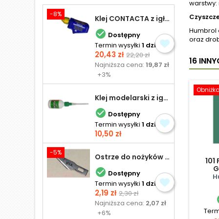
warstwy:
-8%
Czyszcze
Klej CONTACTA z igłą do plastiku 25,0 g
Humbrol 

Dostępny
oraz dro
Termin wysyłki
1 dzień
Cena
Cena
20,43 zł
22,20 zł
16 INN
podstawowa
Najniższa cena:
19,87 zł
+3%
Obniżk
Klej modelarski z igłą 30 ml

Dostępny
Termin wysyłki
1 dzień
Cena
10,50 zł
-5%
Ostrze do nożyków Excel
101
G

Dostępny
H
Termin wysyłki
1 dzień
Cena
Cena
2,19 zł
2,30 zł
podstawowa
Najniższa cena:
2,07 zł
Term
+6%