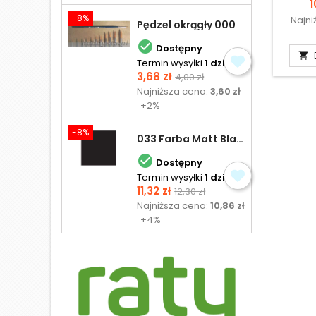
C
1
-8%
Najni
Pędzel okrągły 000

Dostępny

Termin wysyłki
1 dzień
Cena
Cena
3,68 zł
4,00 zł
podstawowa
Najniższa cena:
3,60 zł
+2%
-8%
033 Farba Matt Black - olejna

Dostępny
Termin wysyłki
1 dzień
Cena
Cena
11,32 zł
12,30 zł
podstawowa
Najniższa cena:
10,86 zł
+4%