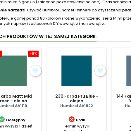
 minimum 6 godzin (zalecane pozostawienie na noc). Czas schnięcia z
nie narzędzi:
używać Humbrol Enamel Thinners do czyszczenia pędzli 
oferuje gamę ponad 80 kolorów i różne wykończenia; seria 14 ml pr
bnych napraw i zastosowań DIY wewnątrz i na zewnątrz.
YCH PRODUKTÓW W TEJ SAMEJ KATEGORII:
a
-8%
 Farba Matt Mid
230 Farba Pru Blue -
144 Fa
reen - olejna
olejna
B
umbrol AA1119
Humbrol AA1822
Hu


Dostępny
Brak
in wysyłki
1 dzień
Termin wysyłki
T