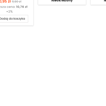
Nieokreślony
N
ena
Cena
0,95 zł
11,90 zł
ższa cena:
10,76 zł
podstawowa
+2%
Dodaj do koszyka