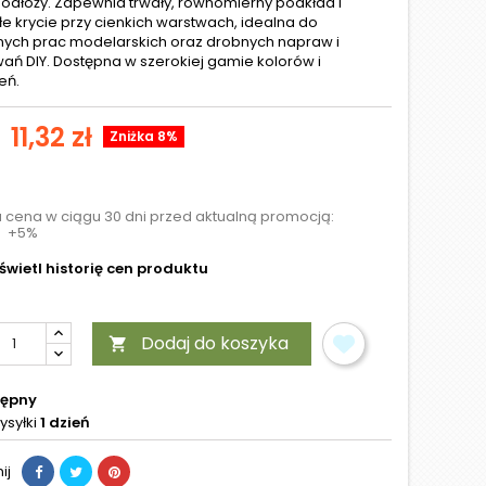
 podłoży. Zapewnia trwały, równomierny podkład i
e krycie przy cienkich warstwach, idealna do
nych prac modelarskich oraz drobnych napraw i
ań DIY. Dostępna w szerokiej gamie kolorów i
eń.
11,32 zł
Zniżka 8%
a cena w ciągu 30 dni przed aktualną promocją:
+5%
wietl historię cen produktu
Dodaj do koszyka

tępny
ysyłki
1 dzień
ij