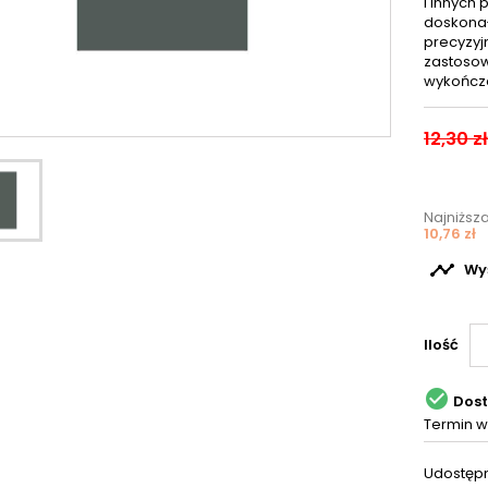
i innych
doskonał
precyzyj
zastosow
wykończ
12,30 zł
Najniższ
10,76 zł

Wyś
Ilość

Dos
Termin w
Udostępn