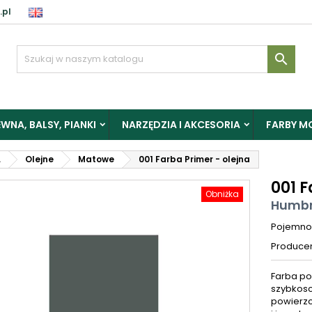
.pl

WNA, BALSY, PIANKI
NARZĘDZIA I AKCESORIA
FARBY M
L
Olejne
Matowe
001 Farba Primer - olejna
001 F
Obniżka
Humbr
Pojemno
Produce
Farba po
szybkosc
powierzc