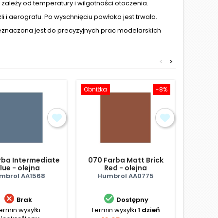
ależy od temperatury i wilgotności otoczenia.
i aerografu. Po wyschnięciu powłoka jest trwała.
zeznaczona jest do precyzyjnych prac modelarskich
<
>
Obniżka
-8%
rba Intermediate
070 Farba Matt Brick
100 
lue - olejna
Red - olejna
Br
mbrol AA1568
Humbrol AA0775
Hu


Brak
Dostępny
ermin wysyłki
Termin wysyłki
1 dzień
Te