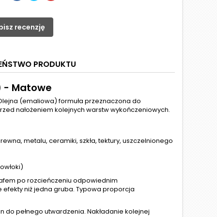
pisz recenzję
ZEŃSTWO PRODUKTU
) - Matowe
Olejna (emaliowa) formuła przeznaczona do
przed nałożeniem kolejnych warstw wykończeniowych.
wna, metalu, ceramiki, szkła, tektury, uszczelnionego
powłoki)
rafem po rozcieńczeniu odpowiednim
 efekty niż jedna gruba. Typowa proporcja
in do pełnego utwardzenia. Nakładanie kolejnej