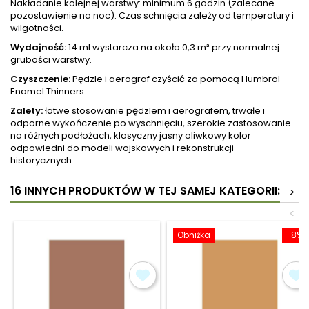
Nakładanie kolejnej warstwy: minimum 6 godzin (zalecane
pozostawienie na noc). Czas schnięcia zależy od temperatury i
wilgotności.
Wydajność:
14 ml wystarcza na około 0,3 m² przy normalnej
grubości warstwy.
Czyszczenie:
Pędzle i aerograf czyścić za pomocą Humbrol
Enamel Thinners.
Zalety:
łatwe stosowanie pędzlem i aerografem, trwałe i
odporne wykończenie po wyschnięciu, szerokie zastosowanie
na różnych podłożach, klasyczny jasny oliwkowy kolor
odpowiedni do modeli wojskowych i rekonstrukcji
historycznych.
16 INNYCH PRODUKTÓW W TEJ SAMEJ KATEGORII:
>
<
Obniżka
-8%