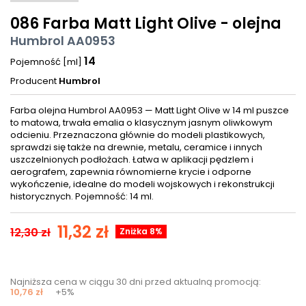
086 Farba Matt Light Olive - olejna
Humbrol AA0953
14
Pojemność [ml]
Producent
Humbrol
Farba olejna Humbrol AA0953 — Matt Light Olive w 14 ml puszce
to matowa, trwała emalia o klasycznym jasnym oliwkowym
odcieniu. Przeznaczona głównie do modeli plastikowych,
sprawdzi się także na drewnie, metalu, ceramice i innych
uszczelnionych podłożach. Łatwa w aplikacji pędzlem i
aerografem, zapewnia równomierne krycie i odporne
wykończenie, idealne do modeli wojskowych i rekonstrukcji
historycznych. Pojemność: 14 ml.
11,32 zł
12,30 zł
Zniżka 8%
Najniższa cena w ciągu 30 dni przed aktualną promocją:
10,76 zł
+5%