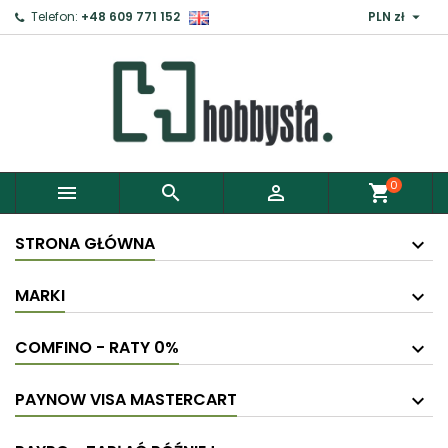

Telefon:
+48 609 771 152
PLN zł
0



shopping_cart
STRONA GŁÓWNA
MARKI
COMFINO - RATY 0%
PAYNOW VISA MASTERCART