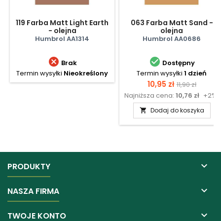
119 Farba Matt Light Earth
063 Farba Matt Sand -
- olejna
olejna
Humbrol AA1314
Humbrol AA0686


Brak
Dostępny
Termin wysyłki
Nieokreślony
Termin wysyłki
1 dzień
Cena
Cena
10,95 zł
11,90 zł
Najniższa cena:
10,76 zł
+2%
podstawow
Dodaj do koszyka


PRODUKTY

NASZA FIRMA

TWOJE KONTO