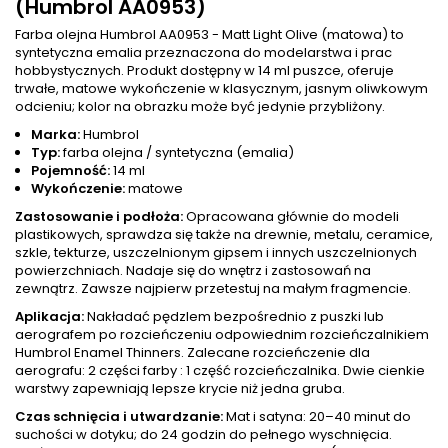
(Humbrol AA0953)
Farba olejna Humbrol AA0953 - Matt Light Olive (matowa) to
syntetyczna emalia przeznaczona do modelarstwa i prac
hobbystycznych. Produkt dostępny w 14 ml puszce, oferuje
trwałe, matowe wykończenie w klasycznym, jasnym oliwkowym
odcieniu; kolor na obrazku może być jedynie przybliżony.
Marka:
Humbrol
Typ:
farba olejna / syntetyczna (emalia)
Pojemność:
14 ml
Wykończenie:
matowe
Zastosowanie i podłoża:
Opracowana głównie do modeli
plastikowych, sprawdza się także na drewnie, metalu, ceramice,
szkle, tekturze, uszczelnionym gipsem i innych uszczelnionych
powierzchniach. Nadaje się do wnętrz i zastosowań na
zewnątrz. Zawsze najpierw przetestuj na małym fragmencie.
Aplikacja:
Nakładać pędzlem bezpośrednio z puszki lub
aerografem po rozcieńczeniu odpowiednim rozcieńczalnikiem
Humbrol Enamel Thinners. Zalecane rozcieńczenie dla
aerografu: 2 części farby : 1 część rozcieńczalnika. Dwie cienkie
warstwy zapewniają lepsze krycie niż jedna gruba.
Czas schnięcia i utwardzanie:
Mat i satyna: 20–40 minut do
suchości w dotyku; do 24 godzin do pełnego wyschnięcia.