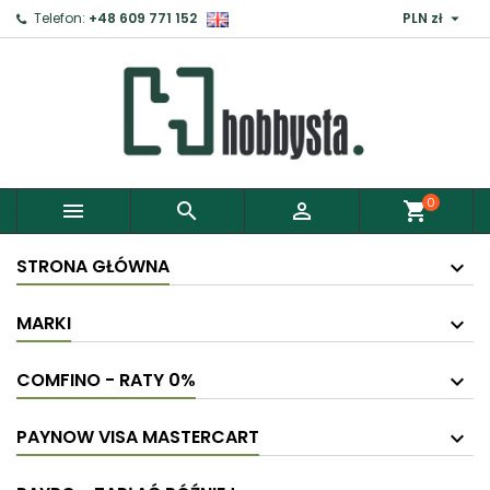

Telefon:
+48 609 771 152
PLN zł
0



shopping_cart
STRONA GŁÓWNA
MARKI
COMFINO - RATY 0%
PAYNOW VISA MASTERCART