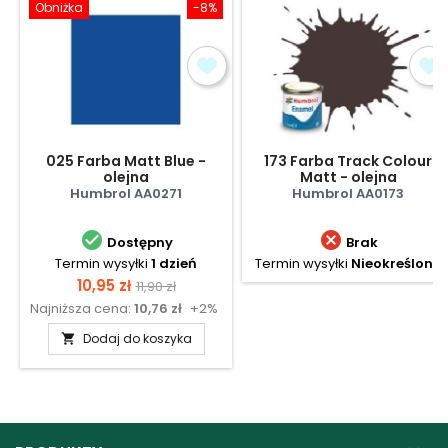
Obniżka
-8%
025 Farba Matt Blue -
173 Farba Track Colour
olejna
Matt - olejna
Humbrol AA0271
Humbrol AA0173


Dostępny
Brak
Termin wysyłki
1 dzień
Termin wysyłki
Nieokreślony
Cena
Cena
10,95 zł
11,90 zł
Najniższa cena:
10,76 zł
+2%
podstawowa
Dodaj do koszyka
