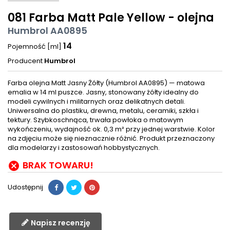
081 Farba Matt Pale Yellow - olejna
Humbrol AA0895
14
Pojemność [ml]
Producent
Humbrol
Farba olejna Matt Jasny Żółty (Humbrol AA0895) — matowa
emalia w 14 ml puszce. Jasny, stonowany żółty idealny do
modeli cywilnych i militarnych oraz delikatnych detali.
Uniwersalna do plastiku, drewna, metalu, ceramiki, szkła i
tektury. Szybkoschnąca, trwała powłoka o matowym
wykończeniu, wydajność ok. 0,3 m² przy jednej warstwie. Kolor
na zdjęciu może się nieznacznie różnić. Produkt przeznaczony
dla modelarzy i zastosowań hobbystycznych.
BRAK TOWARU!

Udostępnij
Napisz recenzję