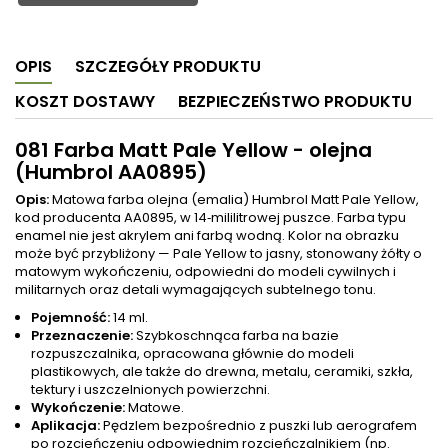
OPIS
SZCZEGÓŁY PRODUKTU
KOSZT DOSTAWY
BEZPIECZEŃSTWO PRODUKTU
081 Farba Matt Pale Yellow - olejna
(Humbrol AA0895)
Opis:
Matowa farba olejna (emalia) Humbrol Matt Pale Yellow,
kod producenta AA0895, w 14‑mililitrowej puszce. Farba typu
enamel nie jest akrylem ani farbą wodną. Kolor na obrazku
może być przybliżony — Pale Yellow to jasny, stonowany żółty o
matowym wykończeniu, odpowiedni do modeli cywilnych i
militarnych oraz detali wymagających subtelnego tonu.
Pojemność:
14 ml.
Przeznaczenie:
Szybkoschnąca farba na bazie
rozpuszczalnika, opracowana głównie do modeli
plastikowych, ale także do drewna, metalu, ceramiki, szkła,
tektury i uszczelnionych powierzchni.
Wykończenie:
Matowe.
Aplikacja:
Pędzlem bezpośrednio z puszki lub aerografem
po rozcieńczeniu odpowiednim rozcieńczalnikiem (np.