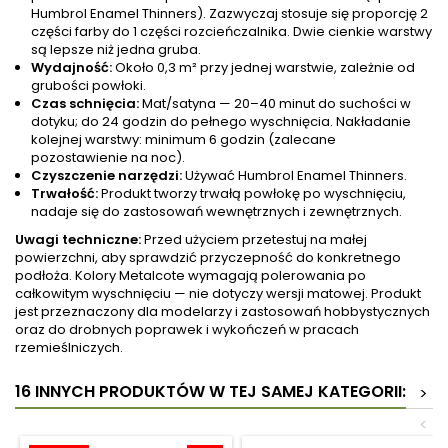
Humbrol Enamel Thinners). Zazwyczaj stosuje się proporcję 2
części farby do 1 części rozcieńczalnika. Dwie cienkie warstwy
są lepsze niż jedna gruba.
Wydajność:
Około 0,3 m² przy jednej warstwie, zależnie od
grubości powłoki.
Czas schnięcia:
Mat/satyna — 20–40 minut do suchości w
dotyku; do 24 godzin do pełnego wyschnięcia. Nakładanie
kolejnej warstwy: minimum 6 godzin (zalecane
pozostawienie na noc).
Czyszczenie narzędzi:
Używać Humbrol Enamel Thinners.
Trwałość:
Produkt tworzy trwałą powłokę po wyschnięciu,
nadaje się do zastosowań wewnętrznych i zewnętrznych.
Uwagi techniczne:
Przed użyciem przetestuj na małej
powierzchni, aby sprawdzić przyczepność do konkretnego
podłoża. Kolory Metalcote wymagają polerowania po
całkowitym wyschnięciu — nie dotyczy wersji matowej. Produkt
jest przeznaczony dla modelarzy i zastosowań hobbystycznych
oraz do drobnych poprawek i wykończeń w pracach
rzemieślniczych.
16 INNYCH PRODUKTÓW W TEJ SAMEJ KATEGORII:
>
<