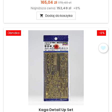
Cena
Cena
165,04 zł
179,40 zł
Najniższa cena:
152,49 zł
+8%
podstawowa
Dodaj do koszyka

Obniżka
-8%
Kaga Detail Up Set