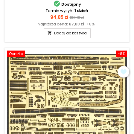

Dostępny
Termin wysyłki
1 dzień
Cena
Cena
94,85 zł
103,10 zł
Najniższa cena:
87,63 zł
+8%
podstawowa
Dodaj do koszyka

Obniżka
-8%