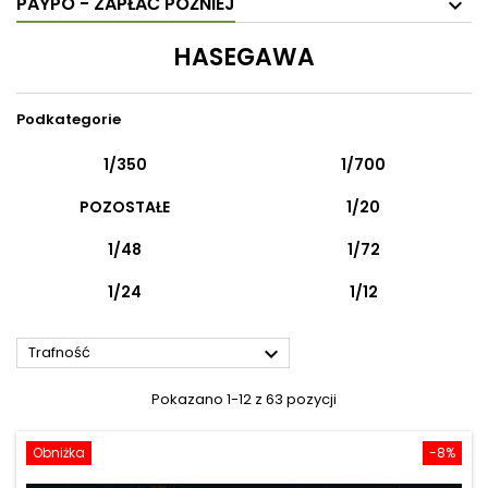
PAYPO - ZAPŁAĆ PÓŹNIEJ
HASEGAWA
Podkategorie
1/350
1/700
POZOSTAŁE
1/20
1/48
1/72
1/24
1/12

Trafność
Pokazano 1-12 z 63 pozycji
Obniżka
-8%