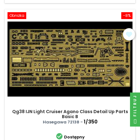
Obniżka
-8%
FILTRUJ
Qg38 IJN Light Cruiser Agano Class Detail Up Parts
Basic B
1/350
Hasegawa 72138 -

Dostępny