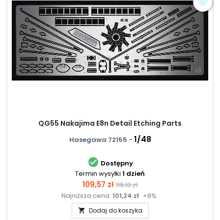
QG55 Nakajima E8n Detail Etching Parts
1/48
Hasegawa 72155 -

Dostępny
Termin wysyłki
1 dzień
Cena
Cena
109,57 zł
119,10 zł
Najniższa cena:
101,24 zł
+8%
podstawowa
Dodaj do koszyka
