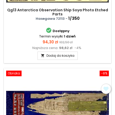
Qg13 Antarctica Observation Ship Soya Photo Etched
Parts
1/350
Hasegawa 72113 -

Dostępny
Termin wysyłki
1 dzień
Cena
Cena
94,30 zł
102,50 zł
Najniższa cena:
98,62 zł
-4%
podstawowa
Dodaj do koszyka

Obniżka
-8%