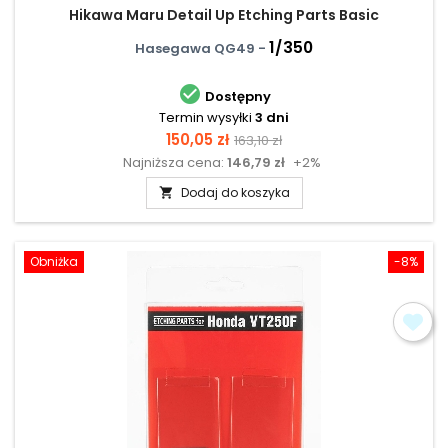
Hikawa Maru Detail Up Etching Parts Basic
1/350
Hasegawa QG49 -

Dostępny
Termin wysyłki
3 dni
Cena
Cena
150,05 zł
163,10 zł
Najniższa cena:
146,79 zł
+2%
podstawowa
Dodaj do koszyka

Obniżka
-8%