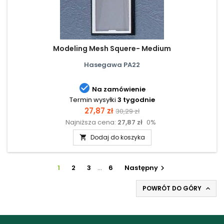
Modeling Mesh Squere- Medium
Hasegawa PA22

Na zamówienie
Termin wysyłki
3 tygodnie
Cena
Cena
27,87 zł
30,29 zł
Najniższa cena:
27,87 zł
0%
podstawowa
Dodaj do koszyka

1
2
3
…
6
Następny

POWRÓT DO GÓRY
