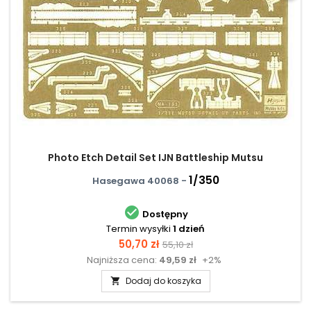
Photo Etch Detail Set IJN Battleship Mutsu
1/350
Hasegawa 40068 -

Dostępny
Termin wysyłki
1 dzień
Cena
Cena
50,70 zł
55,10 zł
Najniższa cena:
49,59 zł
+2%
podstawowa
Dodaj do koszyka
