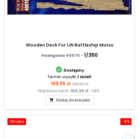
Wooden Deck For IJN Battleship Mutsu
1/350
Hasegawa 40070 -

Dostępny
Termin wysyłki
1 dzień
Cena
Cena
199,55 zł
216,90 zł
Najniższa cena:
184,36 zł
+8%
podstawowa
Dodaj do koszyka

Obniżka
-8%