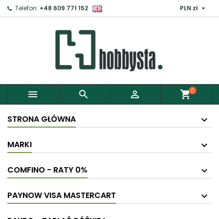

Telefon:
+48 609 771 152
PLN zł
×
Zaloguj
Aby zapisać produkty do Schowka, musisz się
zalogować.
0



shopping_cart
Anuluj
Zaloguj
STRONA GŁÓWNA
MARKI
COMFINO - RATY 0%
PAYNOW VISA MASTERCART