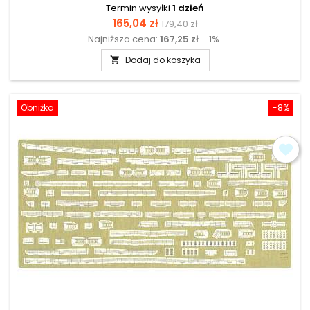
Termin wysyłki
1 dzień
Cena
Cena
165,04 zł
179,40 zł
Najniższa cena:
167,25 zł
-1%
podstawowa
Dodaj do koszyka

Obniżka
-8%