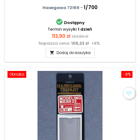
1/700
Hasegawa 72169 -

Dostępny
Termin wysyłki
1 dzień
Cena
Cena
113,90 zł
123,80 zł
Najniższa cena:
105,23 zł
+8%
podstawowa
Dodaj do koszyka

Obniżka
-8%