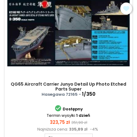
QG65 Aircraft Carrier Junyo Detail Up Photo Etched
Parts Super
1/350
Hasegawa 72165 -

Dostępny
Termin wysyłki
1 dzień
Cena
Cena
323,75 zł
351,90 zł
Najniższa cena:
335,89 zł
-4%
podstawowa