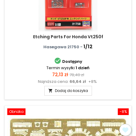
Etching Parts For Honda Vt250f
1/12
Hasegawa 21750 -

Dostępny
Termin wysyłki
1 dzień
Cena
Cena
72,13 zł
78,40 zł
Najniższa cena:
66,64 zł
+8%
podstawowa
Dodaj do koszyka

Obniżka
-8%