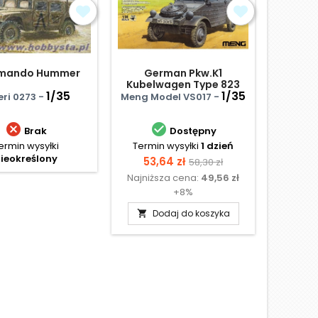
mando Hummer
German Pkw.K1
Willys
Kubelwagen Type 823
4x
1/35
1/35
eri 0273 -
Meng Model VS017 -
Drag


Brak
Dostępny
ermin wysyłki
Termin wysyłki
1 dzień
Te
ieokreślony
N
Cena
Cena
53,64 zł
58,30 zł
Najniższa cena:
49,56 zł
podstawowa
+8%
Dodaj do koszyka
