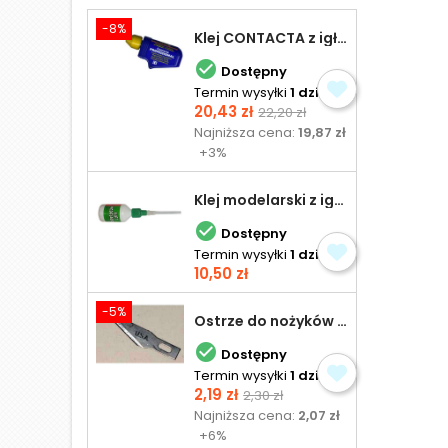
-8%
Klej CONTACTA z igłą do plastiku 25,0 g

Dostępny
Termin wysyłki
1 dzień
Cena
Cena
20,43 zł
22,20 zł
podstawowa
Najniższa cena:
19,87 zł
+3%
Klej modelarski z igłą 30 ml

Dostępny
Termin wysyłki
1 dzień
Cena
10,50 zł
-5%
Ostrze do nożyków Excel

Dostępny
Termin wysyłki
1 dzień
Cena
Cena
2,19 zł
2,30 zł
podstawowa
Najniższa cena:
2,07 zł
+6%