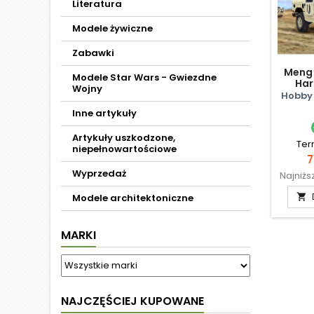
Literatura
Modele żywiczne
Zabawki
Meng 
Modele Star Wars - Gwiezdne
Har
Wojny
Hobby 
Inne artykuły
Artykuły uszkodzone,
Ter
niepełnowartościowe
C
7
Wyprzedaż
Najniżs
Modele architektoniczne

MARKI
NAJCZĘŚCIEJ KUPOWANE