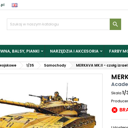
.pl

WNA, BALSY, PIANKI
NARZĘDZIA I AKCESORIA
FARBY M
wojskowe
1/35
Samochody
MERKAVA MK.II - czołg izrael
MERKA
Acade
1/
Skala
Produce
BR

Udostępn