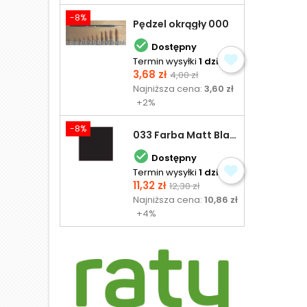
-8%
Pędzel okrągły 000

Dostępny
Termin wysyłki
1 dzień
Cena
Cena
3,68 zł
4,00 zł
podstawowa
Najniższa cena:
3,60 zł
+2%
-8%
033 Farba Matt Black - olejna

Dostępny
Termin wysyłki
1 dzień
Cena
Cena
11,32 zł
12,30 zł
podstawowa
Najniższa cena:
10,86 zł
+4%