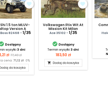
Shi 1.5 ton MLUV-
Volkswagen Iltis Wit At
Com
dtop Version A
Mission Kit Milan
1/35
1/35
Boss 82468 -
Ace 35102 -
Ital


Dostępny
Dostępny
min wysyłki
3 dni
Termin wysyłki
3 dni
T
N
ena
Cena
Cena
1,21 zł
183,50 zł
77,40 zł
za cena:
71,12 zł
0%
podstawowa
Dodaj do koszyka

Dodaj do koszyka