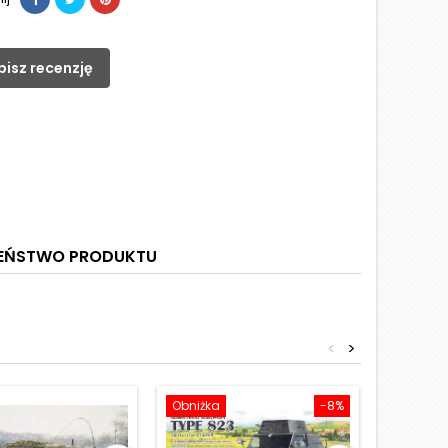
pisz recenzję
ZEŃSTWO PRODUKTU
<
>
Obniżka
-8%