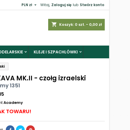

PLN zł
Witaj,
Zaloguj się
lub
Stwórz konto
shopping_cart
Koszyk:
0
szt. - 0,00 zł
ODELARSKIE
KLEJE I SZPACHLÓWKI
ski
VA MK.II - czołg izraelski
my 1351
35
nt
Academy
AK TOWARU!
ij