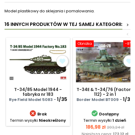
Model plastikowy do sklejania i pomalowania.
16 INNYCH PRODUKTÓW W TEJ SAMEJ KATEGORII:
>
<
Obniżka
-8%
T-34/85 Model 1944 -
T-34E & T-34/76 (Factory
fabryka nr 183
112) - 2 in 1
1/35
1/35
Rye Field Model 5083 -
Border Model BT009 -


Brak
Dostępny
Termin wysyłki
Nieokreślony
Termin wysyłki
1 dzień
Cena
Cena
186,98 zł
203,24 zł
Najniższa cena:
172,12 zł
podstawow