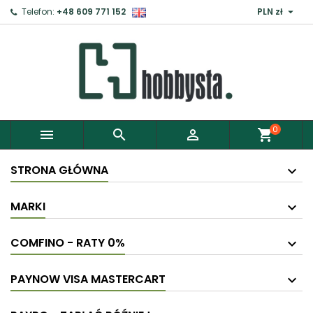

Telefon:
+48 609 771 152
PLN zł
0



shopping_cart
STRONA GŁÓWNA
MARKI
COMFINO - RATY 0%
PAYNOW VISA MASTERCART