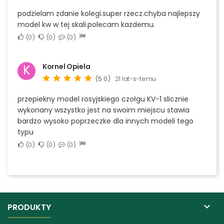
podzielam zdanie kolegi.super rzecz.chyba najlepszy
model kw w tej skali.polecam kazdemu.
0
0
0
Kornel Opiela
K
(5.0)
21 lat-s-temu
przepiekny model rosyjskiego czołgu KV-1 slicznie
wykonany wszystko jest na swoim miejscu stawia
bardzo wysoko poprzeczke dla innych modeli tego
typu
0
0
0

PRODUKTY