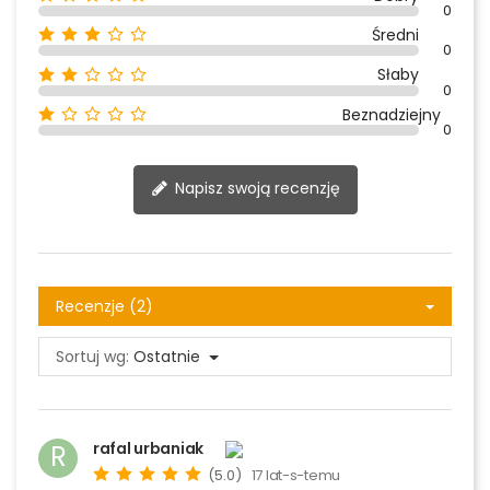
0
Średni
0
Słaby
0
Beznadziejny
0
Napisz swoją recenzję
Recenzje (2)
Sortuj wg:
Ostatnie
rafal urbaniak
R
(5.0)
17 lat-s-temu