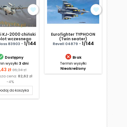
i KJ-2000 chiński
Eurofighter TYPHOON
Su
lot wczesnego
(Twin seater)
Dau
gania i kontroli
1/144
1/144
oss 83903 -
Revell 04879 -
Fujim


Dostępny
Brak
in wysyłki
3 dni
Termin wysyłki
Te
Nieokreślony
N
na
Cena
,43 zł
86,34 zł
ższa cena:
82,62 zł
podstawowa
-4%
odaj do koszyka