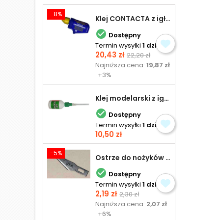
-8%
Klej CONTACTA z igłą do plastiku 25,0 g

Dostępny
Termin wysyłki
1 dzień
Cena
Cena
20,43 zł
22,20 zł
podstawowa
Najniższa cena:
19,87 zł
+3%
Klej modelarski z igłą 30 ml

Dostępny
Termin wysyłki
1 dzień
Cena
10,50 zł
-5%
Ostrze do nożyków Excel

Dostępny
Termin wysyłki
1 dzień
Cena
Cena
2,19 zł
2,30 zł
podstawowa
Najniższa cena:
2,07 zł
+6%