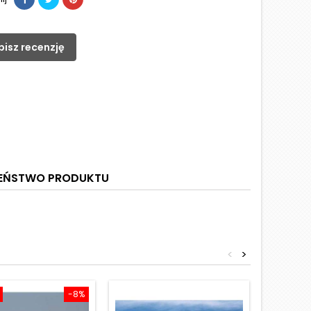
pisz recenzję
ZEŃSTWO PRODUKTU
<
>
-8%