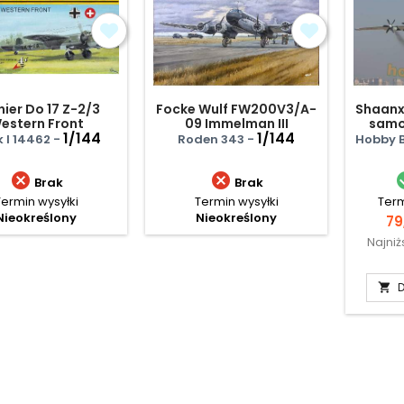
ier Do 17 Z-2/3
Focke Wulf FW200V3/A-
Shaanx
estern Front
09 Immelman III
samo
1/144
1/144
ostrze
 I 14462 -
Roden 343 -
Hobby B


Brak
Brak
Termin wysyłki
Termin wysyłki
Term
Nieokreślony
Nieokreślony
Ce
79
Najni
D
