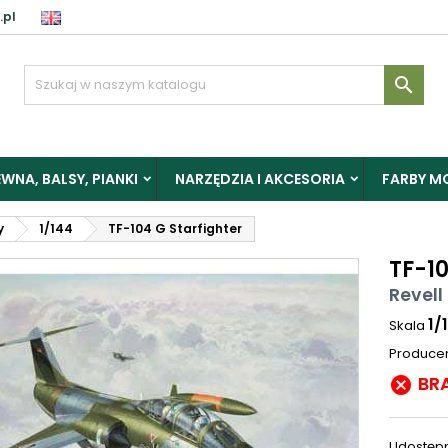
.pl

WNA, BALSY, PIANKI
NARZĘDZIA I AKCESORIA
FARBY M
y
1/144
TF-104 G Starfighter
TF-10
Revell
1/
Skala
Produce
BR

Udostępn