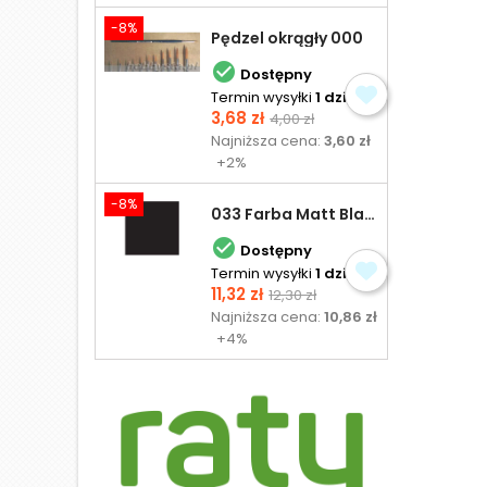
-8%
Pędzel okrągły 000

Dostępny
Termin wysyłki
1 dzień
Cena
Cena
3,68 zł
4,00 zł
podstawowa
Najniższa cena:
3,60 zł
+2%
-8%
033 Farba Matt Black - olejna

Dostępny
Termin wysyłki
1 dzień
Cena
Cena
11,32 zł
12,30 zł
podstawowa
Najniższa cena:
10,86 zł
+4%