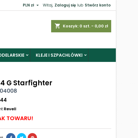

PLN zł
Witaj,
Zaloguj się
lub
Stwórz konto
shopping_cart
Koszyk:
0
szt. - 0,00 zł
ODELARSKIE
KLEJE I SZPACHLÓWKI
4 G Starfighter
 04008
144
nt
Revell
AK TOWARU!
ij