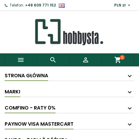

Telefon:
+48 609 771 152
PLN zł
0



shopping_cart
STRONA GŁÓWNA
MARKI
COMFINO - RATY 0%
PAYNOW VISA MASTERCART