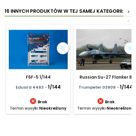
16 INNYCH PRODUKTÓW W TEJ SAMEJ KATEGORII:
>
<
F6F-5 1/144
Russian Su-27 Flanker B
1/144
1/144
Eduard 4463 -
Trumpeter 03909 -


Brak
Brak
Termin wysyłki
Nieokreślony
Termin wysyłki
Nieokreślony