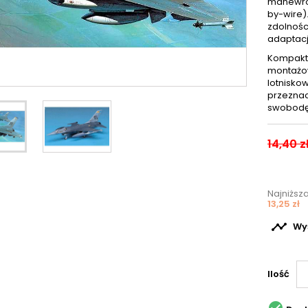
manewrow
by-wire)
zdolnośc
adaptacj
Kompakt
montażow
lotnisko
przeznac
swobodę 
14,40 z
Najniższ
13,25 zł

Wyś
Ilość