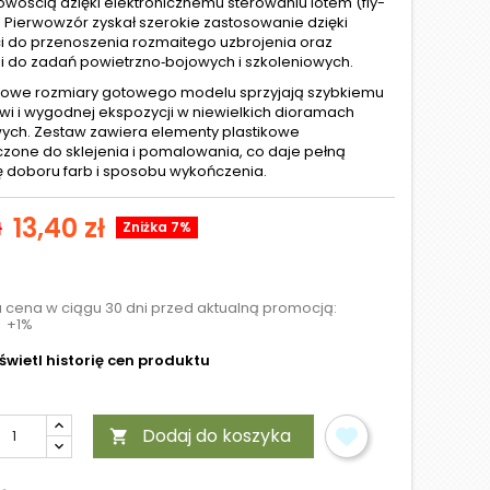
ością dzięki elektronicznemu sterowaniu lotem (fly-
. Pierwowzór zyskał szerokie zastosowanie dzięki
i do przenoszenia rozmaitego uzbrojenia oraz
i do zadań powietrzno‑bojowych i szkoleniowych.
owe rozmiary gotowego modelu sprzyjają szybkiemu
i i wygodnej ekspozycji w niewielkich dioramach
wych. Zestaw zawiera elementy plastikowe
zone do sklejenia i pomalowania, co daje pełną
doboru farb i sposobu wykończenia.
13,40 zł
ł
Zniżka 7%
a cena w ciągu 30 dni przed aktualną promocją:
+1%
wietl historię cen produktu
Dodaj do koszyka
