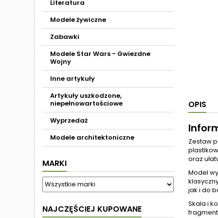
Literatura
Modele żywiczne
Zabawki
Modele Star Wars - Gwiezdne
Wojny
Inne artykuły
Artykuły uszkodzone,
niepełnowartościowe
OPIS
Wyprzedaż
Infor
Modele architektoniczne
Zestaw p
plastiko
oraz ułat
MARKI
Model wy
klasyczn
jak i do
Skala i k
NAJCZĘŚCIEJ KUPOWANE
fragment