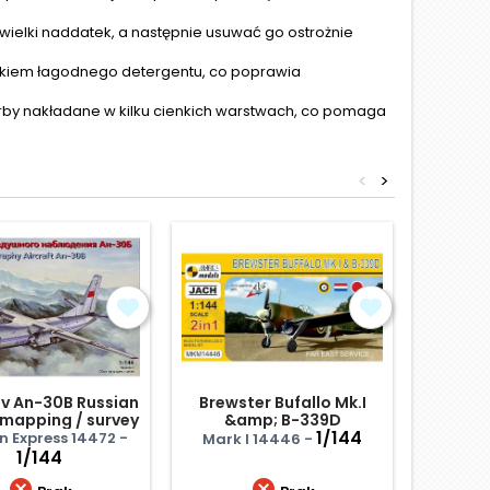
wielki naddatek, a następnie usuwać go ostrożnie
atkiem łagodnego detergentu, co poprawia
arby nakładane w kilku cienkich warstwach, co pomaga
<
>
v An-30B Russian
Brewster Bufallo Mk.I
Antono
mapping / survey
&amp; B-339D
aircraft
1/144
n Express 14472 -
Mark I 14446 -
Amode
1/144

