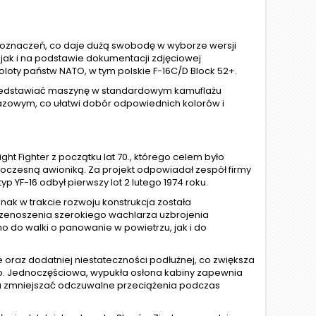
oznaczeń, co daje dużą swobodę w wyborze wersji
ak i na podstawie dokumentacji zdjęciowej
loty państw NATO, w tym polskie F-16C/D Block 52+.
zedstawiać maszynę w standardowym kamuflażu
zowym, co ułatwi dobór odpowiednich kolorów i
ht Fighter z początku lat 70., którego celem było
oczesną awioniką. Za projekt odpowiadał zespół firmy
p YF-16 odbył pierwszy lot 2 lutego 1974 roku.
k w trakcie rozwoju konstrukcja została
rzenoszenia szerokiego wachlarza uzbrojenia
o do walki o panowanie w powietrzu, jak i do
 oraz dodatniej niestateczności podłużnej, co zwiększa
Jednoczęściowa, wypukła osłona kabiny zapewnia
ma zmniejszać odczuwalne przeciążenia podczas