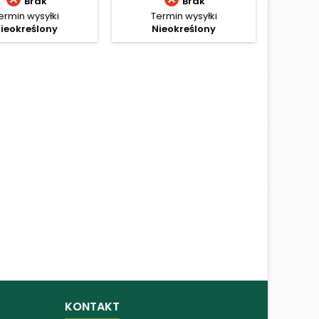
Brak
Brak
ermin wysyłki
Termin wysyłki
Te
ieokreślony
Nieokreślony
N
KONTAKT