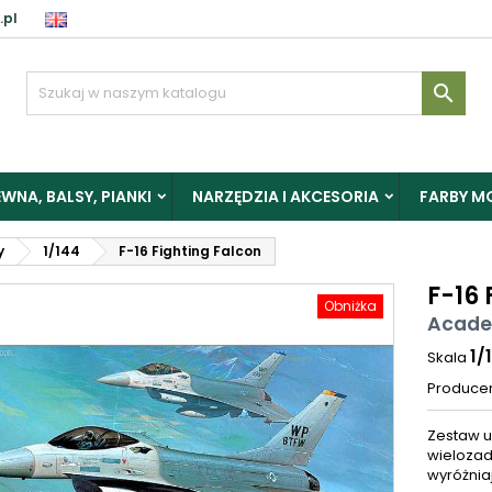
.pl

WNA, BALSY, PIANKI
NARZĘDZIA I AKCESORIA
FARBY M
y
1/144
F-16 Fighting Falcon
F-16 
Obniżka
Acade
1/
Skala
Produce
Zestaw 
wielozad
wyróżnia