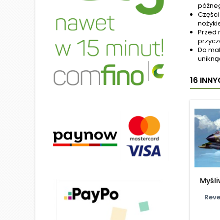
późneg
Części
nożyki
Przed 
przycz
Do mal
unikną
16 INN
Myśli
Reve