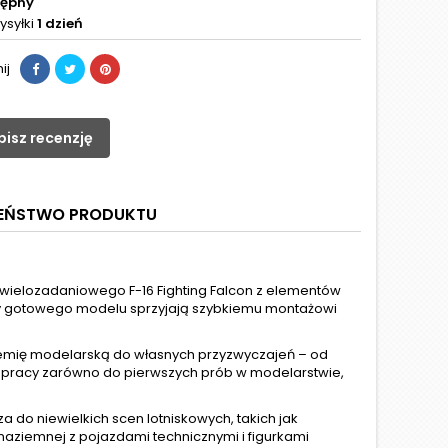
tępny
ysyłki
1 dzień
ij
pisz recenzję
ZEŃSTWO PRODUKTU
elozadaniowego F-16 Fighting Falcon z elementów
ry gotowego modelu sprzyjają szybkiemu montażowi
hemię modelarską do własnych przyzwyczajeń – od
 pracy zarówno do pierwszych prób w modelarstwie,
 do niewielkich scen lotniskowych, takich jak
aziemnej z pojazdami technicznymi i figurkami