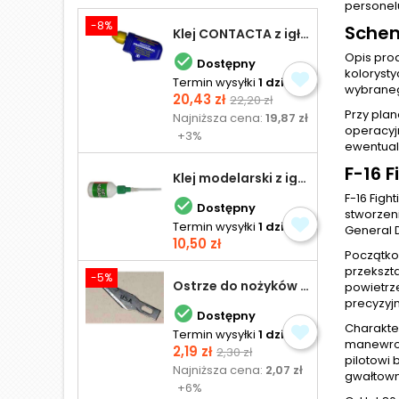
personel
-8%
Schem
Klej CONTACTA z igłą do plastiku 25,0 g
Opis pro

Dostępny
koloryst
Termin wysyłki
1 dzień
wybraneg
Cena
Cena
20,43 zł
22,20 zł
Przy pla
podstawowa
Najniższa cena:
19,87 zł
operacyj
+3%
ewentualn
F-16 F
Klej modelarski z igłą 30 ml
F-16 Figh

Dostępny
stworzen
Termin wysyłki
1 dzień
General D
Cena
10,50 zł
Początko
przekszt
-5%
Ostrze do nożyków Excel
powietrze
precyzyj

Dostępny
Charakter
Termin wysyłki
1 dzień
manewrow
Cena
Cena
2,19 zł
2,30 zł
pilotowi
podstawowa
Najniższa cena:
2,07 zł
gwałtow
+6%