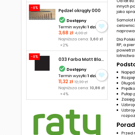
Od lat 80
innych p
-8%
Pędzel okrągły 000
jako spra

Samolot 
Dostępny
celownic
Termin wysyłki
1 dzień
naprowad
Cena
Cena
3,68 zł
4,00 zł
podstawowa
Najniższa cena:
3,60 zł
Dla Polsk
RP, a pi
+2%
powietrz
lotnictw
-8%
033 Farba Matt Black - olejna
Podst

Dostępny
Napęd: 
Termin wysyłki
1 dzień
Rozpię
Cena
Cena
11,32 zł
12,30 zł
Długość
podstawowa
Najniższa cena:
10,86 zł
Prędko
+4%
Pułap 
Zasięg
Uzbroj
Uzbroj
rozpoz
Porad
Przed 