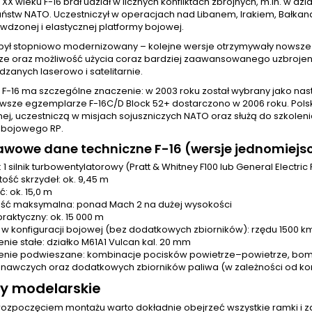
. XX wieku F-16 brał udział w licznych konfliktach zbrojnych, m.in. w d
aństw NATO. Uczestniczył w operacjach nad Libanem, Irakiem, Bałkan
wdzonej i elastycznej platformy bojowej.
był stopniowo modernizowany – kolejne wersje otrzymywały nowsze
ze oraz możliwość użycia coraz bardziej zaawansowanego uzbroje
zanych laserowo i satelitarnie.
i F-16 ma szczególne znaczenie: w 2003 roku został wybrany jako nas
erwsze egzemplarze F-16C/D Block 52+ dostarczono w 2006 roku. Pols
nej, uczestniczą w misjach sojuszniczych NATO oraz służą do szko
a bojowego RP.
awowe dane techniczne F-16 (wersje jednomiej
1 silnik turbowentylatorowy (Pratt & Whitney F100 lub General Electric 
tość skrzydeł: ok. 9,45 m
: ok. 15,0 m
ść maksymalna: ponad Mach 2 na dużej wysokości
praktyczny: ok. 15 000 m
 w konfiguracji bojowej (bez dodatkowych zbiorników): rzędu 1500 km,
enie stałe: działko M61A1 Vulcan kal. 20 mm
enie podwieszane: kombinacje pocisków powietrze–powietrze, bom
nawczych oraz dodatkowych zbiorników paliwa (w zależności od konf
y modelarskie
rozpoczęciem montażu warto dokładnie obejrzeć wszystkie ramki i z