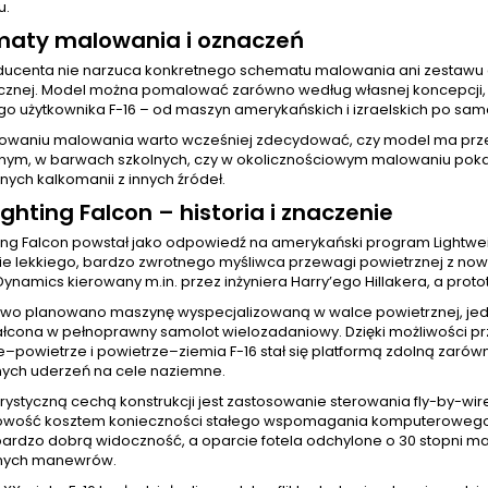
u.
aty malowania i oznaczeń
ducenta nie narzuca konkretnego schematu malowania ani zestawu 
ycznej. Model można pomalować zarówno według własnej koncepcji, j
o użytkownika F-16 – od maszyn amerykańskich i izraelskich po samo
nowaniu malowania warto wcześniej zdecydować, czy model ma pr
nym, w barwach szkolnych, czy w okolicznościowym malowaniu poka
ych kalkomanii z innych źródeł.
ighting Falcon – historia i znaczenie
ting Falcon powstał jako odpowiedź na amerykański program Lightweig
ie lekkiego, bardzo zwrotnego myśliwca przewagi powietrznej z now
ynamics kierowany m.in. przez inżyniera Harry’ego Hillakera, a prototy
wo planowano maszynę wyspecjalizowaną w walce powietrznej, jedna
ałcona w pełnoprawny samolot wielozadaniowy. Dzięki możliwości p
–powietrze i powietrze–ziemia F-16 stał się platformą zdolną zarówn
nych uderzeń na cele naziemne.
ystyczną cechą konstrukcji jest zastosowanie sterowania fly-by-wire
ość kosztem konieczności stałego wspomagania komputerowego. 
 bardzo dobrą widoczność, a oparcie fotela odchylone o 30 stopni 
nych manewrów.