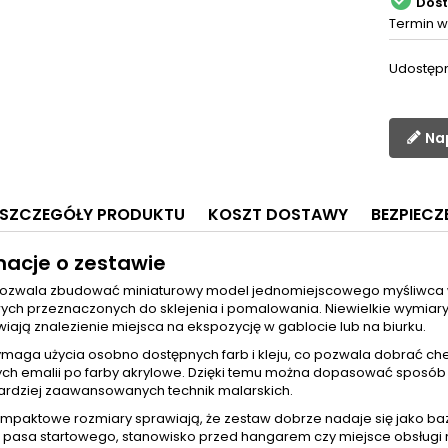

Dos
Termin w
Udostępn
Na
SZCZEGÓŁY PRODUKTU
KOSZT DOSTAWY
BEZPIEC
macje o zestawie
ozwala zbudować miniaturowy model jednomiejscowego myśliwca wi
wych przeznaczonych do sklejenia i pomalowania. Niewielkie wymia
wiają znalezienie miejsca na ekspozycję w gablocie lub na biurku.
maga użycia osobno dostępnych farb i kleju, co pozwala dobrać c
ych emalii po farby akrylowe. Dzięki temu można dopasować sposób
 bardziej zaawansowanych technik malarskich.
ompaktowe rozmiary sprawiają, że zestaw dobrze nadaje się jako baza
 pasa startowego, stanowisko przed hangarem czy miejsce obsługi n