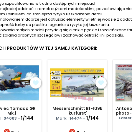
o szpachlowania w trudno dostępnych miejscach.
 najlepiej odcinać z ramek cążkami modelarskimi, pozostawiając nie
em i pilnikiem, co zmniejsza ryzyko uszkodzenia detali.
malowaniem dobrze jest odtłuścić elementy w letniej wodzie z dod
epność farby do plastiku i ogranicza ryzyko jej łuszczenia.
owania małych modeli przydają się cienkie pędzle i rozcieńczone f
ć zalania drobnych szczegółów i zachować ostrość linii podziału.
YCH PRODUKTÓW W TEJ SAMEJ KATEGORII:
wiec Tornado GR
Messerschmitt Bf-109k
Antono
Mk.1
'kurfürst'
photo-
1/144
1/144
Easter
ll 04063 -
Mark I 14474 -

