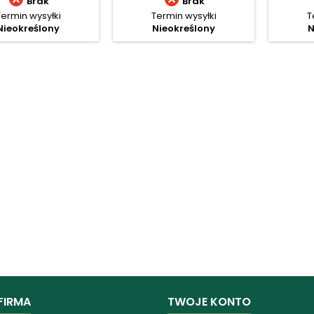
Brak
Brak
Termin wysyłki
Termin wysyłki
T
Nieokreślony
Nieokreślony
N
FIRMA
TWOJE KONTO