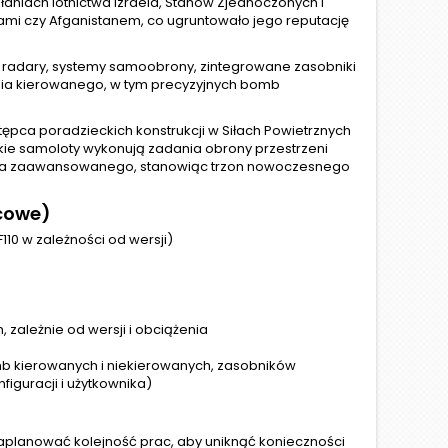
ziałaniach lotnictwa Izraela, Stanów Zjednoczonych i
ami czy Afganistanem, co ugruntowało jego reputację
 radary, systemy samoobrony, zintegrowane zasobniki
nia kierowanego, w tym precyzyjnych bomb
tępca poradzieckich konstrukcji w Siłach Powietrznych
kie samoloty wykonują zadania obrony przestrzeni
lenia zaawansowanego, stanowiąc trzon nowoczesnego
scowe)
F110 w zależności od wersji)
 zależnie od wersji i obciążenia
b kierowanych i niekierowanych, zasobników
iguracji i użytkownika)
aplanować kolejność prac, aby uniknąć konieczności