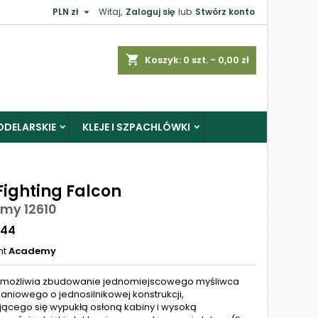

PLN zł
Witaj,
Zaloguj się
lub
Stwórz konto
shopping_cart
Koszyk:
0
szt. - 0,00 zł
ODELARSKIE
KLEJE I SZPACHLÓWKI
Fighting Falcon
my 12610
144
nt
Academy
umożliwia zbudowanie jednomiejscowego myśliwca
aniowego o jednosilnikowej konstrukcji,
jącego się wypukłą osłoną kabiny i wysoką