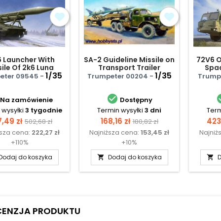
6 Launcher With
SA-2 Guideline Missile on
72V6 O
sile Of 2k6 Luna
Transport Trailer
Spa
(Frog-5)
1/35
1/35
zesta
eter 09545 -
Trumpeter 00204 -
Trumpe

Na zamówienie
Dostępny
 wysyłki
3 tygodnie
Termin wysyłki
3 dni
Term
na
Cena
Cena
Cena
Ce
,49 zł
168,16 zł
423
502,68 zł
180,82 zł
ższa cena:
222,27 zł
Najniższa cena:
153,45 zł
Najniż
podstawowa
podstawowa
+110%
+10%
Dodaj do koszyka
Dodaj do koszyka
D


CENZJA PRODUKTU