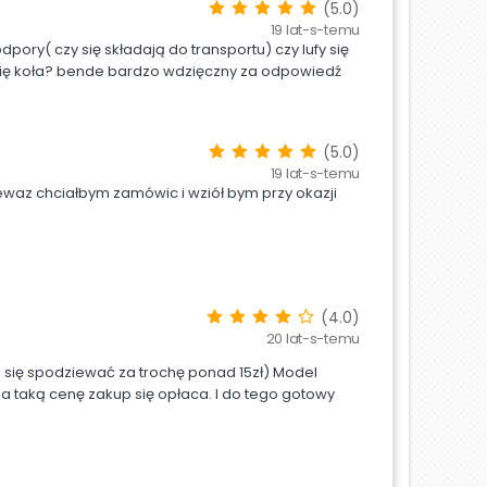
(5.0)
19 lat-s-temu
ry( czy się składają do transportu) czy lufy się
 się koła? bende bardzo wdzięczny za odpowiedź
(5.0)
19 lat-s-temu
ewaz chciałbym zamówic i wziół bym przy okazji
(4.0)
20 lat-s-temu
a się spodziewać za trochę ponad 15zł) Model
 Za taką cenę zakup się opłaca. I do tego gotowy