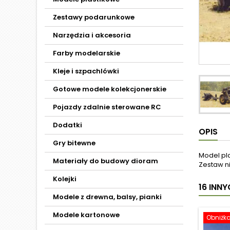
Zestawy podarunkowe
Narzędzia i akcesoria
Farby modelarskie
Kleje i szpachlówki
Gotowe modele kolekcjonerskie
Pojazdy zdalnie sterowane RC
Dodatki
OPIS
Gry bitewne
Model pl
Materiały do budowy dioram
Zestaw ni
Kolejki
16 INN
Modele z drewna, balsy, pianki
Modele kartonowe
Obniżk