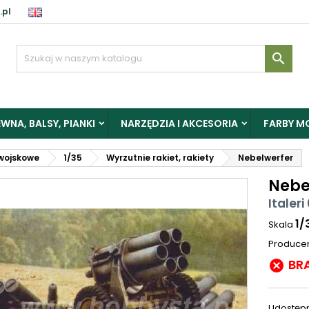
.pl

WNA, BALSY, PIANKI
NARZĘDZIA I AKCESORIA
FARBY M
wojskowe
1/35
Wyrzutnie rakiet, rakiety
Nebelwerfer
Nebe
Italeri
1/
Skala
Produce
BR

Udostępn