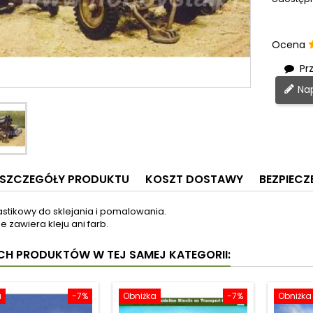
Ocena
Prz
Nap
SZCZEGÓŁY PRODUKTU
KOSZT DOSTAWY
BEZPIEC
astikowy do sklejania i pomalowania.
e zawiera kleju ani farb.
YCH PRODUKTÓW W TEJ SAMEJ KATEGORII:
a
-7%
Obniżka
-7%
Obniżka