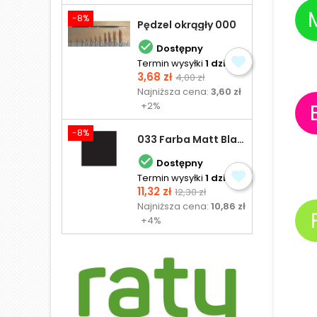
-8%
Pędzel okrągły 000

Dostępny
Termin wysyłki
1 dzień
Cena
Cena
3,68 zł
4,00 zł
podstawowa
Najniższa cena:
3,60 zł
+2%
-8%
033 Farba Matt Black - olejna

Dostępny
Termin wysyłki
1 dzień
Cena
Cena
11,32 zł
12,30 zł
podstawowa
Najniższa cena:
10,86 zł
+4%