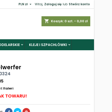

PLN zł
Witaj,
Zaloguj się
lub
Stwórz konto
shopping_cart
Koszyk:
0
szt. - 0,00 zł
ODELARSKIE
KLEJE I SZPACHLÓWKI
lwerfer
 0324
35
nt
Italeri
AK TOWARU!
ij