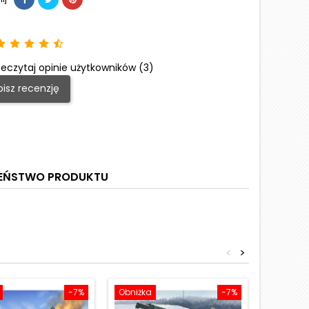
eczytaj opinie użytkowników (3)
isz recenzję
ZEŃSTWO PRODUKTU
<
>
-7%
Obniżka
-7%
Obniżka