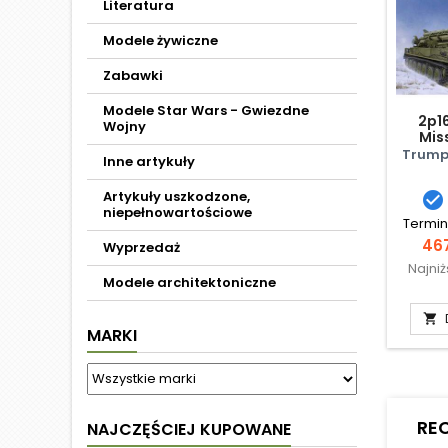
Literatura
Modele żywiczne
Zabawki
Modele Star Wars - Gwiezdne
2p1
Wojny
Mis
Trump
Inne artykuły
Artykuły uszkodzone,

niepełnowartościowe
Termin
Ce
467
Wyprzedaż
Najni
Modele architektoniczne

MARKI
RE
NAJCZĘŚCIEJ KUPOWANE