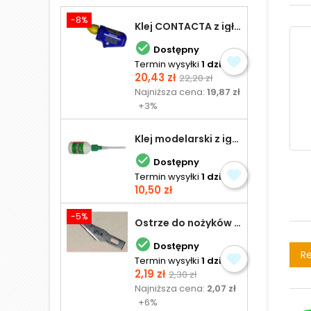
-8%
Klej CONTACTA z igłą do plastiku 25,0 g

Dostępny
Termin wysyłki
1 dzień
Cena
Cena
20,43 zł
22,20 zł
podstawowa
Najniższa cena:
19,87 zł
+3%
Klej modelarski z igłą 30 ml

Dostępny
Termin wysyłki
1 dzień
Cena
10,50 zł
-5%
Ostrze do nożyków Excel

Dostępny
Re
Termin wysyłki
1 dzień
Cena
Cena
2,19 zł
2,30 zł
podstawowa
Najniższa cena:
2,07 zł
+6%