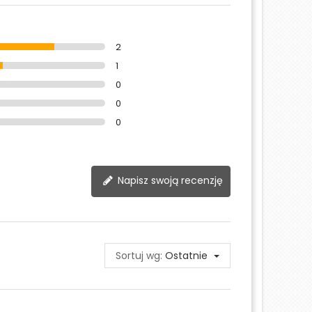
2
1
0
0
0
Napisz swoją recenzję
Sortuj wg:
Ostatnie