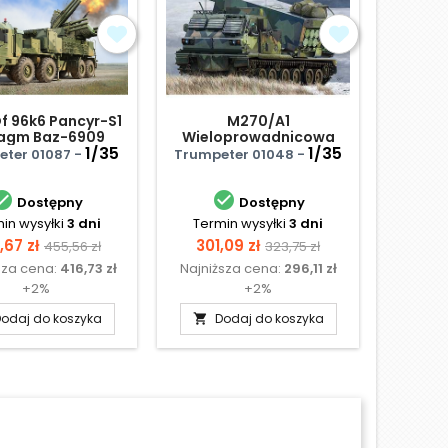
f 96k6 Pancyr-S1
M270/A1
Rhei
agm Baz-6909
Wieloprowadnicowa
kier
w artyleryjsko-
1/35
samobierzna wyrzutnia
1/35
raki
Amusin
ter 01087 -
Trumpeter 01048 -
rakietowy
rakiet Norwegia


Dostępny
Dostępny
in wysyłki
3 dni
Termin wysyłki
3 dni
Termi
na
Cena
Cena
Cena
Ce
,67 zł
301,09 zł
130
455,56 zł
323,75 zł
sza cena:
416,73 zł
Najniższa cena:
296,11 zł
Najniż
podstawowa
podstawowa
+2%
+2%
odaj do koszyka
Dodaj do koszyka
D

