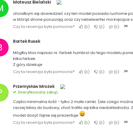
Mateusz Bielański
M
chciałbym się dowiedzieć czy ten model posiada ruchome podpo
w którąś strone poruszają oraz czy nebelwerfer ma kręcące
Czy ta recenzja była pomocna?
0
0
0
Bartek Rusek
B
Mógłby ktos napisac nr. farbek humbrol do tego modelu poni
kilka farbek.
Z góry dziekuje
Czy ta recenzja była pomocna?
0
0
0
Przemysław Mrożek
P
Zweryfikowany zakup
Części minimalna ilość - tylko 2 małe ramki. (ale czego możn
raczej łatwy do budowy, choć trafiło się kilka niedokładności.
model dosyć fajnie się prezentuje
Czy ta recenzja była pomocna?
0
0
0