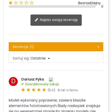
Beznadziejny
0
Napisz swoją recenzję
Recenzje (1)
Sortuj wg:
Ostatnie
Dariusz Pyka
D
Zweryfikowany zakup
(5.0)
19 lat-s-temu
Model wykonany poprawnie, zawiera blaszke
elementów fototrawionych.Ślady nadwyżek znajduja
się po wewnętrznej stronie.Po złożeniu modelu nie