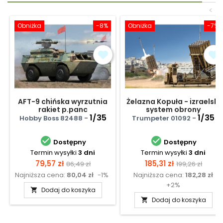
<
Obniżka
-8%
Obniżka
-7%
AFT-9 chińska wyrzutnia
Żelazna Kopuła - izraelski
rakiet p.panc
system obrony
1/35
powietrznej
1/35
Hobby Boss 82488 -
Trumpeter 01092 -


Dostępny
Dostępny
Termin wysyłki
3 dni
Termin wysyłki
3 dni
Cena
Cena
Cena
Cena
79,57 zł
185,31 zł
86,49 zł
199,26 zł
Najniższa cena:
80,04 zł
-1%
Najniższa cena:
182,28 zł
podstawowa
podstawow
+2%
Dodaj do koszyka

Dodaj do koszyka
