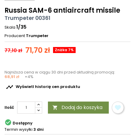
Russia SAM-6 antiaircraft missile
Trumpeter 00361
1/35
Skala
Producent
Trumpeter
71,70 zł
77,10 zł
Zniżka 7%
Najniższa cena w ciągu 30 dni przed aktualną promocją:
68,91 zł
+4%

Wyświetl historię cen produktu
Dodaj do koszyka
Ilość


Dostępny
Termin wysyłki
3 dni