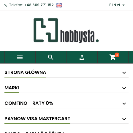

Telefon:
+48 609 771 152
PLN zł
0



shopping_cart
STRONA GŁÓWNA
MARKI
COMFINO - RATY 0%
PAYNOW VISA MASTERCART