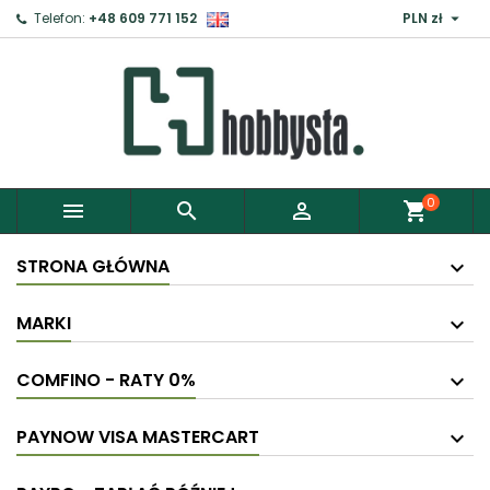

Telefon:
+48 609 771 152
PLN zł
0



shopping_cart
STRONA GŁÓWNA
MARKI
COMFINO - RATY 0%
PAYNOW VISA MASTERCART