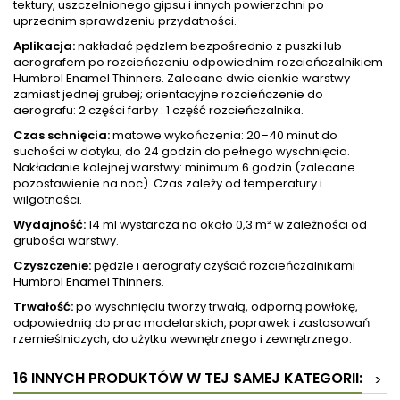
tektury, uszczelnionego gipsu i innych powierzchni po
uprzednim sprawdzeniu przydatności.
Aplikacja:
nakładać pędzlem bezpośrednio z puszki lub
aerografem po rozcieńczeniu odpowiednim rozcieńczalnikiem
Humbrol Enamel Thinners. Zalecane dwie cienkie warstwy
zamiast jednej grubej; orientacyjne rozcieńczenie do
aerografu: 2 części farby : 1 część rozcieńczalnika.
Czas schnięcia:
matowe wykończenia: 20–40 minut do
suchości w dotyku; do 24 godzin do pełnego wyschnięcia.
Nakładanie kolejnej warstwy: minimum 6 godzin (zalecane
pozostawienie na noc). Czas zależy od temperatury i
wilgotności.
Wydajność:
14 ml wystarcza na około 0,3 m² w zależności od
grubości warstwy.
Czyszczenie:
pędzle i aerografy czyścić rozcieńczalnikami
Humbrol Enamel Thinners.
Trwałość:
po wyschnięciu tworzy trwałą, odporną powłokę,
odpowiednią do prac modelarskich, poprawek i zastosowań
rzemieślniczych, do użytku wewnętrznego i zewnętrznego.
16 INNYCH PRODUKTÓW W TEJ SAMEJ KATEGORII:
>