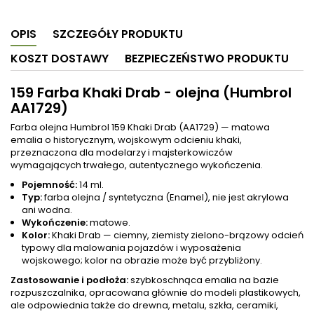
OPIS
SZCZEGÓŁY PRODUKTU
KOSZT DOSTAWY
BEZPIECZEŃSTWO PRODUKTU
159 Farba Khaki Drab - olejna (Humbrol
AA1729)
Farba olejna Humbrol 159 Khaki Drab (AA1729) — matowa
emalia o historycznym, wojskowym odcieniu khaki,
przeznaczona dla modelarzy i majsterkowiczów
wymagających trwałego, autentycznego wykończenia.
Pojemność:
14 ml.
Typ:
farba olejna / syntetyczna (Enamel), nie jest akrylowa
ani wodna.
Wykończenie:
matowe.
Kolor:
Khaki Drab — ciemny, ziemisty zielono-brązowy odcień
typowy dla malowania pojazdów i wyposażenia
wojskowego; kolor na obrazie może być przybliżony.
Zastosowanie i podłoża:
szybkoschnąca emalia na bazie
rozpuszczalnika, opracowana głównie do modeli plastikowych,
ale odpowiednia także do drewna, metalu, szkła, ceramiki,