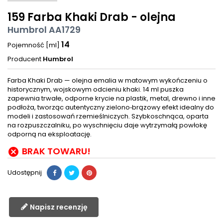
159 Farba Khaki Drab - olejna
Humbrol AA1729
14
Pojemność [ml]
Producent
Humbrol
Farba Khaki Drab — olejna emalia w matowym wykończeniu o
historycznym, wojskowym odcieniu khaki. 14 ml puszka
zapewnia trwałe, odporne krycie na plastik, metal, drewno i inne
podłoża, tworząc autentyczny zielono‑brązowy efekt idealny do
modeli i zastosowań rzemieślniczych. Szybkoschnąca, oparta
na rozpuszczalniku, po wyschnięciu daje wytrzymałą powłokę
odporną na eksploatację.
BRAK TOWARU!

Udostępnij
Napisz recenzję