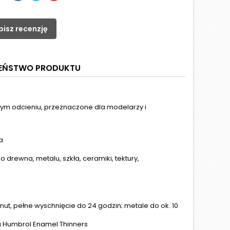
pisz recenzję
ZEŃSTWO PRODUKTU
ym odcieniu, przeznaczone dla modelarzy i
a
drewna, metalu, szkła, ceramiki, tektury,
t, pełne wyschnięcie do 24 godzin; metale do ok. 10
u Humbrol Enamel Thinners