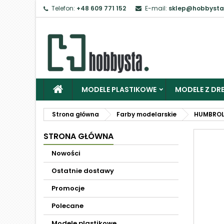
Telefon:
+48 609 771 152
E-mail:
sklep@hobbysta
MODELE PLASTIKOWE
MODELE Z DRE
Strona główna
Farby modelarskie
HUMBRO
STRONA GŁÓWNA
Nowości
Ostatnie dostawy
Promocje
Polecane
Modele plastikowe