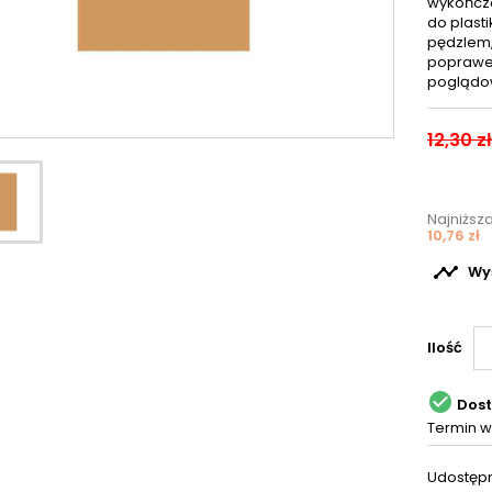
wykończe
do plasti
pędzlem,
poprawek
poglądo
12,30 zł
Najniższ
10,76 zł

Wyś
Ilość

Dos
Termin w
Udostępn