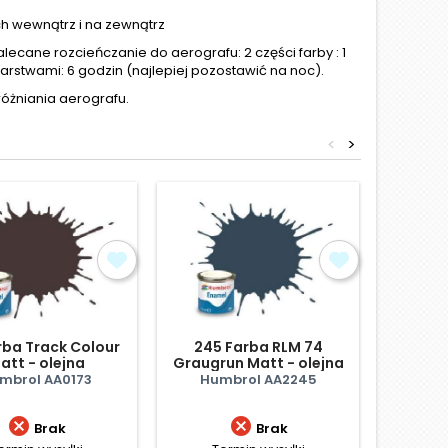
h wewnątrz i na zewnątrz
lecane rozcieńczanie do aerografu: 2 części farby : 1
rstwami: 6 godzin (najlepiej pozostawić na noc).
óżniania aerografu.
<
>
rba Track Colour
245 Farba RLM 74
089 Fa
att - olejna
Graugrun Matt - olejna
B
mbrol AA0173
Humbrol AA2245
Hum


Brak
Brak