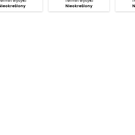
Termin wysyłki
Termin wysyłki
T
Nieokreślony
Nieokreślony
N