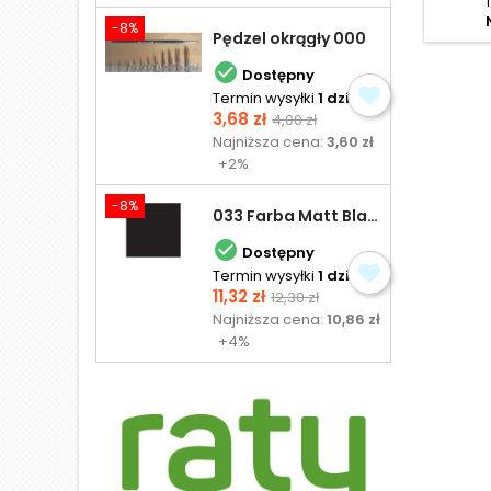
-8%
Pędzel okrągły 000

Dostępny
Termin wysyłki
1 dzień
Cena
Cena
3,68 zł
4,00 zł
podstawowa
Najniższa cena:
3,60 zł
+2%
-8%
033 Farba Matt Black - olejna

Dostępny
Termin wysyłki
1 dzień
Cena
Cena
11,32 zł
12,30 zł
podstawowa
Najniższa cena:
10,86 zł
+4%