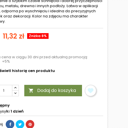
nie o szybkim czasie schnięcia i dobrej przyczepności
ku, metalu, drewna i innych podłoży. Łatwa w aplikacji
 odporna po wyschnięciu i idealna do precyzyjnych
 oraz dekoracji. Kolor na zdjęciu ma charakter
wy.
11,32 zł
Zniżka 8%
a cena w ciągu 30 dni przed aktualną promocją:
+5%
wietl historię cen produktu
Dodaj do koszyka

tępny
ysyłki
1 dzień
ij