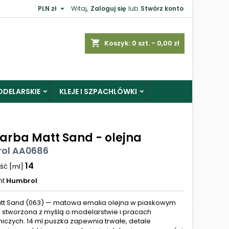

PLN zł
Witaj,
Zaloguj się
lub
Stwórz konto
shopping_cart
Koszyk:
0
szt. - 0,00 zł
ODELARSKIE
KLEJE I SZPACHLÓWKI
Farba Matt Sand - olejna
ol AA0686
14
ść [ml]
nt
Humbrol
tt Sand (063) — matowa emalia olejna w piaskowym
, stworzona z myślą o modelarstwie i pracach
niczych. 14 ml puszka zapewnia trwałe, detale