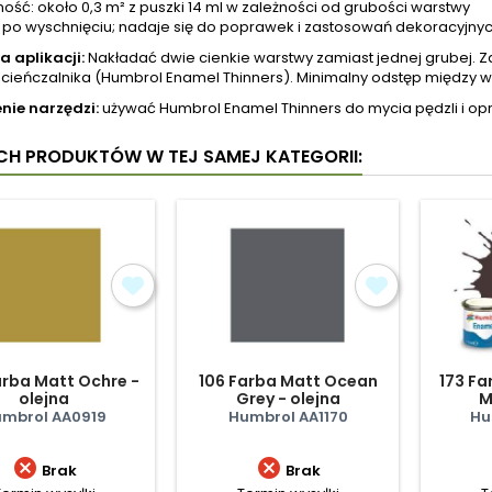
ość: około 0,3 m² z puszki 14 ml w zależności od grubości warstwy
 po wyschnięciu; nadaje się do poprawek i zastosowań dekoracyjnyc
a aplikacji:
Nakładać dwie cienkie warstwy zamiast jednej grubej. Za
cieńczalnika (Humbrol Enamel Thinners). Minimalny odstęp między wa
nie narzędzi:
używać Humbrol Enamel Thinners do mycia pędzli i opr
YCH PRODUKTÓW W TEJ SAMEJ KATEGORII:
arba Matt Ochre -
106 Farba Matt Ocean
173 Fa
olejna
Grey - olejna
M
mbrol AA0919
Humbrol AA1170
Hu


Brak
Brak