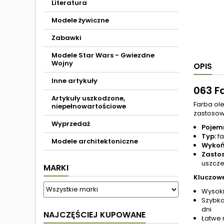
Literatura
Modele żywiczne
Zabawki
Modele Star Wars - Gwiezdne
Wojny
OPIS
Inne artykuły
063 F
Artykuły uszkodzone,
Farba ol
niepełnowartościowe
zastosowa
Wyprzedaż
Pojem
Typ:
fa
Modele architektoniczne
Wykoń
Zasto
uszcze
MARKI
Kluczowe
Wysoki
Szybko
dni
NAJCZĘŚCIEJ KUPOWANE
Łatwe 