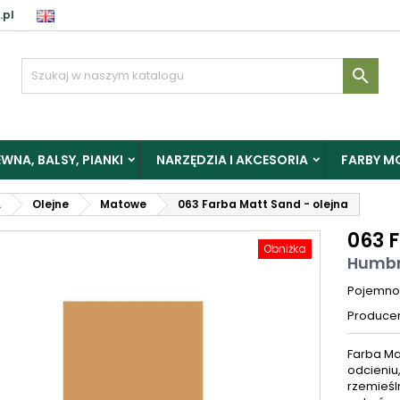
.pl

WNA, BALSY, PIANKI
NARZĘDZIA I AKCESORIA
FARBY M
L
Olejne
Matowe
063 Farba Matt Sand - olejna
063 
Obniżka
Humbr
Pojemno
Produce
Farba Ma
odcieniu
rzemieśl