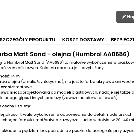
Na
SZCZEGÓŁY PRODUKTU
KOSZT DOSTAWY
BEZPIEC
arba Matt Sand - olejna (Humbrol AA0686)
ejna Humbrol Matt Sand (AA0686) to matowe wykończenie w piaskow
ń rzemieślniczych. Kolor na obrazku jest przybliżony.
ność:
14 ml
rba olejna (emalia/syntetyczna), nie jest to farba akrylowa ani wodn
czenie:
matowe
sowanie:
zaprojektowana do modeli plastikowych, nadaje się także do 
lnionego gipsu i innych podłoży (zawsze najpierw testować)
 cechy i zalety:
ej jakości, trwałe wykończenie odpowiednie do detali modelarskich
schnąca formuła: mat/satyna zazwyczaj sucha w dotyku w 20–40 minu
nakładanie pędzlem bezpośrednio z puszki; do aerografu przy użyci