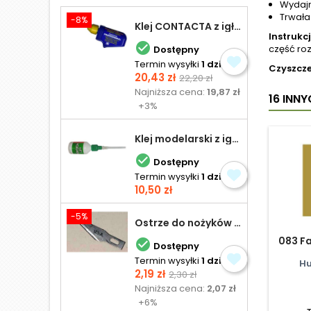
Wydajn
Trwała
-8%
Klej CONTACTA z igłą do plastiku 25,0 g
Instrukcj

część roz
Dostępny
Termin wysyłki
1 dzień
Czyszcze
Cena
Cena
20,43 zł
22,20 zł
podstawowa
Najniższa cena:
19,87 zł
16 INN
+3%
Klej modelarski z igłą 30 ml

Dostępny
Termin wysyłki
1 dzień
Cena
10,50 zł
-5%
Ostrze do nożyków Excel
083 F

Dostępny
Termin wysyłki
1 dzień
Hu
Cena
Cena
2,19 zł
2,30 zł
podstawowa
Najniższa cena:
2,07 zł
+6%