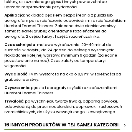
tektury, uszczelnionego gipsu i innych powierzchni po
uprzednim sprawdzeniu przydatności.
Aplikacja:
nakładać pędzlem bezpośrednio z puszki lub
aerografem po rozcieńczeniu odpowiednim rozcieńczalnikiem
Humbrol Enamel Thinners. Zalecane dwie cienkie warstwy
zamiast jednej grubej; orientacyjne rozcieńczenie do
aerografu: 2 części farby : 1 część rozcieńczalnika.
Czas schnięcia:
matowe wykończenia: 20–40 minut do
suchości w dotyku; do 24 godzin do pełnego wyschnięcia.
Nakładanie kolejnej warstwy: minimum 6 godzin (zalecane
pozostawienie na noc). Czas zależy od temperatury i
wilgotności.
Wydajność:
14 ml wystarcza na około 0,3 m² w zależności od
grubości warstwy.
Czyszczenie:
pędzle i aerografy czyścić rozcieńczalnikami
Humbrol Enamel Thinners.
Trwałość:
po wyschnięciu tworzy trwałą, odporną powłokę,
odpowiednią do prac modelarskich, poprawek i zastosowań
rzemieślniczych, do użytku wewnętrznego i zewnętrznego.
16 INNYCH PRODUKTÓW W TEJ SAMEJ KATEGORII:
>