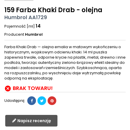
159 Farba Khaki Drab - olejna
Humbrol AA1729
14
Pojemność [ml]
Producent
Humbrol
Farba Khaki Drab — olejna emalia w matowym wykończeniu o
historycznym, wojskowym odcieniu khaki. 14 ml puszka
zapewnia trwałe, odporne krycie na plastik, metal, drewno i inne
podłoża, tworząc autentyczny zielono‑brązowy efekt idealny do
modeli i zastosowań rzemieślniczych. Szybkoschnąca, oparta
na rozpuszczalniku, po wyschnięciu daje wytrzymałą powłokę
odporną na eksploatację.
BRAK TOWARU!

Udostępnij
Napisz recenzję