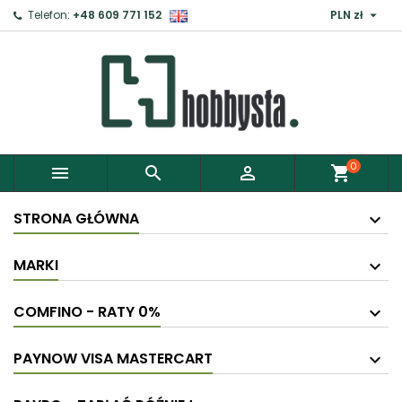

Telefon:
+48 609 771 152
PLN zł
0



shopping_cart
STRONA GŁÓWNA
MARKI
COMFINO - RATY 0%
PAYNOW VISA MASTERCART