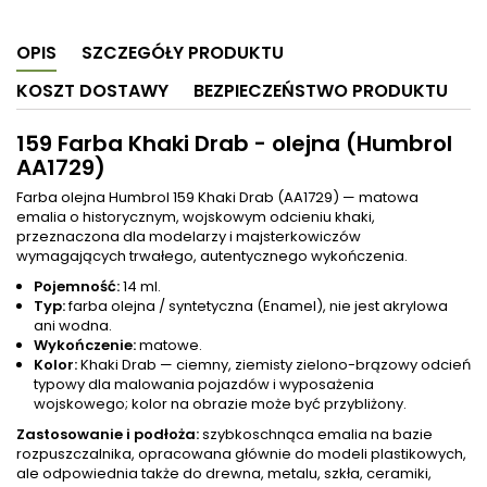
OPIS
SZCZEGÓŁY PRODUKTU
KOSZT DOSTAWY
BEZPIECZEŃSTWO PRODUKTU
159 Farba Khaki Drab - olejna (Humbrol
AA1729)
Farba olejna Humbrol 159 Khaki Drab (AA1729) — matowa
emalia o historycznym, wojskowym odcieniu khaki,
przeznaczona dla modelarzy i majsterkowiczów
wymagających trwałego, autentycznego wykończenia.
Pojemność:
14 ml.
Typ:
farba olejna / syntetyczna (Enamel), nie jest akrylowa
ani wodna.
Wykończenie:
matowe.
Kolor:
Khaki Drab — ciemny, ziemisty zielono-brązowy odcień
typowy dla malowania pojazdów i wyposażenia
wojskowego; kolor na obrazie może być przybliżony.
Zastosowanie i podłoża:
szybkoschnąca emalia na bazie
rozpuszczalnika, opracowana głównie do modeli plastikowych,
ale odpowiednia także do drewna, metalu, szkła, ceramiki,