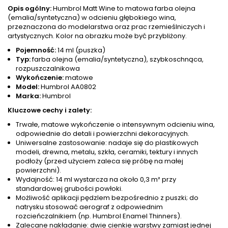
Opis ogólny:
Humbrol Matt Wine to matowa farba olejna
(emalia/syntetyczna) w odcieniu głębokiego wina,
przeznaczona do modelarstwa oraz prac rzemieślniczych i
artystycznych. Kolor na obrazku może być przybliżony.
Pojemność:
14 ml (puszka)
Typ:
farba olejna (emalia/syntetyczna), szybkoschnąca,
rozpuszczalnikowa
Wykończenie:
matowe
Model:
Humbrol AA0802
Marka:
Humbrol
Kluczowe cechy i zalety:
Trwałe, matowe wykończenie o intensywnym odcieniu wina,
odpowiednie do detali i powierzchni dekoracyjnych.
Uniwersalne zastosowanie: nadaje się do plastikowych
modeli, drewna, metalu, szkła, ceramiki, tektury i innych
podłoży (przed użyciem zaleca się próbę na małej
powierzchni).
Wydajność: 14 ml wystarcza na około 0,3 m² przy
standardowej grubości powłoki.
Możliwość aplikacji pędzlem bezpośrednio z puszki; do
natrysku stosować aerograf z odpowiednim
rozcieńczalnikiem (np. Humbrol Enamel Thinners).
Zalecane nakładanie: dwie cienkie warstwy zamiast jednej