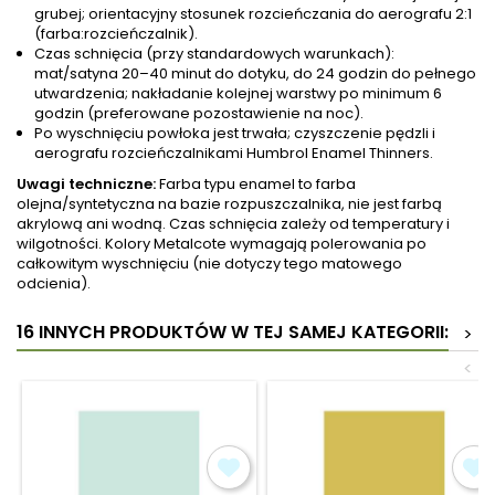
grubej; orientacyjny stosunek rozcieńczania do aerografu 2:1
(farba:rozcieńczalnik).
Czas schnięcia (przy standardowych warunkach):
mat/satyna 20–40 minut do dotyku, do 24 godzin do pełnego
utwardzenia; nakładanie kolejnej warstwy po minimum 6
godzin (preferowane pozostawienie na noc).
Po wyschnięciu powłoka jest trwała; czyszczenie pędzli i
aerografu rozcieńczalnikami Humbrol Enamel Thinners.
Uwagi techniczne:
Farba typu enamel to farba
olejna/syntetyczna na bazie rozpuszczalnika, nie jest farbą
akrylową ani wodną. Czas schnięcia zależy od temperatury i
wilgotności. Kolory Metalcote wymagają polerowania po
całkowitym wyschnięciu (nie dotyczy tego matowego
odcienia).
16 INNYCH PRODUKTÓW W TEJ SAMEJ KATEGORII:
>
<