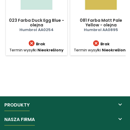
023 Farba Duck Egg Blue -
081 Farba Matt Pale
olejna
Yellow - olejna
Humbrol AA0254
Humbrol AA0895


Brak
Brak
Termin wysyłki
Nieokreślony
Termin wysyłki
Nieokreślony

PRODUKTY

NASZA FIRMA