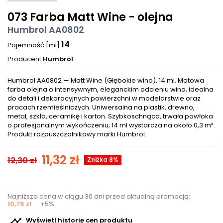
073 Farba Matt Wine - olejna
Humbrol AA0802
14
Pojemność [ml]
Producent
Humbrol
Humbrol AA0802 — Matt Wine (Głębokie wino), 14 ml. Matowa
farba olejna o intensywnym, eleganckim odcieniu wina, idealna
do detali i dekoracyjnych powierzchni w modelarstwie oraz
pracach rzemieślniczych. Uniwersalna na plastik, drewno,
metal, szkło, ceramikę i karton. Szybkoschnąca, trwała powłoka
o profesjonalnym wykończeniu; 14 ml wystarcza na około 0,3 m².
Produkt rozpuszczalnikowy marki Humbrol.
11,32 zł
12,30 zł
Zniżka 8%
Najniższa cena w ciągu 30 dni przed aktualną promocją:
10,76 zł
+5%

Wyświetl historię cen produktu