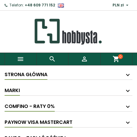

Telefon:
+48 609 771 152
PLN zł
0



shopping_cart
STRONA GŁÓWNA
MARKI
COMFINO - RATY 0%
PAYNOW VISA MASTERCART