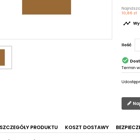
Najniższ
10,86 zł

Wyś
Ilość

Dos
Termin w
Udostępn
Na
SZCZEGÓŁY PRODUKTU
KOSZT DOSTAWY
BEZPIEC