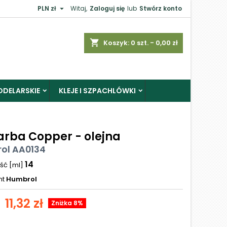

PLN zł
Witaj,
Zaloguj się
lub
Stwórz konto
shopping_cart
Koszyk:
0
szt. - 0,00 zł
ODELARSKIE
KLEJE I SZPACHLÓWKI
Farba Copper - olejna
ol AA0134
14
ść [ml]
nt
Humbrol
11,32 zł
Zniżka 8%