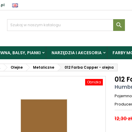
.pl

WNA, BALSY, PIANKI
NARZĘDZIA I AKCESORIA
FARBY M
L
Olejne
Metaliczne
012 Farba Copper - olejna
012 
Obniżka
Humbr
Pojemno
Produce
12,30 zł