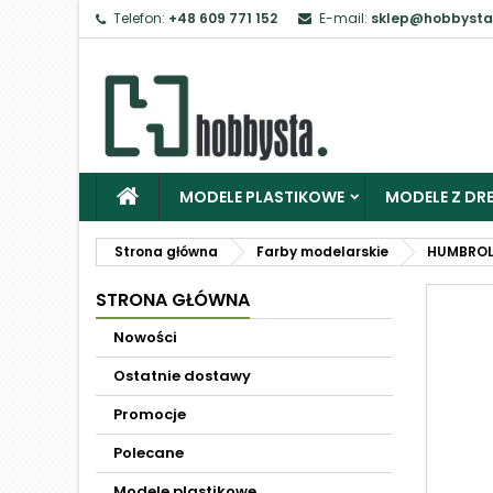
Telefon:
+48 609 771 152
E-mail:
sklep@hobbysta
MODELE PLASTIKOWE
MODELE Z DRE
Strona główna
Farby modelarskie
HUMBRO
STRONA GŁÓWNA
Nowości
Ostatnie dostawy
Promocje
Polecane
Modele plastikowe