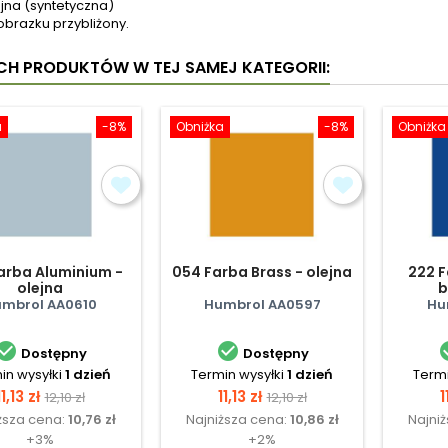
jna (syntetyczna)
obrazku przybliżony.
YCH PRODUKTÓW W TEJ SAMEJ KATEGORII:
a
-8%
Obniżka
-8%
Obniżka
arba Aluminium -
054 Farba Brass - olejna
222 F
olejna
b
mbrol AA0610
Humbrol AA0597
Hu


Dostępny
Dostępny
in wysyłki
1 dzień
Termin wysyłki
1 dzień
Termi
Cena
Cena
Cena
Cena
11,13 zł
11,13 zł
1
12,10 zł
12,10 zł
ższa cena:
10,76 zł
Najniższa cena:
10,86 zł
Najni
podstawowa
podstawowa
+3%
+2%