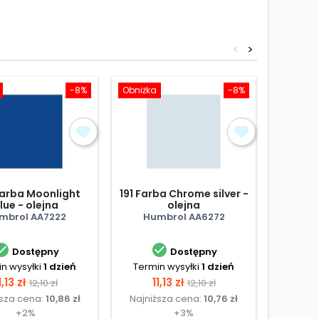
<
>
-8%
Obniżka
-8%
Obniżka
arba Moonlight
191 Farba Chrome silver -
016 Far
lue - olejna
olejna
mbrol AA7222
Humbrol AA6272
Hum


Dostępny
Dostępny
n wysyłki
1 dzień
Termin wysyłki
1 dzień
Termi
Cena
Cena
Cena
Cena
C
1,13 zł
11,13 zł
11
12,10 zł
12,10 zł
ższa cena:
10,86 zł
Najniższa cena:
10,76 zł
Najniż
podstawowa
podstawowa
+2%
+3%