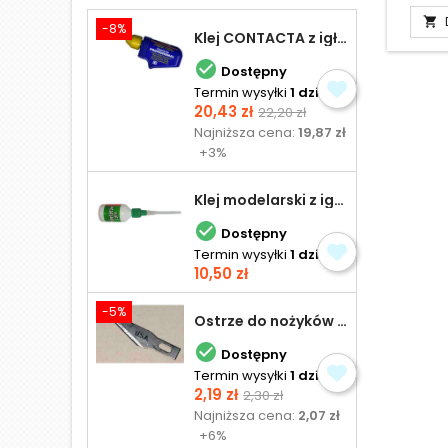

-8%
Klej CONTACTA z igłą do plastiku 25,0 g

Dostępny
Termin wysyłki
1 dzień
Cena
Cena
20,43 zł
22,20 zł
podstawowa
Najniższa cena:
19,87 zł
+3%
Klej modelarski z igłą 30 ml

Dostępny
Termin wysyłki
1 dzień
Cena
10,50 zł
-5%
Ostrze do nożyków Excel

Dostępny
Termin wysyłki
1 dzień
Cena
Cena
2,19 zł
2,30 zł
podstawowa
Najniższa cena:
2,07 zł
+6%