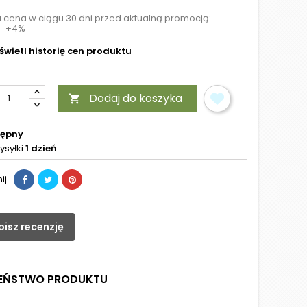
a cena w ciągu 30 dni przed aktualną promocją:
+4%
wietl historię cen produktu
Dodaj do koszyka

tępny
ysyłki
1 dzień
ij
pisz recenzję
ZEŃSTWO PRODUKTU