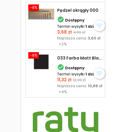
-8%
Pędzel okrągły 000

Dostępny
Termin wysyłki
1 dzień
Cena
Cena
3,68 zł
4,00 zł
podstawowa
Najniższa cena:
3,60 zł
+2%
-8%
033 Farba Matt Black - olejna

Dostępny
Termin wysyłki
1 dzień
Cena
Cena
11,32 zł
12,30 zł
podstawowa
Najniższa cena:
10,86 zł
+4%