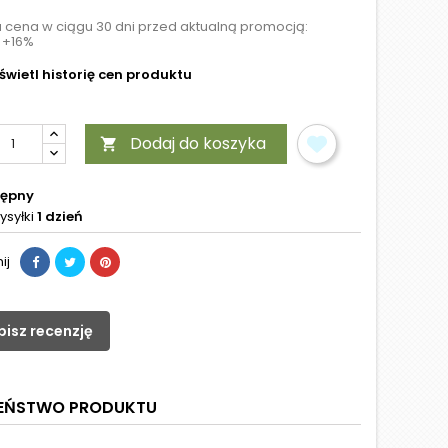
a cena w ciągu 30 dni przed aktualną promocją:
+16%
wietl historię cen produktu
Dodaj do koszyka

tępny
ysyłki
1 dzień
ij
pisz recenzję
ZEŃSTWO PRODUKTU