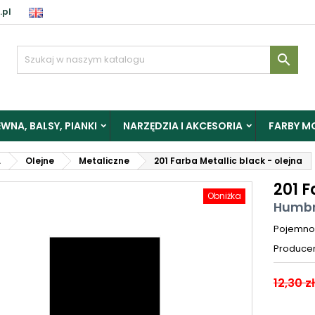
.pl

WNA, BALSY, PIANKI
NARZĘDZIA I AKCESORIA
FARBY M
L
Olejne
Metaliczne
201 Farba Metallic black - olejna
201 F
Obniżka
Humbr
Pojemno
Produce
12,30 zł