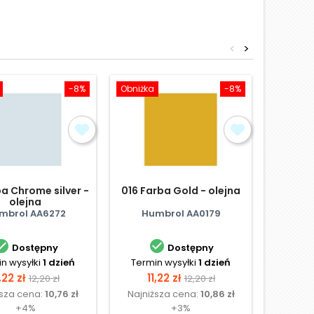
<
>
-8%
Obniżka
-8%
Obniżka
ba Chrome silver -
016 Farba Gold - olejna
052 Far
olejna
mbrol AA6272
Humbrol AA0179
Hum


Dostępny
Dostępny
n wysyłki
1 dzień
Termin wysyłki
1 dzień
Termi
ena
Cena
Cena
Cena
C
,22 zł
11,22 zł
11
12,20 zł
12,20 zł
ższa cena:
10,76 zł
Najniższa cena:
10,86 zł
Najni
podstawowa
podstawowa
+4%
+3%