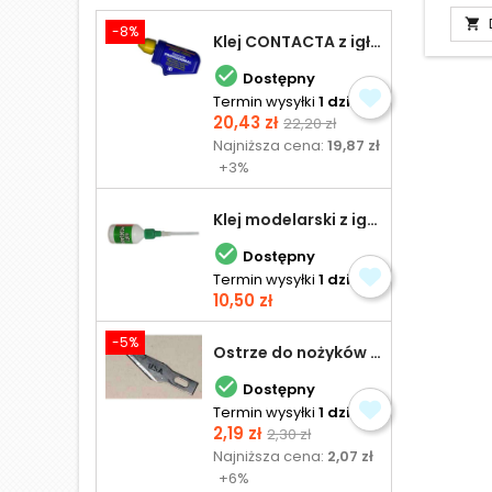

-8%
Klej CONTACTA z igłą do plastiku 25,0 g

Dostępny
Termin wysyłki
1 dzień
Cena
Cena
20,43 zł
22,20 zł
podstawowa
Najniższa cena:
19,87 zł
+3%
Klej modelarski z igłą 30 ml

Dostępny
Termin wysyłki
1 dzień
Cena
10,50 zł
-5%
Ostrze do nożyków Excel

Dostępny
Termin wysyłki
1 dzień
Cena
Cena
2,19 zł
2,30 zł
podstawowa
Najniższa cena:
2,07 zł
+6%