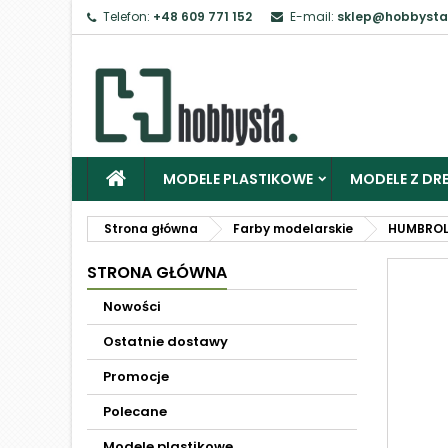
Telefon:
+48 609 771 152
E-mail:
sklep@hobbysta
MODELE PLASTIKOWE
MODELE Z DRE
Strona główna
Farby modelarskie
HUMBRO
STRONA GŁÓWNA
Nowości
Ostatnie dostawy
Promocje
Polecane
Modele plastikowe