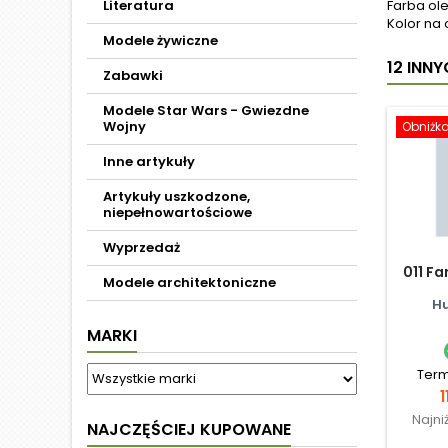
Literatura
Farba ole
Kolor na 
Modele żywiczne
12 INN
Zabawki
Modele Star Wars - Gwiezdne
Wojny
Obniżk
Inne artykuły
Artykuły uszkodzone,
niepełnowartościowe
Wyprzedaż
011 Fa
Modele architektoniczne
Hu
MARKI
Term
1
Najni
NAJCZĘŚCIEJ KUPOWANE