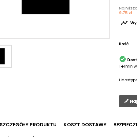
Najniższ
9,75 zł

Wyś
Ilość

Dos
Termin w
Udostępn
Na
SZCZEGÓŁY PRODUKTU
KOSZT DOSTAWY
BEZPIEC