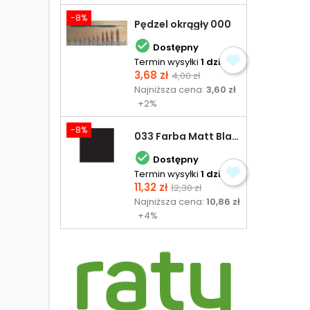
-8%
Pędzel okrągły 000

Dostępny
Termin wysyłki
1 dzień
Cena
Cena
3,68 zł
4,00 zł
podstawowa
Najniższa cena:
3,60 zł
+2%
-8%
033 Farba Matt Black - olejna

Dostępny
Termin wysyłki
1 dzień
Cena
Cena
11,32 zł
12,30 zł
podstawowa
Najniższa cena:
10,86 zł
+4%