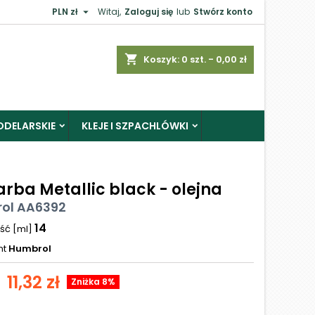

PLN zł
Witaj,
Zaloguj się
lub
Stwórz konto
shopping_cart
Koszyk:
0
szt. - 0,00 zł
ODELARSKIE
KLEJE I SZPACHLÓWKI
arba Metallic black - olejna
ol AA6392
14
ść [ml]
nt
Humbrol
11,32 zł
Zniżka 8%