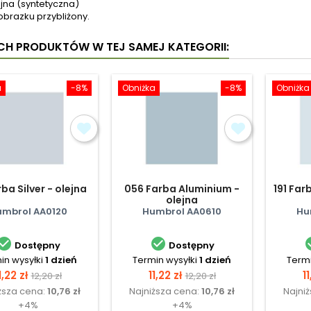
jna (syntetyczna)
obrazku przybliżony.
YCH PRODUKTÓW W TEJ SAMEJ KATEGORII:
a
-8%
Obniżka
-8%
Obniżka
rba Silver - olejna
056 Farba Aluminium -
191 Far
olejna
mbrol AA0120
Humbrol AA0610
Hu


Dostępny
Dostępny
in wysyłki
1 dzień
Termin wysyłki
1 dzień
Termi
Cena
Cena
Cena
Cena
C
1,22 zł
11,22 zł
11
12,20 zł
12,20 zł
ższa cena:
10,76 zł
Najniższa cena:
10,76 zł
Najni
podstawowa
podstawowa
+4%
+4%